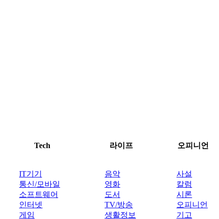
Tech
라이프
오피니언
IT기기
음악
사설
통신/모바일
영화
칼럼
소프트웨어
도서
시론
인터넷
TV/방송
오피니언
게임
생활정보
기고