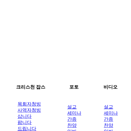
크리스천 잡스
포토
비디오
목회자청빙
설교
설교
사역자청빙
세미나
세미나
삽니다
간증
간증
팝니다
찬양
찬양
드립니다