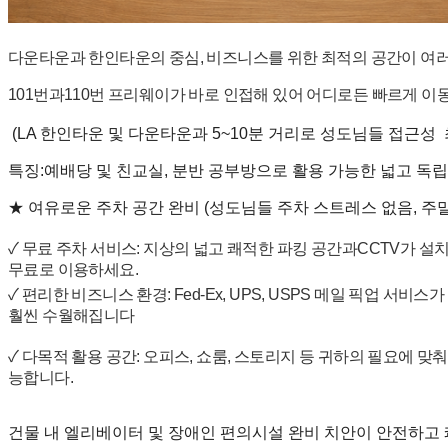
료
약
임
다운타운과
한인타운의
중심
,
비즈니스를
위한
최적의
공간이
여
심
중
101
번과
110
번
프리웨이가
바로
인접해
있어
어디로든
빠르게
이
절
코
(LA
한인타운
및
다운타운과
5~10
분
거리로
성도님들
접근성
리
특징
:
예배당
및
친교실
,
분반
공부방으로
활용
가능한
넓고
독립
아
e
★
여유로운
주차
공간
완비
(
성도님들
주차
스트레스
없음
,
주
뉴
스
✓
무료
주차
서비스
:
지상의
넓고
쾌적한
파킹
공간과
CCTV
가
설
신
무료로
이용하세요
.
규
✓
편리한
비즈니스
환경
: Fed-Ex, UPS, USPS
메일
픽업
서비스가
노
훨씬
수월해집니다
제
휴
✓
다목적
활용
공간
:
오피스
,
쇼룸
,
스토리지
등
귀하의
필요에
맞춰
사
능합니다
.
이
트
무
건물
내
엘리베이터
및
장애인
편의시설
완비
치안이
안전하고
료