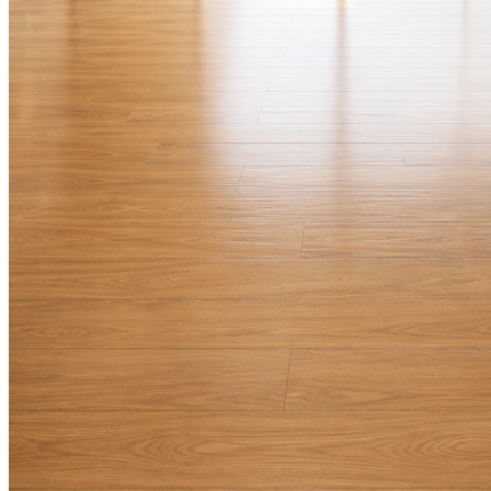
국
주
소
야
우
즐
성
비
아
탑-
프
릴
리
지
구
입
발
기
부
전
치