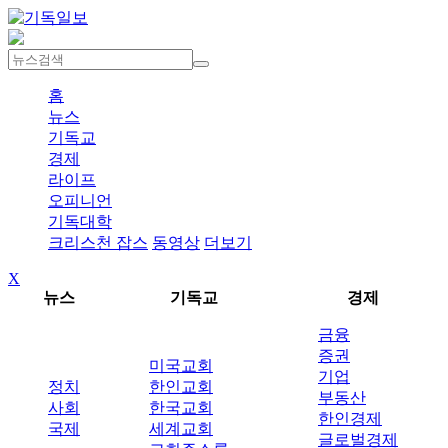
홈
뉴스
기독교
경제
라이프
오피니언
기독대학
크리스천 잡스
동영상
더보기
X
뉴스
기독교
경제
금융
증권
미국교회
기업
정치
한인교회
부동산
사회
한국교회
한인경제
국제
세계교회
글로벌경제