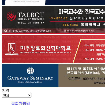
지역
목회자청빙