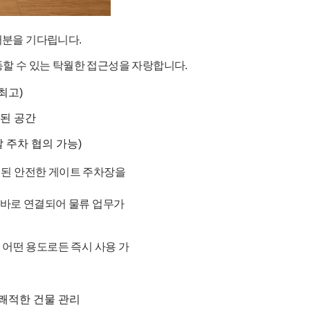
러분을
기다립니다
.
동할
수
있는
탁월한
접근성을
자랑합니다
.
최고
)
된
공간
말
주차
협의
가능
)
치된
안전한
게이트
주차장을
바로
연결되어
물류
업무가
어떤
용도로든
즉시
사용
가
쾌적한
건물
관리