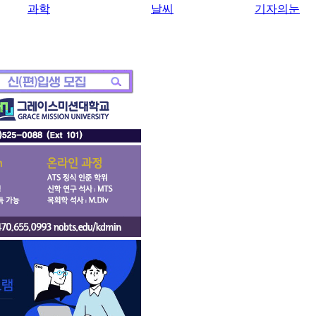
과학
날씨
기자의눈