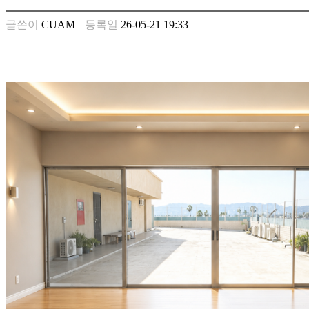
남
찾
글쓴이
CUAM
등록일
26-05-21 19:33
기
은
꼴
링
크
밍
키
넷
주
소
minky
합
체
출
장
안
마
러
브
약