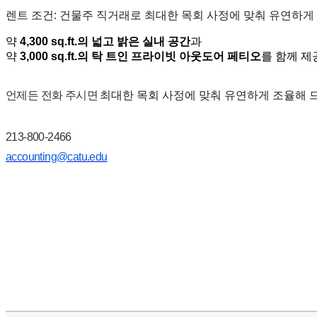
만
렌트
조건
:
건물주
직거래로
최대한
목회
사정에
맞춰
유연하게
남
어
약
4,300 sq.ft.
의
넓고
밝은
실내
공간
과
플
약
3,000 sq.ft.
의
탁
트인
프라이빗
아웃도어
페티오
를
함께
제
시
알
언제든
전화
주시면
최대한
목회
사정에
맞춰
유연하게
조율해
리
스
후
213-800-2466
기
accounting@catu.edu
가
평
발
기
부
진
약
비
아
탑-
시