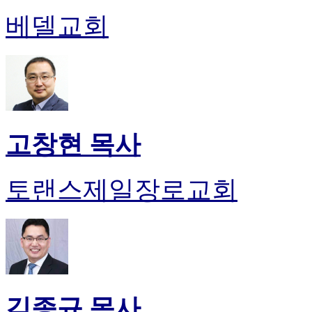
약
국
베델교회
미
국
24
시
간
대
출
고창현 목사
토랜스제일장로교회
김종규 목사