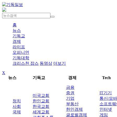
홈
뉴스
기독교
경제
라이프
오피니언
기독대학
크리스천 잡스
동영상
더보기
X
뉴스
기독교
경제
Tech
금융
증권
IT기기
미국교회
기업
통신/모
정치
한인교회
부동산
소프트웨
사회
한국교회
한인경제
인터넷
국제
세계교회
글로벌경제
게임