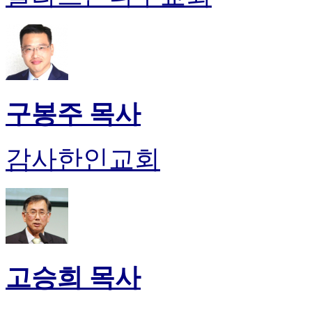
판
북
토
끼
최
신
토
구봉주 목사
렌
트
사
감사한인교회
이
트
순
위
비
아
후
기
고승희 목사
미
프
진