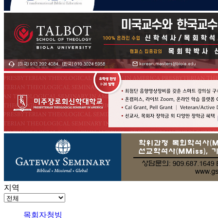
지역
목회자청빙