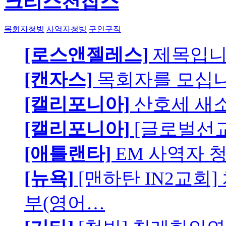
크리스천잡스
목회자청빙
사역자청빙
구인구직
[로스앤젤레스]
제목입
[캔자스]
목회자를 모십니
[캘리포니아]
산호세 새
[캘리포니아]
[글로벌선교
[애틀랜타]
EM 사역자 
[뉴욕]
[맨하탄 IN2교회
부(영어…