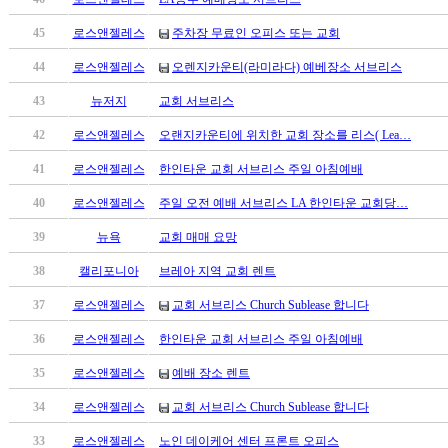
남
찾
45
로스앤젤레스
주차장 무료인 오피스 또는 교회
기
은
44
로스앤젤레스
오렌지카운티(라미라다) 예베장소 서브리스
꼴
43
뉴저지
교회 서브리스
링
크
42
로스앤젤레스
오랜지카운티에 위치한 교회 장소를 리스( Lea…
밍
키
41
로스앤젤레스
한인타운 교회 서브리스 주일 아침예배
넷
40
로스앤젤레스
주일 오전 예배 서브리스 LA 한인타운 교회당…
주
소
39
뉴욕
교회 매매 요망
minky
합
38
캘리포니아
브레아 지역 교회 렌트
체
37
로스앤젤레스
교회 서브리스 Church Sublease 합니다
출
장
36
로스앤젤레스
한인타운 교회 서브리스 주일 아침예배
안
35
로스앤젤레스
예배 장소 렌트
마
러
34
로스앤젤레스
교회 서브리스 Church Sublease 합니다
브
약
33
로스앤젤레스
노인 데이케어 센터 프론트 오피스