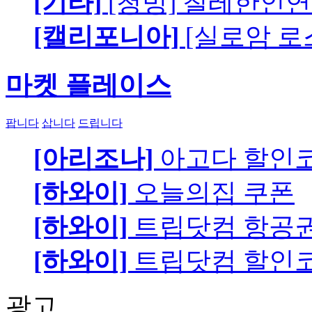
[기타]
[청빙] 칠레한인연
[캘리포니아]
[실로암 로
마켓 플레이스
팝니다
삽니다
드립니다
[아리조나]
아고다 할인
[하와이]
오늘의집 쿠폰
[하와이]
트립닷컴 항공
[하와이]
트립닷컴 할인
광고