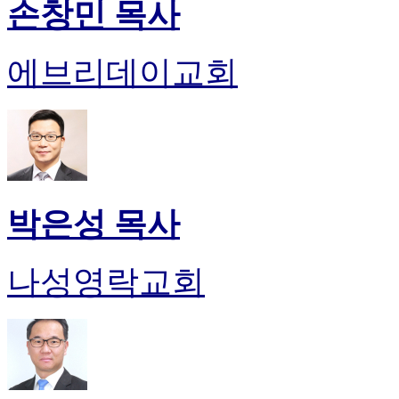
손창민 목사
에브리데이교회
박은성 목사
나성영락교회