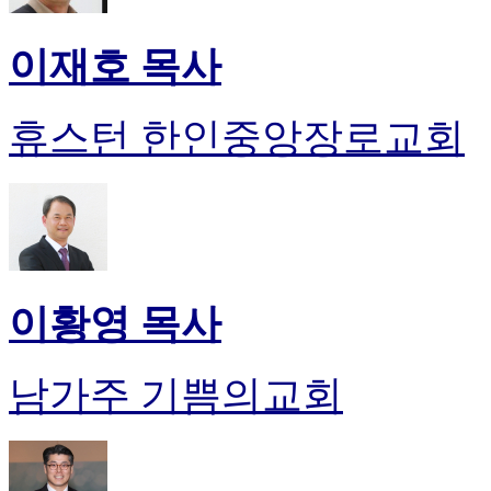
이재호 목사
휴스턴 한인중앙장로교회
이황영 목사
남가주 기쁨의교회