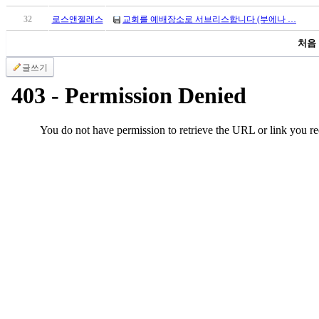
국
32
로스앤젤레스
교회를 예배장소로 서브리스합니다 (부에나 …
주
소
처음
야
우
글쓰기
즐
성
비
아
탑-
프
릴
리
지
구
입
발
기
부
전
치