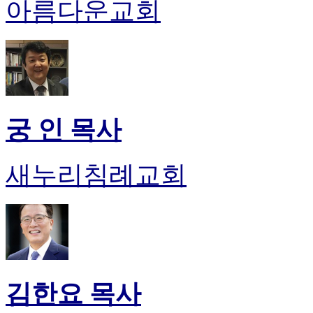
아름다운교회
후
기
대
출
후
기
비
아
궁 인 목사
센
터
웹
새누리침례교회
토
끼
미
프
진
후
기
미
김한요 목사
프
진