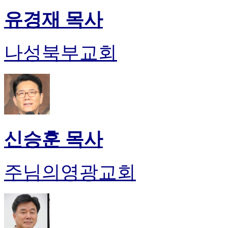
유경재 목사
나성북부교회
신승훈 목사
주님의영광교회