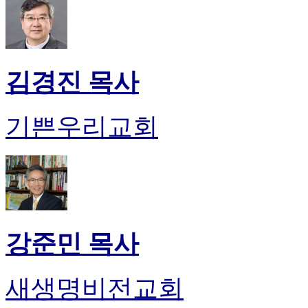
만
남
어
플
시
김경진 목사
알
리
스
기쁜우리교회
후
기
가
평
발
기
부
진
강준민 목사
약
비
아
새생명비전교회
탑-
시