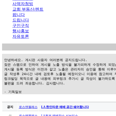
사역자청빙
교회 부동산/렌트
팝니다
드립니다
구인구직
행사홍보
자유토론
 안녕하세요. 게시판 사용자 여러분께 공지드립니다.

 잦은 스팸으로 인하여 게시물 노출 방식을 불가피하게 수정하게 되었습
 게시물 등록 방식은 이전과 같고 노출은 관리자의 승인을 통해 이루어
 글 작성후 24시간 내에 검토후 노출될 예정이오니 이용에 참고하여 주
 링크빌딩 목적으로 글 내용에 외부링크 추가시 글 작성이 불가하도록 
 불편을 드려 죄송합니다. 감사합니다.

 - 기독일보
가
평
공지
로스앤젤레스
LA 한인타운 예배 공간 쉐어합니다
만
46
로스앤젤레스
LA동부 예배장소 서브리스