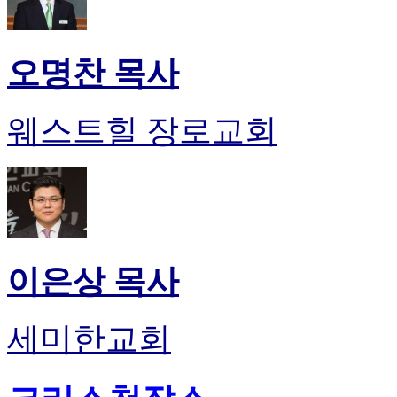
오명찬 목사
웨스트힐 장로교회
이은상 목사
세미한교회