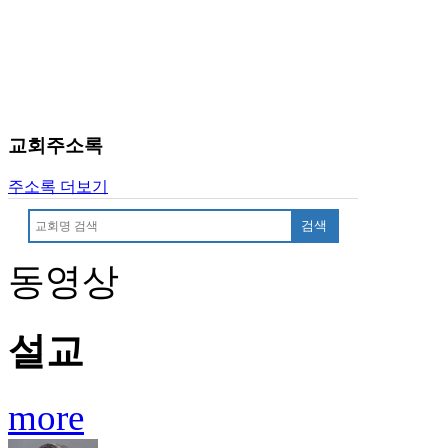
료
약
임
심
중
절
코
교회주소록
리
아
주소록 더보기
e
뉴
검색
스
신
동영상
규
노
제
휴
설교
사
이
트
more
무
료