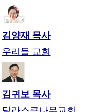
알
리
스
구
입
돔
김양재 목사
클
럽
DOMCLUB
우리들 교회
실
시
간
무
료
채
팅
돔
클
김귀보 목사
럽
DOMCLUB.top
유
달라스큰나무교회
머