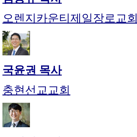
오렌지카운티제일장로교
국윤권 목사
충현선교교회