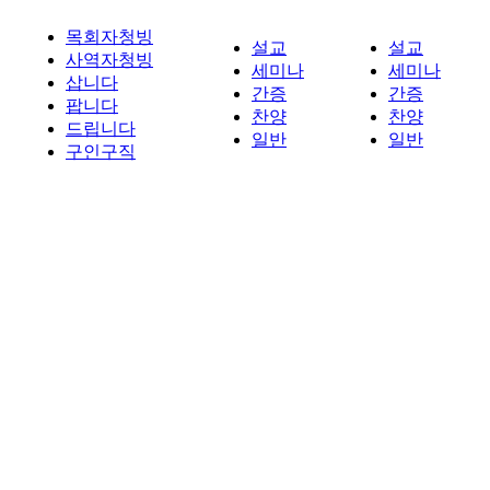
목회자청빙
설교
설교
사역자청빙
세미나
세미나
삽니다
간증
간증
팝니다
찬양
찬양
드립니다
일반
일반
구인구직