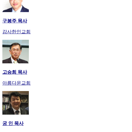
사
이
트
구봉주 목사
무
료
감사한인교회
만
남
어
플
시
알
고승희 목사
리
스
아름다운교회
후
기
가
평
발
기
부
궁 인 목사
진