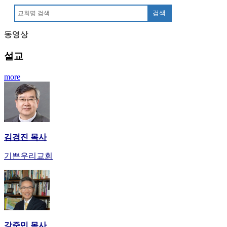
안
검색
마
러
동영상
브
약
설교
국
주
more
소
야
우
즐
성
비
김경진 목사
아
기쁜우리교회
탑-
프
릴
리
지
구
입
강준민 목사