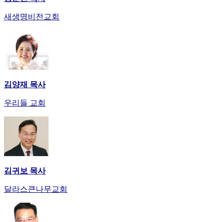
발
기
새생명비전교회
부
전
치
료
약
임
김양재 목사
심
중
우리들 교회
절
코
리
아
e
뉴
스
김귀보 목사
신
달라스큰나무교회
규
노
제
휴