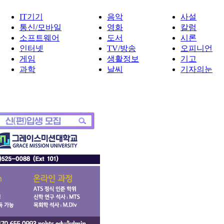
IT기기
음악
사설
통신/모바일
영화
칼럼
소프트웨어
도서
시론
인터넷
TV/방송
오피니언
게임
생활정보
기고
과학
날씨
기자의눈