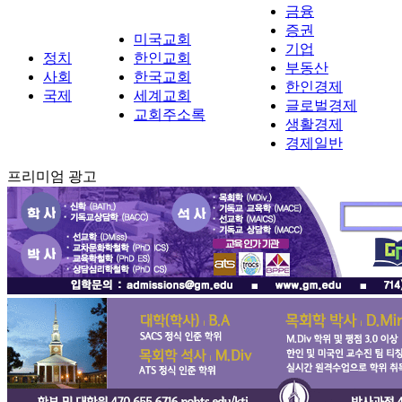
금융
증권
미국교회
기업
정치
한인교회
부동산
사회
한국교회
한인경제
국제
세계교회
글로벌경제
교회주소록
생활경제
경제일반
프리미엄 광고