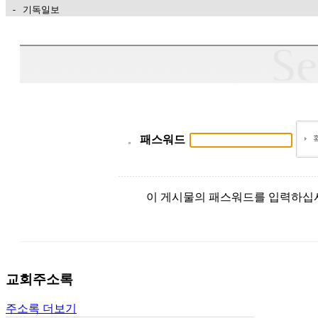
 - 기독일보
가
평
만
남
찾
기
은
꼴
패스워드
링
크
밍
키
이 게시물의 패스워드를 입력하십
넷
주
소
minky
합
교회주소록
체
출
주소록 더보기
장