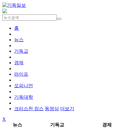
홈
뉴스
기독교
경제
라이프
오피니언
기독대학
크리스천 잡스
동영상
더보기
X
뉴스
기독교
경제