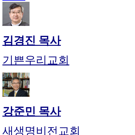
만
남
어
플
시
알
김경진 목사
리
스
후
기쁜우리교회
기
가
평
발
기
부
진
약
강준민 목사
비
아
탑-
새생명비전교회
시