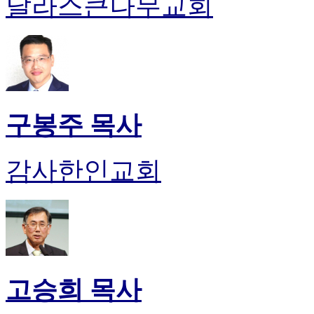
달라스큰나무교회
판
북
토
끼
최
신
토
렌
구봉주 목사
트
사
이
감사한인교회
트
순
위
비
아
후
기
미
고승희 목사
프
진