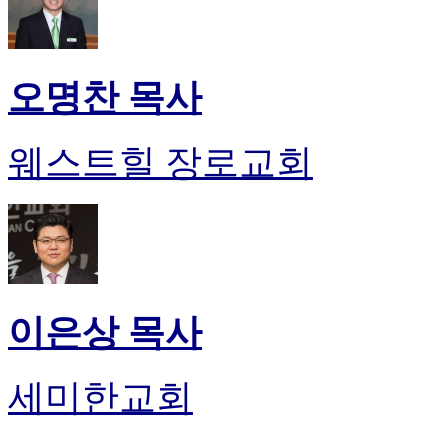
오명찬 목사
웨스트힐 장로교회
이은상 목사
세미한교회