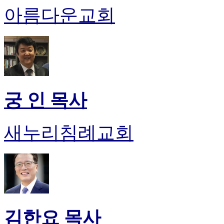
후
아름다운교회
기
대
출
후
기
비
아
센
궁 인 목사
터
웹
토
새누리침례교회
끼
미
프
진
후
기
미
프
김한요 목사
진