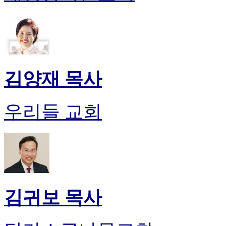
알
리
스
구
입
돔
클
김양재 목사
럽
DOMCLUB
실
우리들 교회
시
간
무
료
채
팅
돔
클
김귀보 목사
럽
DOMCLUB.top
유
머