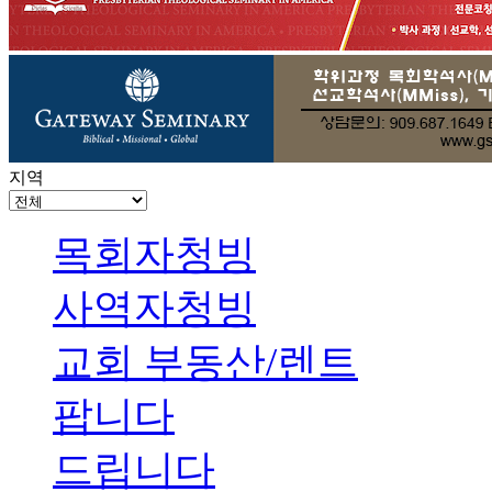
지역
목회자청빙
사역자청빙
교회 부동산/렌트
팝니다
드립니다