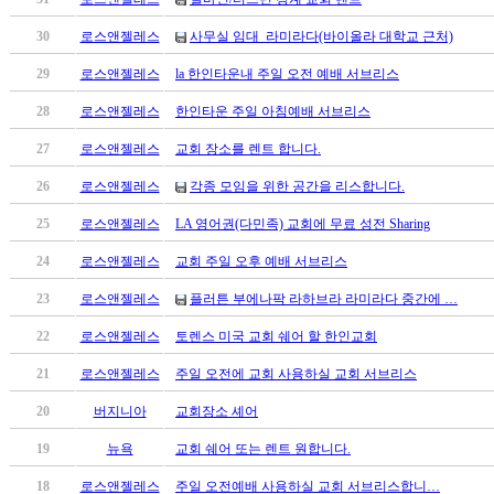
남
찾
30
로스앤젤레스
사무실 임대_라미라다(바이올라 대학교 근처)
기
은
29
로스앤젤레스
la 한인타운내 주일 오전 예배 서브리스
꼴
28
로스앤젤레스
한인타운 주일 아침예배 서브리스
링
크
27
로스앤젤레스
교회 장소를 렌트 합니다.
밍
키
26
로스앤젤레스
각종 모임을 위한 공간을 리스합니다.
넷
25
로스앤젤레스
LA 영어권(다민족) 교회에 무료 성전 Sharing
주
소
24
로스앤젤레스
교회 주일 오후 예배 서브리스
minky
합
23
로스앤젤레스
플러튼 부에나팍 라하브라 라미라다 중간에 …
체
22
로스앤젤레스
토렌스 미국 교회 쉐어 할 한인교회
출
장
21
로스앤젤레스
주일 오전에 교회 사용하실 교회 서브리스
안
20
버지니아
교회장소 셰어
마
러
19
뉴욕
교회 쉐어 또는 렌트 원합니다.
브
약
18
로스앤젤레스
주일 오전예배 사용하실 교회 서브리스합니…