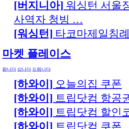
[버지니아]
워싱턴 서울장로
사역자 청빙 …
[워싱턴]
타코마제일침례교
마켓 플레이스
팝니다
삽니다
드립니다
[하와이]
오늘의집 쿠폰
[하와이]
트립닷컴 항공
[하와이]
트립닷컴 할인
[하와이]
트립닷컴 쿠폰