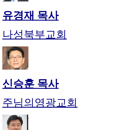
유경재 목사
나성북부교회
신승훈 목사
주님의영광교회