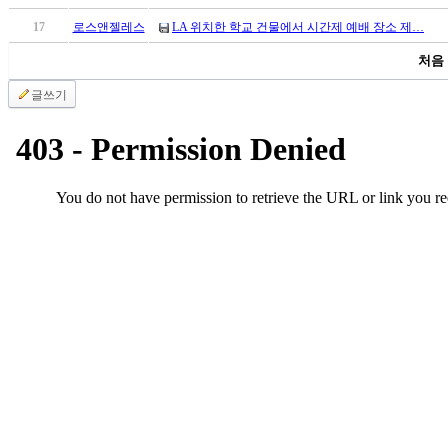
국
17
로스앤젤레스
LA 위치한 학교 건물에서 시간제 예배 장소 제…
주
소
처음
야
우
글쓰기
즐
성
비
아
탑-
프
릴
리
지
구
입
발
기
부
전
치