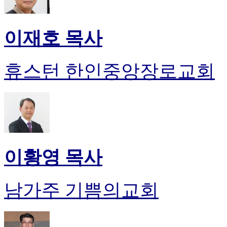
이재호 목사
휴스턴 한인중앙장로교회
이황영 목사
남가주 기쁨의교회