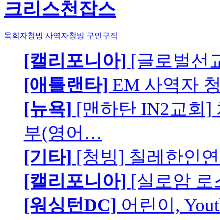
크리스천잡스
목회자청빙
사역자청빙
구인구직
[캘리포니아]
[글로벌선교
[애틀랜타]
EM 사역자 
[뉴욕]
[맨하탄 IN2교회
부(영어…
[기타]
[청빙] 칠레한인연
[캘리포니아]
[실로암 로
[워싱턴DC]
어린이, You