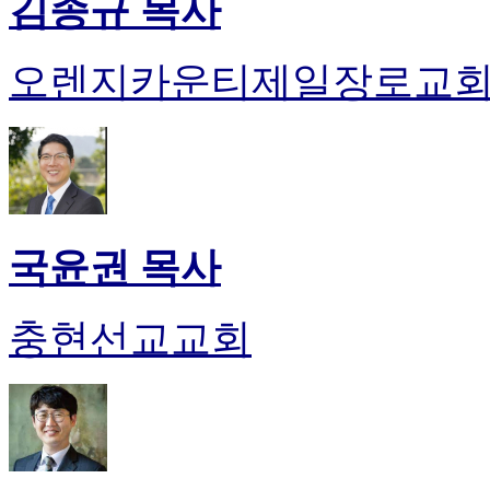
김종규 목사
오렌지카운티제일장로교
국윤권 목사
충현선교교회