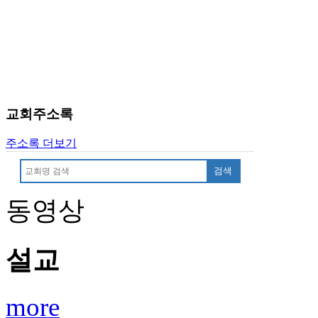
료
약
임
심
중
절
코
리
교회주소록
아
e
주소록 더보기
뉴
스
검색
신
규
동영상
노
제
휴
설교
사
이
트
more
무
료