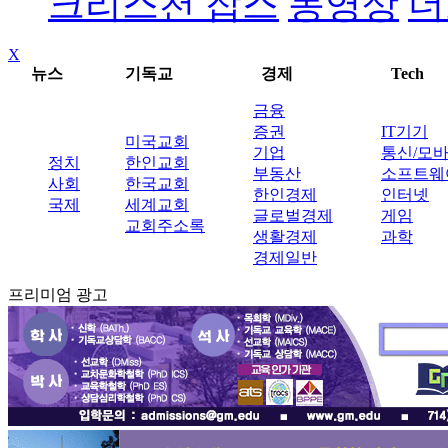
크리스천 잡스
동영상
더
X
뉴스
기독교
경제
Tech
금융
증권
IT기기
미국교회
기업
통신/모
정치
한인교회
부동산
소프트웨
사회
한국교회
한인경제
인터넷
국제
세계교회
글로벌경제
게임
교회주소록
생활경제
과학
경제일반
프리미엄 광고