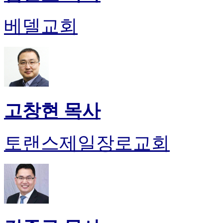
약
국
베델교회
미
국
24
시
간
대
출
고창현 목사
토랜스제일장로교회