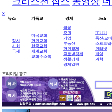
크리스천 잡스
동영상
더
X
뉴스
기독교
경제
Tech
금융
증권
IT기기
미국교회
기업
통신/모
정치
한인교회
부동산
소프트웨
사회
한국교회
한인경제
인터넷
국제
세계교회
글로벌경제
게임
교회주소록
생활경제
과학
경제일반
프리미엄 광고