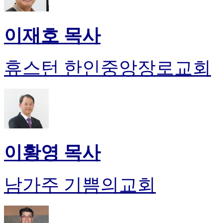
이재호 목사
휴스턴 한인중앙장로교회
이황영 목사
남가주 기쁨의교회