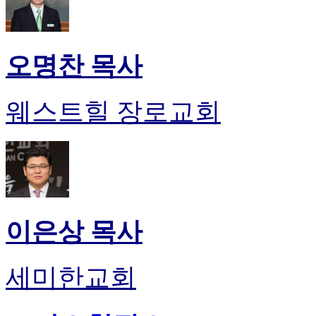
오명찬 목사
웨스트힐 장로교회
이은상 목사
세미한교회