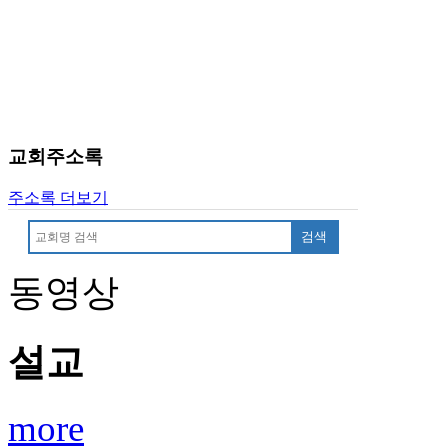
치
료
약
임
심
중
절
교회주소록
코
리
주소록 더보기
아
e
검색
뉴
스
동영상
신
규
노
제
설교
휴
사
이
more
트