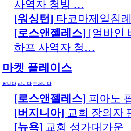
사역자 청빙 …
[워싱턴]
타코마제일침례교
[로스앤젤레스]
[얼바인
하프 사역자 청…
마켓 플레이스
팝니다
삽니다
드립니다
[로스앤젤레스]
피아노 팝니
[버지니아]
교회 장의자 
[뉴욕]
교회 성가대가운