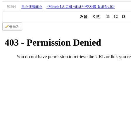
브
약
92264
로스앤젤레스
<Miracle LA 교회>에서 반주자를 청빙합니다
국
처음
이전
11
12
13
주
소
글쓰기
야
우
즐
성
비
아
탑-
프
릴
리
지
구
입
발
기
부
전