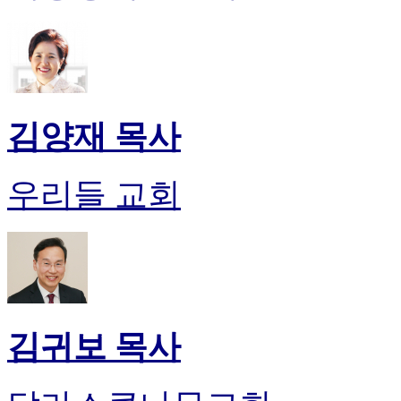
시
알
리
스
구
입
김양재 목사
돔
클
럽
우리들 교회
DOMCLUB
실
시
간
무
료
채
팅
돔
김귀보 목사
클
럽
DOMCLUB.top