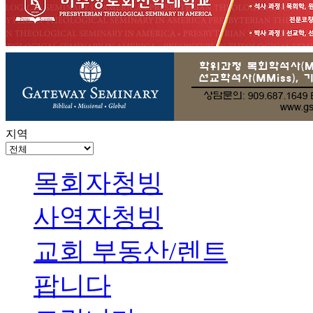
지역
목회자청빙
사역자청빙
교회 부동산/렌트
팝니다