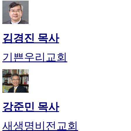
무
료
만
남
어
플
김경진 목사
시
알
리
기쁜우리교회
스
후
기
가
평
발
기
부
강준민 목사
진
약
비
새생명비전교회
아
탑-