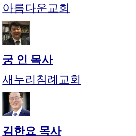
아름다운교회
진
후
기
대
출
후
기
비
궁 인 목사
아
센
터
새누리침례교회
웹
토
끼
미
프
진
후
기
미
김한요 목사
프