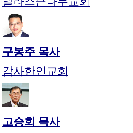
달라스큰나무교회
유
머
판
북
토
끼
최
신
구봉주 목사
토
렌
트
감사한인교회
사
이
트
순
위
비
아
후
고승희 목사
기
미
프