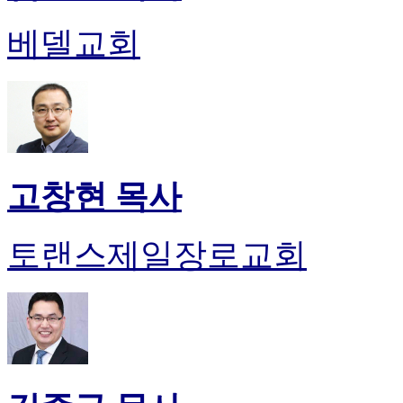
진
약
베델교회
국
미
국
24
시
간
대
출
고창현 목사
토랜스제일장로교회