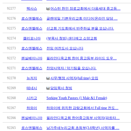
만
92277
텍사스
어스틴 한인 장로교회에서 다음세대 중고등…
남
찾
92276
로스앤젤레스
글렌데일 기쁜우리교회 미디어/온라인 담당 …
기
은
92275
로스앤젤레스
선교회 기도회에서 반주하실 분을 모십니다.
꼴
92274
캘리포니아
(부목사 청빙) 샌디에고 소망교회
링
크
92273
로스앤젤레스
전임 여전도사 모십니다
밍
키
92272
펜실베이니아
필라안디옥교회 한어 중고등부 라이드 도우…
넷
92271
로스앤젤레스
찬양사역자 / 악기팀을 모십니다.
주
소
92270
뉴저지
사무/행정 사역자(full time) 모집
minky
합
92269
테네시
담임목사 청빙
체
92268
시카고
Seeking Youth Pastors (1 Male &1 Female)
출
장
92267
하와이
하와이에 위치한 감람교회에서 Full time 전도…
안
92266
펜실베이니아
필라안디옥교회 한어중고등부 사역자(파트타…
마
러
92265
로스앤젤레스
남가주새누리교회 초등부(3-6학년) 사역자를 …