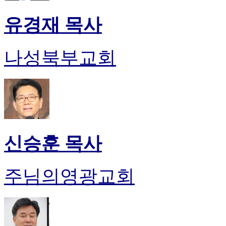
유경재 목사
나성북부교회
신승훈 목사
주님의영광교회