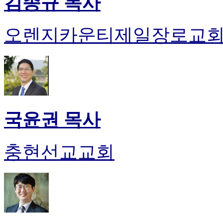
김종규 목사
오렌지카운티제일장로교
국윤권 목사
충현선교교회