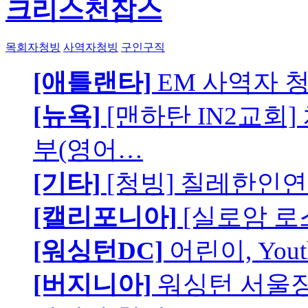
크리스천잡스
목회자청빙
사역자청빙
구인구직
[애틀랜타]
EM 사역자 
[뉴욕]
[맨하탄 IN2교회
부(영어…
[기타]
[청빙] 칠레한인연
[캘리포니아]
[실로암 로
[워싱턴DC]
어린이, You
[버지니아]
워싱턴 서울장로