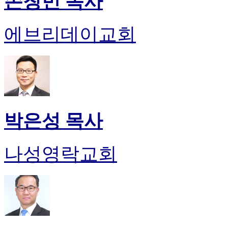
손창민 목사
에브리데이교회
박은성 목사
나성영락교회