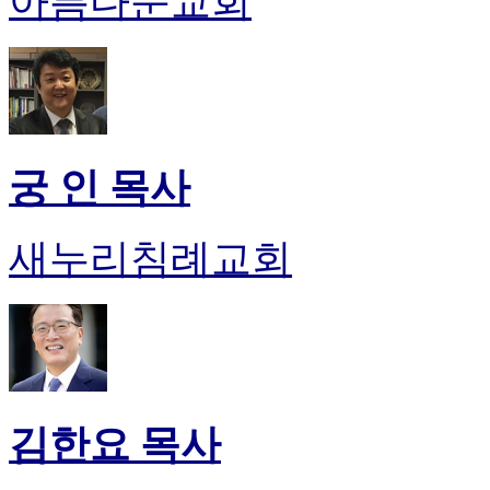
아름다운교회
후
기
대
출
후
기
비
아
궁 인 목사
센
터
웹
새누리침례교회
토
끼
미
프
진
후
기
미
김한요 목사
프
진