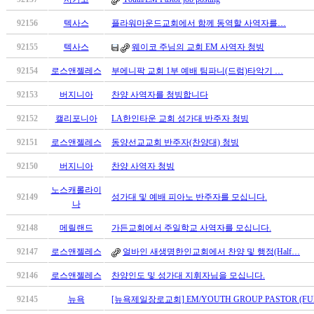
남
찾
92156
텍사스
플라워마운드교회에서 함께 동역할 사역자를…
기
은
92155
텍사스
웨이코 주님의 교회 EM 사역자 청빙
꼴
92154
로스앤젤레스
부에니팍 교회 1부 예배 팀파니(드럼)타악기 …
링
크
92153
버지니아
찬양 사역자를 청빙합니다
밍
키
92152
캘리포니아
LA한인타운 교회 성가대 반주자 청빙
넷
92151
로스앤젤레스
동양선교교회 반주자(찬양대) 청빙
주
소
92150
버지니아
찬양 사역자 청빙
minky
합
노스캐롤라이
92149
성가대 및 예배 피아노 반주자를 모십니다.
체
나
출
92148
메릴랜드
가든교회에서 주일학교 사역자를 모십니다.
장
안
92147
로스앤젤레스
얼바인 새생명한인교회에서 찬양 및 행정(Half…
마
92146
로스앤젤레스
찬양인도 및 성가대 지휘자님을 모십니다.
러
브
92145
뉴욕
[뉴욕제일장로교회] EM/YOUTH GROUP PASTOR (FUL
약