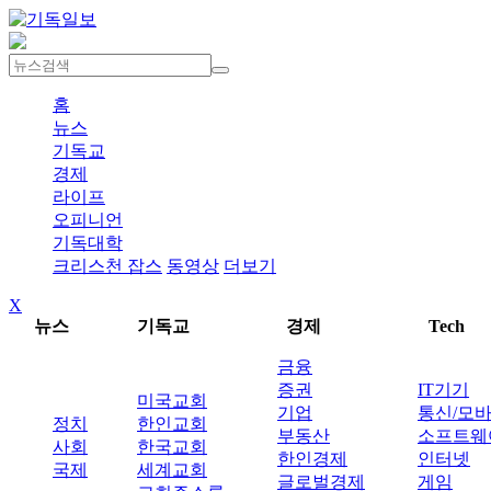
홈
뉴스
기독교
경제
라이프
오피니언
기독대학
크리스천 잡스
동영상
더보기
X
뉴스
기독교
경제
Tech
금융
증권
IT기기
미국교회
기업
통신/모
정치
한인교회
부동산
소프트웨
사회
한국교회
한인경제
인터넷
국제
세계교회
글로벌경제
게임