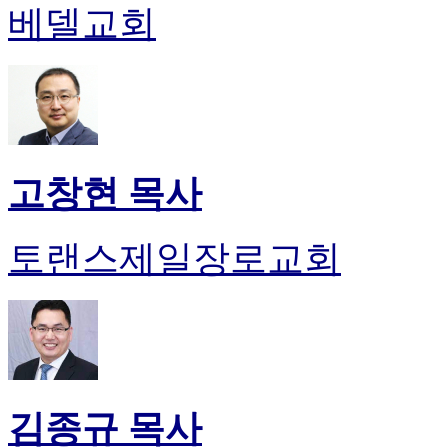
약
베델교회
국
미
국
24
시
간
대
출
고창현 목사
토랜스제일장로교회
김종규 목사