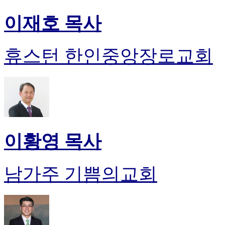
이재호 목사
휴스턴 한인중앙장로교회
이황영 목사
남가주 기쁨의교회