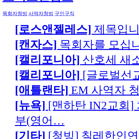
목회자청빙
사역자청빙
구인구직
[로스앤젤레스]
제목입
[캔자스]
목회자를 모십니
[캘리포니아]
산호세 새
[캘리포니아]
[글로벌선교
[애틀랜타]
EM 사역자 
[뉴욕]
[맨하탄 IN2교회
부(영어…
[기타]
[청빙] 칠레한인연