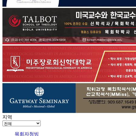
지역
목회자청빙