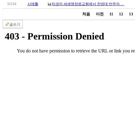
국
92144
시애틀
타코마 새생명장로교회에서 찬양대 반주자 …
주
처음
이전
11
12
13
소
야
글쓰기
우
즐
성
비
아
탑-
프
릴
리
지
구
입
발
기
부
전
치