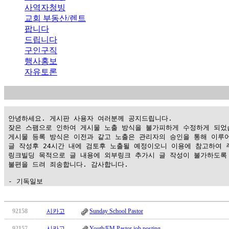
사역자청빙
교회 부동산/렌트
팝니다
드립니다
구인구직
행사홍보
자유토론
 안녕하세요. 게시판 사용자 여러분께 공지드립니다.

 잦은 스팸으로 인하여 게시물 노출 방식을 불가피하게 수정하게 되었습
 게시물 등록 방식은 이전과 같고 노출은 관리자의 승인을 통해 이루어
 글 작성후 24시간 내에 검토후 노출될 예정이오니 이용에 참고하여 주
 링크빌딩 목적으로 글 내용에 외부링크 추가시 글 작성이 불가하도록 
 불편을 드려 죄송합니다. 감사합니다.

 - 기독일보
가
평
92158
시카고
Sunday School Pastor
만
92157
시카고
Youth/EM Pastor job posting