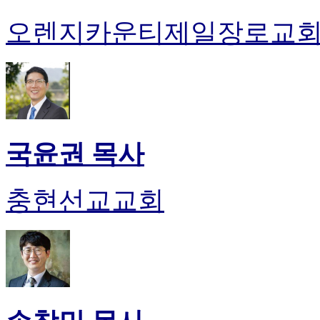
오렌지카운티제일장로교
국윤권 목사
충현선교교회