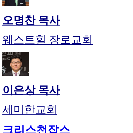
오명찬 목사
웨스트힐 장로교회
이은상 목사
세미한교회
크리스천잡스