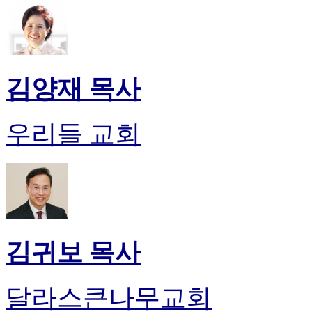
알
리
스
구
입
돔
김양재 목사
클
럽
DOMCLUB
우리들 교회
실
시
간
무
료
채
팅
돔
김귀보 목사
클
럽
DOMCLUB.top
달라스큰나무교회
유
머