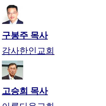
판
북
토
끼
최
신
구봉주 목사
토
렌
트
감사한인교회
사
이
트
순
위
비
아
후
고승희 목사
기
미
프
진