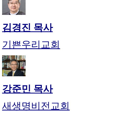
만
남
어
플
김경진 목사
시
알
리
기쁜우리교회
스
후
기
가
평
발
기
부
강준민 목사
진
약
비
새생명비전교회
아
탑-
시