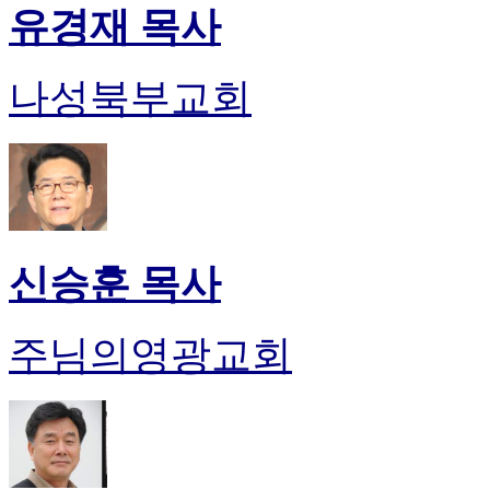
유경재 목사
나성북부교회
신승훈 목사
주님의영광교회