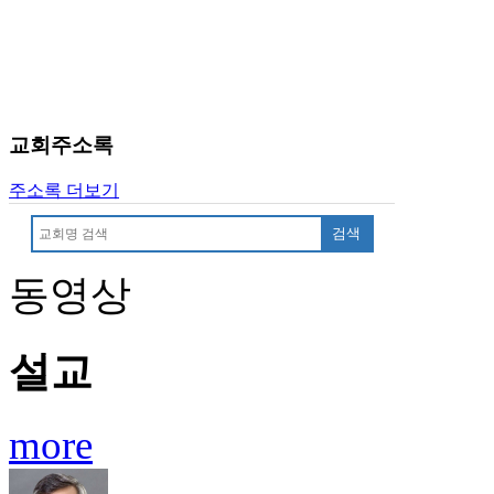
료
약
임
심
중
절
교회주소록
코
리
주소록 더보기
아
e
뉴
검색
스
신
동영상
규
노
제
설교
휴
사
이
more
트
무
료