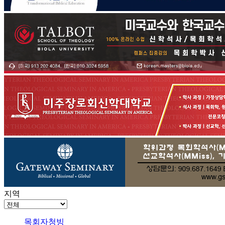
지역
목회자청빙