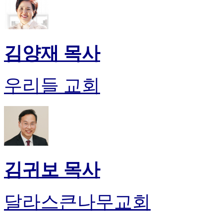
알
리
스
구
입
김양재 목사
돔
클
럽
우리들 교회
DOMCLUB
실
시
간
무
료
채
팅
김귀보 목사
돔
클
럽
달라스큰나무교회
DOMCLUB.top
유
머