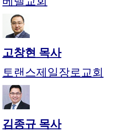
베델교회
약
국
미
국
24
시
간
대
고창현 목사
출
토랜스제일장로교회
김종규 목사