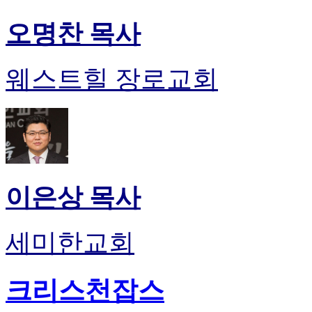
오명찬 목사
웨스트힐 장로교회
이은상 목사
세미한교회
크리스천잡스