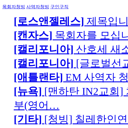
목회자청빙
사역자청빙
구인구직
[로스앤젤레스]
제목입
[캔자스]
목회자를 모십니
[캘리포니아]
산호세 새
[캘리포니아]
[글로벌선교
[애틀랜타]
EM 사역자 
[뉴욕]
[맨하탄 IN2교회
부(영어…
[기타]
[청빙] 칠레한인연