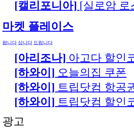
[캘리포니아]
[실로암 로
마켓 플레이스
팝니다
삽니다
드립니다
[아리조나]
아고다 할인
[하와이]
오늘의집 쿠폰
[하와이]
트립닷컴 항공
[하와이]
트립닷컴 할인
광고