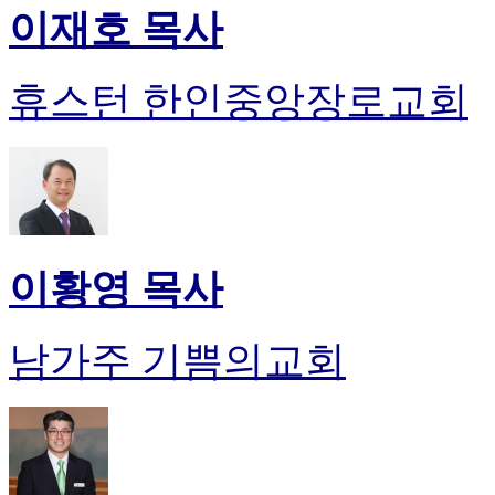
이재호 목사
휴스턴 한인중앙장로교회
이황영 목사
남가주 기쁨의교회