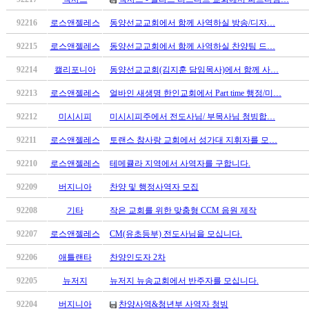
남
찾
92216
로스앤젤레스
동양선교교회에서 함께 사역하실 방송/디자…
기
은
92215
로스앤젤레스
동양선교교회에서 함께 사역하실 찬양팀 드…
꼴
92214
캘리포니아
동양선교교회(김지훈 담임목사)에서 함께 사…
링
크
92213
로스앤젤레스
얼바인 새생명 한인교회에서 Part time 행정/미…
밍
키
92212
미시시피
미시시피주에서 전도사님/ 부목사님 청빙합…
넷
92211
로스앤젤레스
토랜스 참사랑 교회에서 성가대 지휘자를 모…
주
소
92210
로스앤젤레스
테메큘라 지역에서 사역자를 구합니다.
minky
합
92209
버지니아
찬양 및 행정사역자 모집
체
92208
기타
작은 교회를 위한 맞춤형 CCM 음원 제작
출
장
92207
로스앤젤레스
CM(유초등부) 전도사님을 모십니다.
안
92206
애틀랜타
찬양인도자 2차
마
러
92205
뉴저지
뉴저지 뉴송교회에서 반주자를 모십니다.
브
약
92204
버지니아
찬양사역&청년부 사역자 청빙