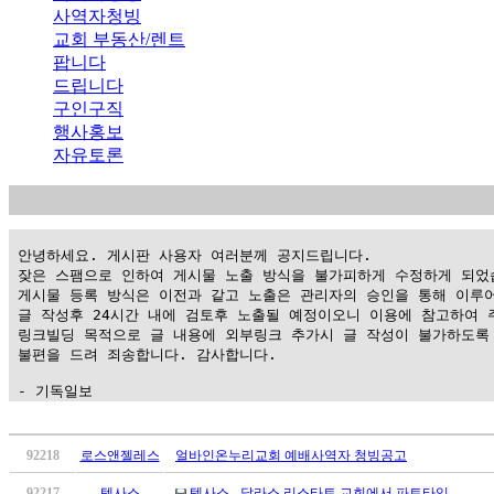
사역자청빙
교회 부동산/렌트
팝니다
드립니다
구인구직
행사홍보
자유토론
 안녕하세요. 게시판 사용자 여러분께 공지드립니다.

 잦은 스팸으로 인하여 게시물 노출 방식을 불가피하게 수정하게 되었습
 게시물 등록 방식은 이전과 같고 노출은 관리자의 승인을 통해 이루어
 글 작성후 24시간 내에 검토후 노출될 예정이오니 이용에 참고하여 주
 링크빌딩 목적으로 글 내용에 외부링크 추가시 글 작성이 불가하도록 
 불편을 드려 죄송합니다. 감사합니다.

 - 기독일보
가
평
92218
로스앤젤레스
얼바인온누리교회 예배사역자 청빙공고
만
92217
텍사스
텍사스 - 달라스 리스타트 교회에서 파트타임…