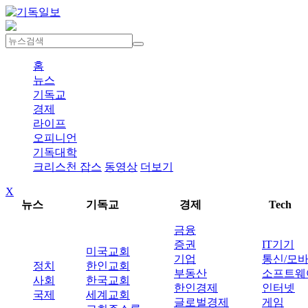
홈
뉴스
기독교
경제
라이프
오피니언
기독대학
크리스천 잡스
동영상
더보기
X
뉴스
기독교
경제
Tech
금융
증권
IT기기
미국교회
기업
통신/모
정치
한인교회
부동산
소프트웨
사회
한국교회
한인경제
인터넷
국제
세계교회
글로벌경제
게임