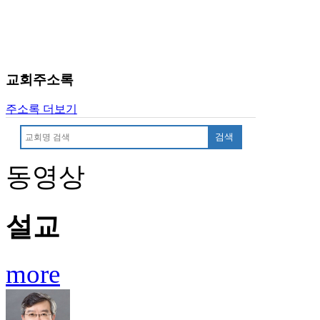
료
약
임
심
중
교회주소록
절
코
리
주소록 더보기
아
검색
e
뉴
스
동영상
신
규
노
설교
제
휴
사
more
이
트
무
료