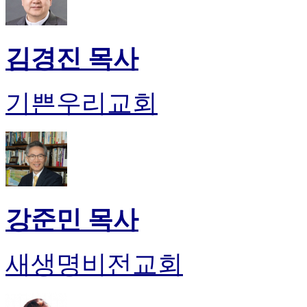
만
남
어
김경진 목사
플
시
알
기쁜우리교회
리
스
후
기
가
평
발
기
강준민 목사
부
진
약
새생명비전교회
비
아
탑-
시