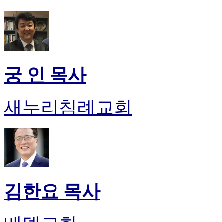
후
기
대
출
후
기
비
궁 인 목사
아
센
터
새누리침례교회
웹
토
끼
미
프
진
후
기
김한요 목사
미
프
진