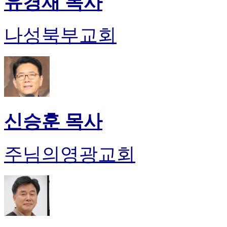
유경재 목사
나성북부교회
신승훈 목사
주님의영광교회