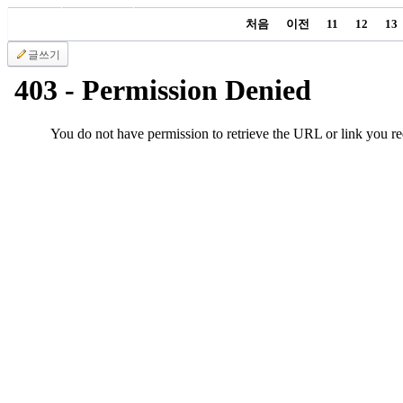
국
처음
이전
11
12
13
주
소
글쓰기
야
우
즐
성
비
아
탑-
프
릴
리
지
구
입
발
기
부
전
치