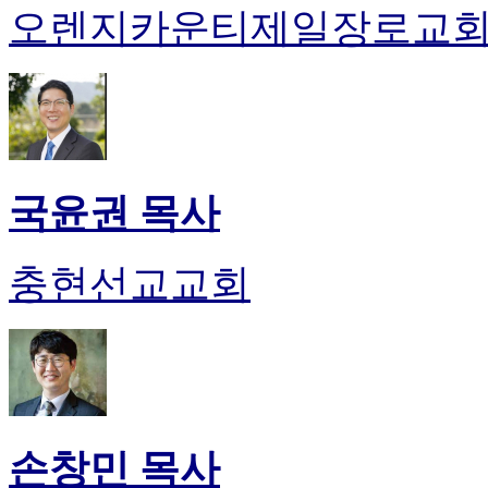
오렌지카운티제일장로교
국윤권 목사
충현선교교회
손창민 목사