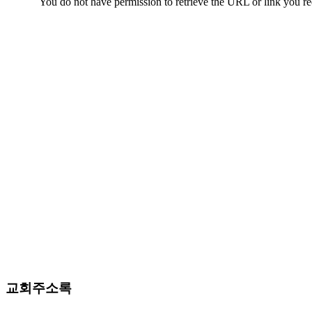
치
료
약
임
심
중
절
코
리
아
e
뉴
스
신
규
노
제
휴
사
이
교회주소록
트