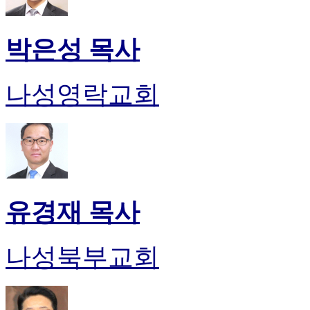
박은성 목사
나성영락교회
유경재 목사
나성북부교회