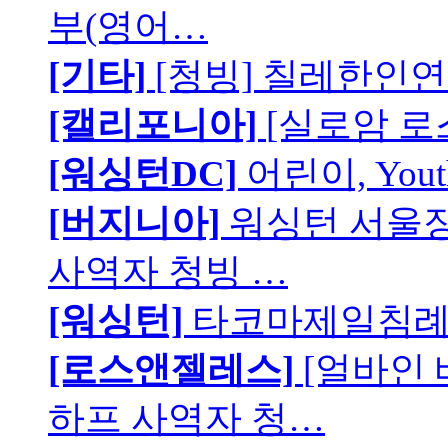
부(영어…
[기타]
[청빙] 칠레한인연
[캘리포니아]
[실로암 로
[워싱턴DC]
어린이, You
[버지니아]
워싱턴 서울장로
사역자 청빙 …
[워싱턴]
타코마제일침례교
[로스앤젤레스]
[얼바인
하프 사역자 청…