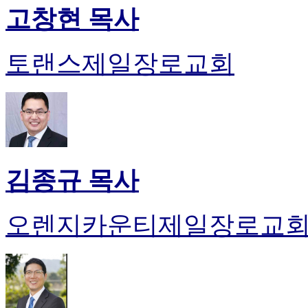
고창현 목사
토랜스제일장로교회
김종규 목사
오렌지카운티제일장로교