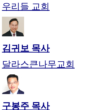
유
우리들 교회
머
판
북
토
끼
최
신
토
김귀보 목사
렌
트
사
달라스큰나무교회
이
트
순
위
비
아
후
기
구봉주 목사
미
프