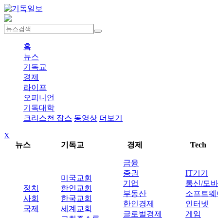
홈
뉴스
기독교
경제
라이프
오피니언
기독대학
크리스천 잡스
동영상
더보기
X
뉴스
기독교
경제
Tech
금융
증권
IT기기
미국교회
기업
통신/모
정치
한인교회
부동산
소프트웨
사회
한국교회
한인경제
인터넷
국제
세계교회
글로벌경제
게임