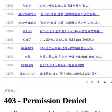
브
약
12687
워싱턴
타코마제일침례교회 EM 부목사 청빙
국
12686
로스앤젤레스
[얼바인 베델 교회] 교회학교 한어중고등부 …
주
소
12685
로스앤젤레스
[얼바인 베델 교회] 교회학교 유아부 파트 사…
야
우
12684
텍사스
달라스 영락교회에서 Half-Time 찬양사역자를 …
즐
12683
오레곤
포틀랜드 영락교회 EM Pastor 청빙공고
성
비
12682
애틀랜타
KM 중고등부를 섬길 사역자를 모십니다.
아
12681
뉴욕
뉴욕기둥교회 한어권 전임교역자(full-time) 모…
탑-
프
12680
버지니아
찬양 사역자 / 부목사, 전도사 청빙
릴
리
12679
캘리포니아
테메큘라 밸리 한인 장로교회에서 담임 목사…
지
1
2
3
4
구
입
글쓰기
발
기
부
전