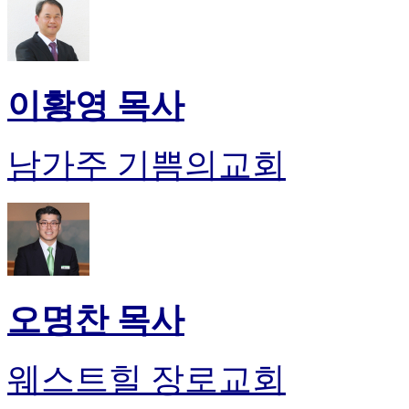
이황영 목사
남가주 기쁨의교회
오명찬 목사
웨스트힐 장로교회