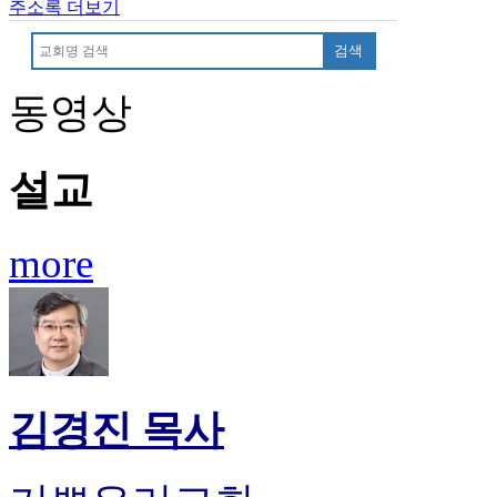
무
주소록 더보기
료
만
검색
남
어
동영상
플
시
알
설교
리
스
후
more
기
가
평
발
기
부
진
김경진 목사
약
비
아
탑-