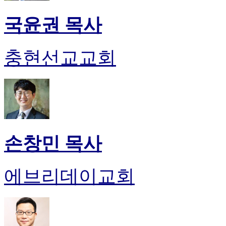
국윤권 목사
충현선교교회
손창민 목사
에브리데이교회