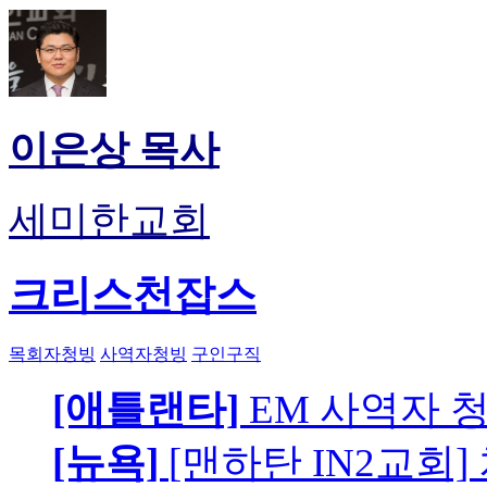
이은상 목사
세미한교회
크리스천잡스
목회자청빙
사역자청빙
구인구직
[애틀랜타]
EM 사역자 
[뉴욕]
[맨하탄 IN2교회