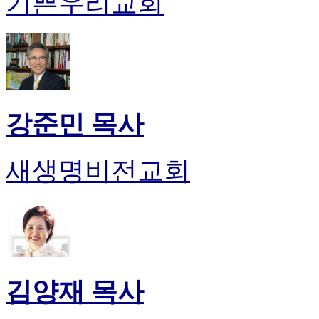
기쁜우리교회
시
알
리
스
구
입
돔
강준민 목사
클
럽
DOMCLUB
실
새생명비전교회
시
간
무
료
채
팅
돔
클
김양재 목사
럽
DOMCLUB.top