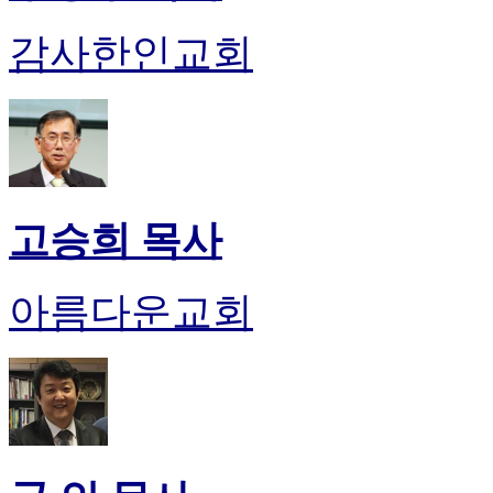
진
감사한인교회
후
기
대
출
후
기
비
아
고승희 목사
센
터
웹
아름다운교회
토
끼
미
프
진
후
기
미
프