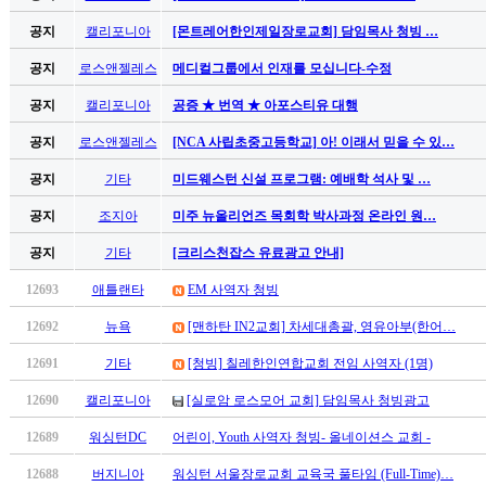
만
공지
캘리포니아
[몬트레어한인제일장로교회] 담임목사 청빙 …
남
찾
공지
로스앤젤레스
메디컬그룹에서 인재를 모십니다-수정
기
은
공지
캘리포니아
공증 ★ 번역 ★ 아포스티유 대행
꼴
공지
로스앤젤레스
[NCA 사립초중고등학교] 아! 이래서 믿을 수 있…
링
크
공지
기타
미드웨스턴 신설 프로그램: 예배학 석사 및 …
밍
키
공지
조지아
미주 뉴올리언즈 목회학 박사과정 온라인 원…
넷
공지
기타
[크리스천잡스 유료광고 안내]
주
소
12693
애틀랜타
EM 사역자 청빙
minky
합
12692
뉴욕
[맨하탄 IN2교회] 차세대총괄, 영유아부(한어…
체
12691
기타
[청빙] 칠레한인연합교회 전임 사역자 (1명)
출
장
12690
캘리포니아
[실로암 로스모어 교회] 담임목사 청빙광고
안
12689
워싱턴DC
어린이, Youth 사역자 청빙- 올네이션스 교회 -
마
러
12688
버지니아
워싱턴 서울장로교회 교육국 풀타임 (Full-Time)…