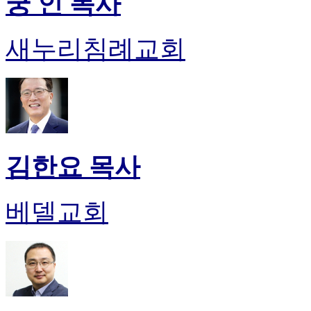
궁 인 목사
진
약
국
새누리침례교회
미
국
24
시
간
대
출
김한요 목사
베델교회