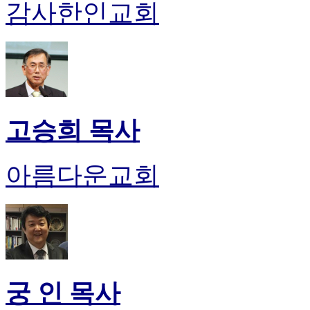
감사한인교회
후
기
대
출
후
기
비
아
고승희 목사
센
터
웹
아름다운교회
토
끼
미
프
진
후
기
미
프
궁 인 목사
진