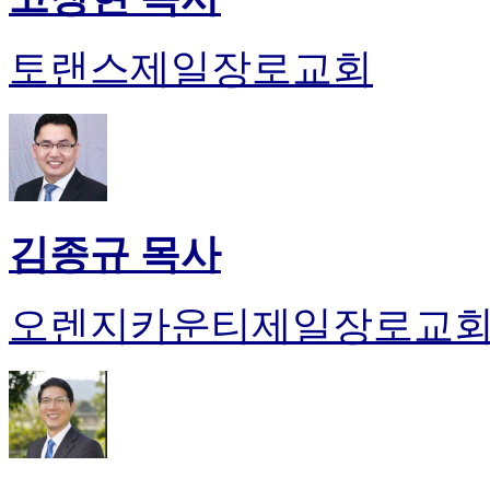
토랜스제일장로교회
김종규 목사
오렌지카운티제일장로교