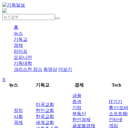
홈
뉴스
기독교
경제
라이프
오피니언
기독대학
크리스천 잡스
동영상
더보기
X
뉴스
기독교
경제
Tech
금융
증권
IT기기
미국교회
기업
통신/모
정치
한인교회
부동산
소프트웨
사회
한국교회
한인경제
인터넷
국제
세계교회
글로벌경제
게임