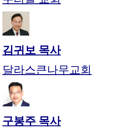
판
북
토
끼
최
신
토
김귀보 목사
렌
트
사
달라스큰나무교회
이
트
순
위
비
아
후
기
구봉주 목사
미
프
진