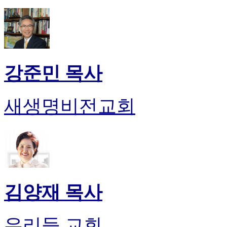
알
리
스
구
입
돔
강준민 목사
클
럽
DOMCLUB
실
새생명비전교회
시
간
무
료
채
팅
돔
클
김양재 목사
럽
DOMCLUB.top
유
우리들 교회
머