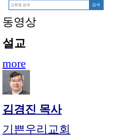
만
검색
남
어
동영상
플
시
알
설교
리
스
후
more
기
가
평
발
기
부
진
김경진 목사
약
비
아
기쁜우리교회
탑-
시