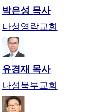
박은성 목사
나성영락교회
유경재 목사
나성북부교회