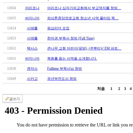
국
12656
아리조나
아리조나 십자가의교회에서 부교역자를 청빙…
주
소
12655
버지니아
와싱톤중앙장로교회 청소년 사역 풀타임 목…
야
우
12654
시애틀
워십리더 모집
즐
12653
시애틀
한어권 부목사 청빙 (Full Time)
성
비
12652
텍사스
큰나무 교회 어린이(꿈땅), (큰뿌리)// EM 파트…
아
12651
버지니아
목회를 돕는 사역을 소개합니다.
탑-
프
12650
캔자스
Fulltime 부목사님 청빙
릴
리
12649
시카고
유년부전도사 청빙
지
처음
1
2
3
4
구
입
글쓰기
발
기
부
전
치