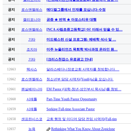
남
찾
공지
로스앤젤레스
메디컬그룹에서 인재를 모십니다-수정
기
은
공지
캘리포니아
공증 ★ 번역 ★ 아포스티유 대행
꼴
공지
로스앤젤레스
[NCA 사립초중고등학교] 아! 이래서 믿을 수 있…
링
크
공지
기타
미드웨스턴 신설 프로그램: 예배학 석사 및 …
밍
키
공지
조지아
미주 뉴올리언즈 목회학 박사과정 온라인 원…
넷
공지
기타
[크리스천잡스 유료광고 안내]
주
소
12663
텍사스
달라스베다니장로교회 사역자를 청빙합니다.…
minky
합
12662
로스앤젤레스
청소년부 담당 사역자(Youth)님을 모십니다.
체
12661
펜실베이니아
EM Pastor (대학-청년-성인부서 목사님)를 청빙…
출
장
12660
시애틀
Part-Time Youth Pastor Opportunity
안
12659
시애틀
Seeking Full-time Associate Pastor
마
러
12658
샌프란시스코
교회 행정 및 미디어 담당 전임 사역자(Full-tim
브
약
12657
뉴욕
Rethinking What You Know About Zopiclone