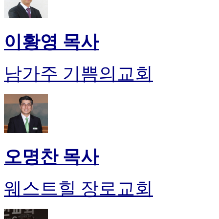
이황영 목사
남가주 기쁨의교회
오명찬 목사
웨스트힐 장로교회