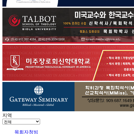
지역
목회자청빙