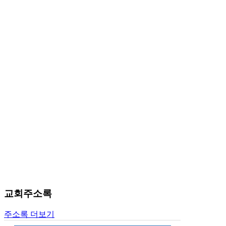
료
약
임
심
중
절
코
리
아
e
뉴
스
신
규
노
제
휴
사
이
교회주소록
트
무
주소록 더보기
료