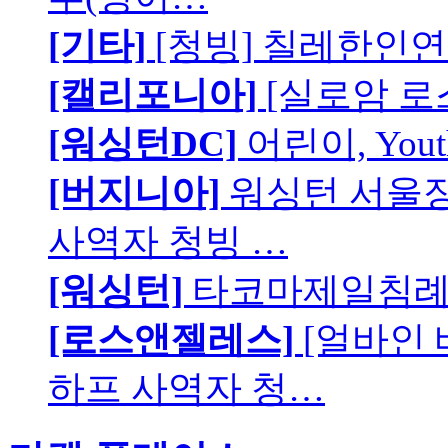
[기타]
[청빙] 칠레한인연
[캘리포니아]
[실로암 로
[워싱턴DC]
어린이, You
[버지니아]
워싱턴 서울장로
사역자 청빙 …
[워싱턴]
타코마제일침례교
[로스앤젤레스]
[얼바인
하프 사역자 청…