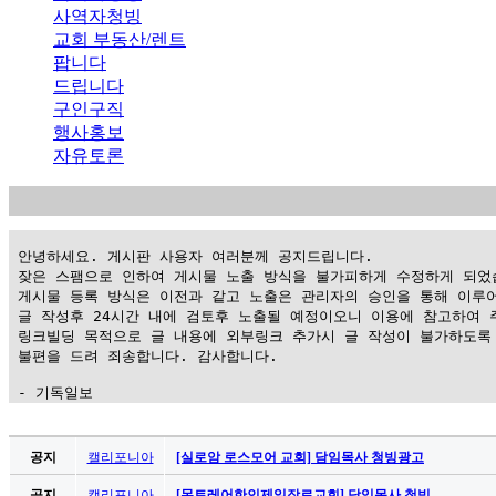
사역자청빙
교회 부동산/렌트
팝니다
드립니다
구인구직
행사홍보
자유토론
 안녕하세요. 게시판 사용자 여러분께 공지드립니다.

 잦은 스팸으로 인하여 게시물 노출 방식을 불가피하게 수정하게 되었습
 게시물 등록 방식은 이전과 같고 노출은 관리자의 승인을 통해 이루어
 글 작성후 24시간 내에 검토후 노출될 예정이오니 이용에 참고하여 주
 링크빌딩 목적으로 글 내용에 외부링크 추가시 글 작성이 불가하도록 
 불편을 드려 죄송합니다. 감사합니다.

 - 기독일보
가
평
공지
캘리포니아
[실로암 로스모어 교회] 담임목사 청빙광고
만
공지
캘리포니아
[몬트레어한인제일장로교회] 담임목사 청빙 …