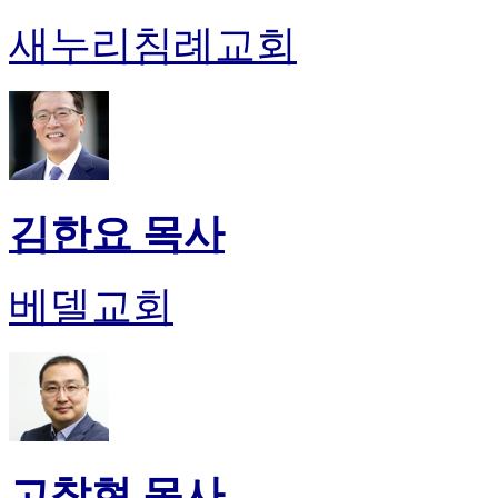
약
국
새누리침례교회
미
국
24
시
간
대
출
김한요 목사
베델교회
고창현 목사