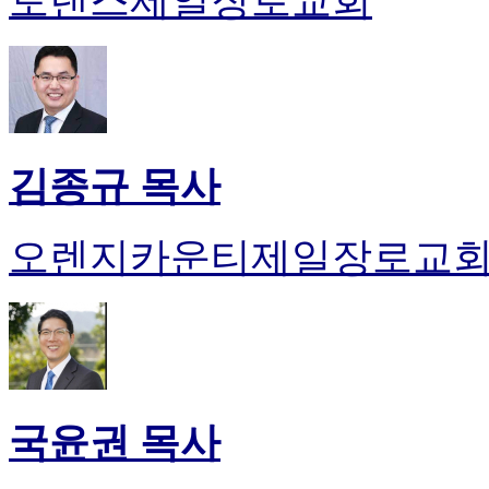
토랜스제일장로교회
약
국
미
국
24
시
간
대
김종규 목사
출
오렌지카운티제일장로교
국윤권 목사