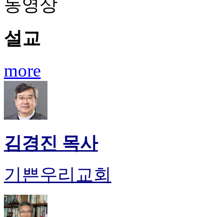
동영상
료
약
임
설교
심
중
절
코
more
리
아
e
뉴
스
신
규
김경진 목사
노
제
휴
기쁜우리교회
사
이
트
무
료