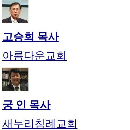
판
북
토
끼
최
고승희 목사
신
토
렌
아름다운교회
트
사
이
트
순
위
비
아
궁 인 목사
후
기
미
새누리침례교회
프
진