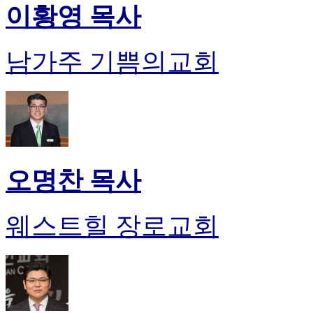
이황영 목사
남가주 기쁨의교회
오명찬 목사
웨스트힐 장로교회