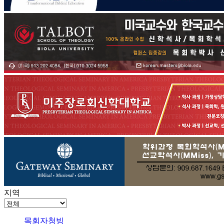
지역
목회자청빙