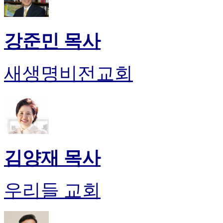
만
남
어
강준민 목사
플
시
알
새생명비전교회
리
스
후
기
가
평
발
기
김양재 목사
부
진
약
우리들 교회
비
아
탑-
시