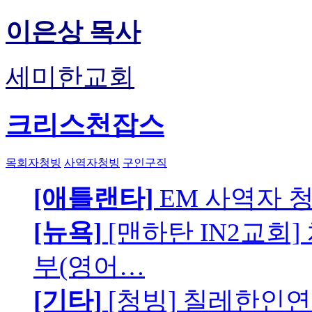
이은상 목사
세미한교회
크리스천잡스
목회자청빙
사역자청빙
구인구직
[애틀랜타]
EM 사역자 
[뉴욕]
[맨하탄 IN2교회
부(영어…
[기타]
[청빙] 칠레한인연