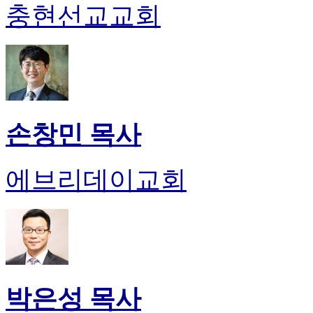
충현선교교회
손창민 목사
에브리데이교회
박은성 목사