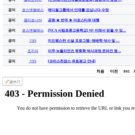
남
찾
공지
로스앤젤레스
메디컬그룹에서 인재를 모십니다-수정
기
은
공지
캘리포니아
공증 ★ 번역 ★ 아포스티유 대행
꼴
공지
로스앤젤레스
[NCA 사립초중고등학교] 아! 이래서 믿을 수 있…
링
크
공지
기타
미드웨스턴 신설 프로그램: 예배학 석사 및 …
밍
키
공지
조지아
미주 뉴올리언즈 목회학 박사과정 온라인 원…
넷
공지
기타
[크리스천잡스 유료광고 안내]
주
소
처음
이전
841
minky
합
글쓰기
체
출
장
안
마
러
브
약