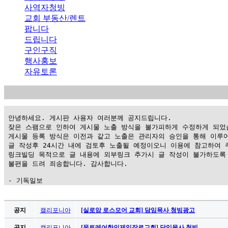
사역자청빙
교회 부동산/렌트
팝니다
드립니다
구인구직
행사홍보
자유토론
 안녕하세요. 게시판 사용자 여러분께 공지드립니다.

 잦은 스팸으로 인하여 게시물 노출 방식을 불가피하게 수정하게 되었습
 게시물 등록 방식은 이전과 같고 노출은 관리자의 승인을 통해 이루어
 글 작성후 24시간 내에 검토후 노출될 예정이오니 이용에 참고하여 주
 링크빌딩 목적으로 글 내용에 외부링크 추가시 글 작성이 불가하도록 
 불편을 드려 죄송합니다. 감사합니다.

 - 기독일보
가
평
공지
캘리포니아
[실로암 로스모어 교회] 담임목사 청빙광고
만
공지
캘리포니아
[몬트레어한인제일장로교회] 담임목사 청빙 …