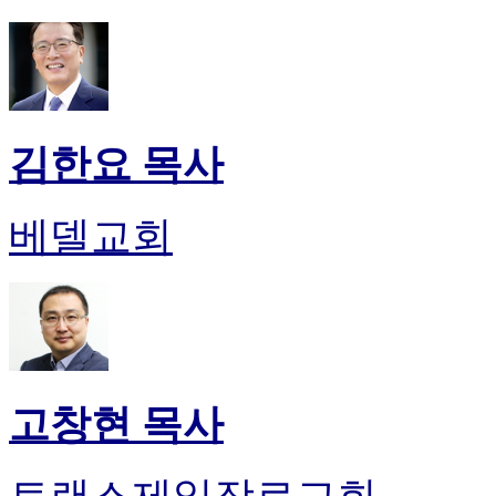
후
기
대
출
후
기
김한요 목사
비
아
센
터
베델교회
웹
토
끼
미
프
진
후
기
고창현 목사
미
프
진