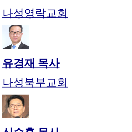
나성영락교회
유경재 목사
나성북부교회