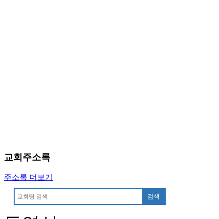
국
주
소
야
우
즐
성
비
아
탑-
프
릴
리
지
구
교회주소록
입
발
주소록 더보기
기
부
검색
전
치