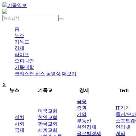
홈
뉴스
기독교
경제
라이프
오피니언
기독대학
크리스천 잡스
동영상
더보기
X
뉴스
기독교
경제
Tech
금융
증권
IT기기
미국교회
기업
통신/모
정치
한인교회
부동산
소프트웨
사회
한국교회
한인경제
인터넷
국제
세계교회
글로벌경제
게임