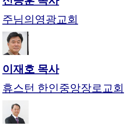
신승훈 목사
주님의영광교회
이재호 목사
휴스턴 한인중앙장로교회