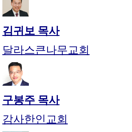
알
리
스
구
김귀보 목사
입
돔
클
럽
달라스큰나무교회
DOMCLUB
실
시
간
무
료
채
팅
구봉주 목사
돔
클
럽
감사한인교회
DOMCLUB.top
유
머