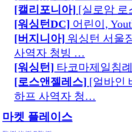
[캘리포니아]
[실로암 로
[워싱턴DC]
어린이, You
[버지니아]
워싱턴 서울장로
사역자 청빙 …
[워싱턴]
타코마제일침례교
[로스앤젤레스]
[얼바인
하프 사역자 청…
마켓 플레이스