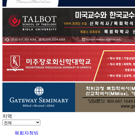
지역
목회자청빙