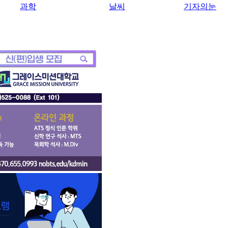
과학
날씨
기자의눈