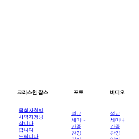
크리스천 잡스
포토
비디오
목회자청빙
설교
설교
사역자청빙
세미나
세미나
삽니다
간증
간증
팝니다
찬양
찬양
드립니다