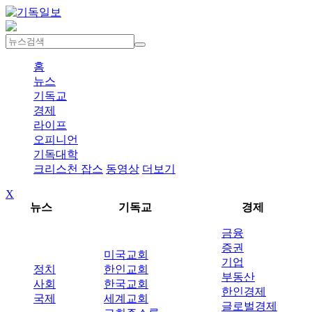
홈
뉴스
기독교
경제
라이프
오피니언
기독대학
크리스천 잡스
동영상
더보기
X
뉴스
기독교
경제
금융
증권
미국교회
기업
정치
한인교회
부동산
사회
한국교회
한인경제
국제
세계교회
글로벌경제