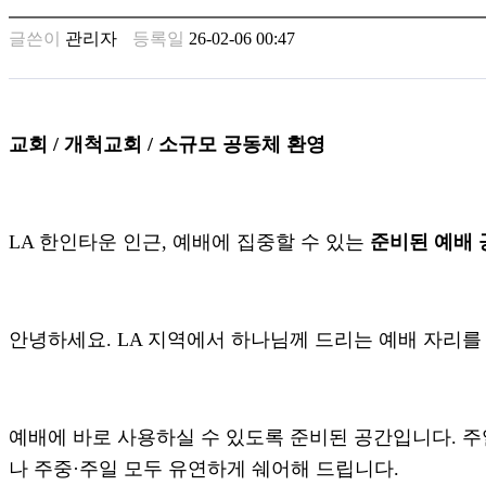
남
찾
글쓴이
관리자
등록일
26-02-06 00:47
기
은
꼴
링
크
교회 / 개척교회 / 소규모 공동체 환영
밍
키
넷
주
LA 한인타운 인근, 예배에 집중할 수 있는
준비된 예배 
소
minky
합
체
안녕하세요. LA 지역에서 하나님께 드리는 예배 자리를
출
장
안
마
러
예배에 바로 사용하실 수 있도록 준비된 공간입니다. 주일
브
나 주중·주일 모두 유연하게 쉐어해 드립니다.
약