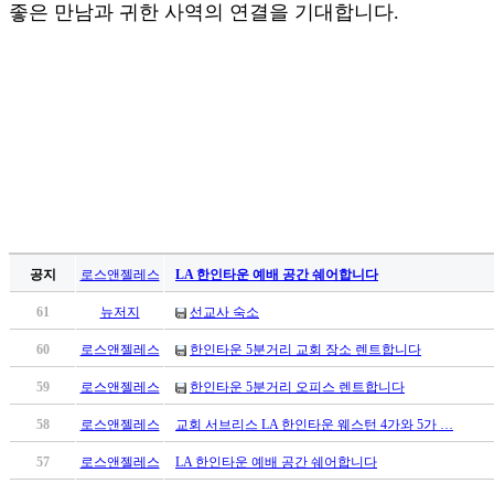
좋은 만남과 귀한 사역의 연결을 기대합니다.
만
남
어
플
시
알
리
스
후
기
가
평
공지
로스앤젤레스
LA 한인타운 예배 공간 쉐어합니다
발
61
뉴저지
선교사 숙소
기
부
60
로스앤젤레스
한인타운 5분거리 교회 장소 렌트합니다
진
약
59
로스앤젤레스
한인타운 5분거리 오피스 렌트합니다
비
58
로스앤젤레스
교회 서브리스 LA 한인타운 웨스턴 4가와 5가 …
아
탑-
57
로스앤젤레스
LA 한인타운 예배 공간 쉐어합니다
시