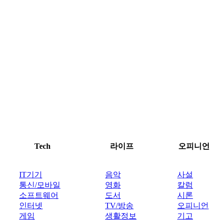
Tech
라이프
오피니언
IT기기
음악
사설
통신/모바일
영화
칼럼
소프트웨어
도서
시론
인터넷
TV/방송
오피니언
게임
생활정보
기고