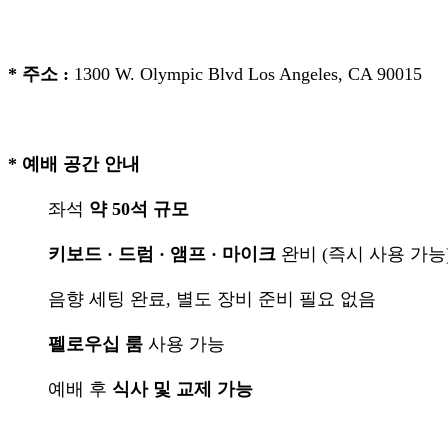
국
주
소
* 주소 :
1300 W. Olympic Blvd Los Angeles, CA 90015
야
우
즐
성
비
* 예배 공간 안내
아
탑-
좌석
약 50석 규모
프
릴
키보드 · 드럼 · 앰프 · 마이크
완비 (즉시 사용 가능
리
지
음향 세팅 완료, 별도 장비 준비 필요 없음
구
입
펠로우십 룸
사용 가능
발
기
예배 후
식사 및 교제 가능
부
전
치