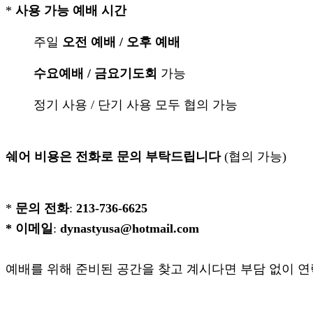
료
*
사용 가능 예배 시간
약
임
주일
오전 예배 / 오후 예배
심
중
수요예배 / 금요기도회
가능
절
코
정기 사용 / 단기 사용 모두 협의 가능
리
아
e
뉴
쉐어 비용은
전화로 문의 부탁드립니다
(협의 가능)
스
신
규
노
*
문의
전화
:
213-736-6625
제
* 이메일
:
dynastyusa@hotmail.com
휴
사
이
예배를 위해 준비된 공간을 찾고 계시다면 부담 없이 연
트
무
료