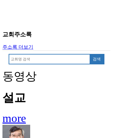
료
약
임
심
중
교회주소록
절
코
리
주소록 더보기
아
검색
e
뉴
스
동영상
신
규
노
설교
제
휴
사
more
이
트
무
료