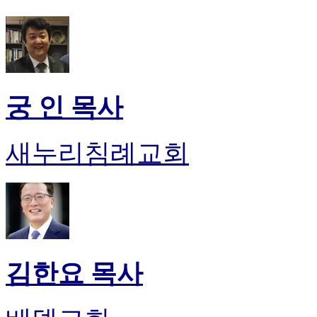
후
기
대
출
후
기
비
궁 인 목사
아
센
터
새누리침례교회
웹
토
끼
미
프
진
후
기
김한요 목사
미
프
진