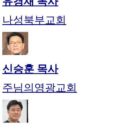
유경재 목사
나성북부교회
신승훈 목사
주님의영광교회