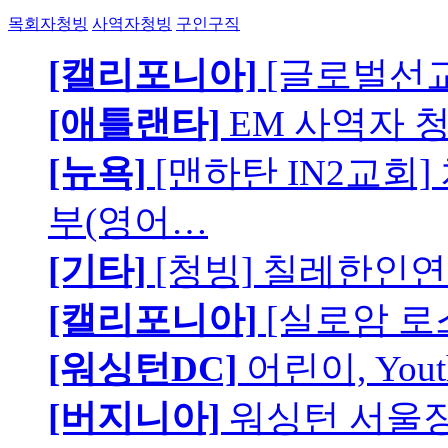
목회자청빙
사역자청빙
구인구직
[캘리포니아]
[글로벌선교
[애틀랜타]
EM 사역자 
[뉴욕]
[맨하탄 IN2교회
부(영어…
[기타]
[청빙] 칠레한인연
[캘리포니아]
[실로암 로
[워싱턴DC]
어린이, You
[버지니아]
워싱턴 서울장로