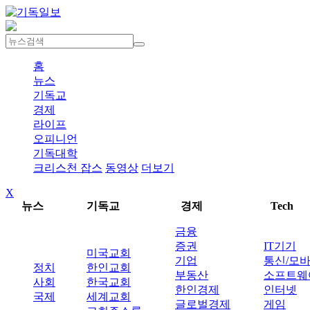
홈
뉴스
기독교
경제
라이프
오피니언
기독대학
크리스천 잡스
동영상
더보기
X
뉴스
기독교
경제
Tech
금융
증권
IT기기
미국교회
기업
통신/모
정치
한인교회
부동산
소프트웨
사회
한국교회
한인경제
인터넷
국제
세계교회
글로벌경제
게임