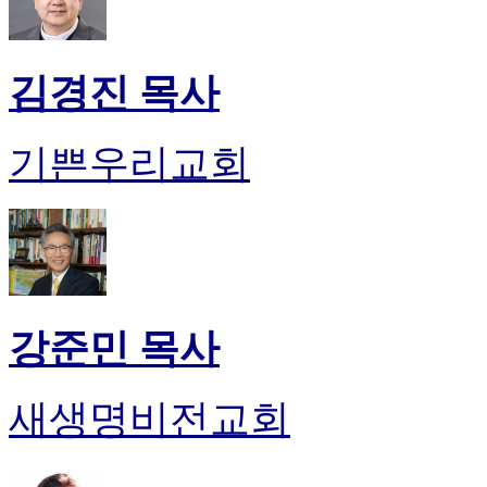
만
남
어
김경진 목사
플
시
알
기쁜우리교회
리
스
후
기
가
평
발
기
강준민 목사
부
진
약
새생명비전교회
비
아
탑-
시