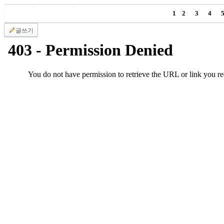
국
1
2
3
4
주
소
글쓰기
야
우
즐
성
비
아
탑-
프
릴
리
지
구
입
발
기
부
전
치