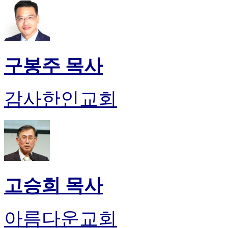
판
북
토
끼
최
구봉주 목사
신
토
렌
감사한인교회
트
사
이
트
순
위
비
아
고승희 목사
후
기
미
프
아름다운교회
진