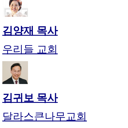
알
리
스
구
입
김양재 목사
돔
클
럽
우리들 교회
DOMCLUB
실
시
간
무
료
채
팅
김귀보 목사
돔
클
럽
달라스큰나무교회
DOMCLUB.top
유
머