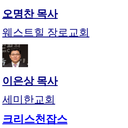
오명찬 목사
웨스트힐 장로교회
이은상 목사
세미한교회
크리스천잡스