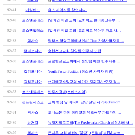
남
찾
92441
메릴랜드
유스 사역자를 찾습니다.
기
은
92440
로스앤젤레스
[얼바인 베델 교회] 교회학교 한어중고등부 …
꼴
92439
로스앤젤레스
[얼바인 베델 교회] 교회학교 유아부 파트 사…
링
크
92438
텍사스
달라스 영락교회에서 Half-Time 찬양사역자를 …
밍
키
92437
캘리포니아
충현선교교회 찬양팀 연주자 모집
넷
92436
로스앤젤레스
글로벌선교교회에서 찬양팀 메인 반주자를 …
주
소
92435
캘리포니아
Youth Pastor Position (청소년 사역자 청빙)
minky
합
92434
캘리포니아
샌디에고소망교회 성가대 지휘자/반주자 청…
체
92433
로스앤젤레스
반주자청빙(토렌스지역)
출
장
92432
샌프란시스코
교회 행정 및 미디어 담당 전임 사역자(Full-tim
안
92431
텍사스
코너스톤 한인 침례교회 유초등부 파트타임 …
마
러
92430
뉴저지
뉴저지장로교회(The Presbyterian Church of N.J.)에서…
브
약
92429
텍사스
큰나무 교회 어린이(꿈땅), (큰뿌리) // EM 파트…