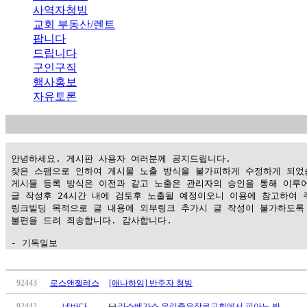
사역자청빙
교회 부동산/렌트
팝니다
드립니다
구인구직
행사홍보
자유토론
 안녕하세요. 게시판 사용자 여러분께 공지드립니다.

 잦은 스팸으로 인하여 게시물 노출 방식을 불가피하게 수정하게 되었습
 게시물 등록 방식은 이전과 같고 노출은 관리자의 승인을 통해 이루어
 글 작성후 24시간 내에 검토후 노출될 예정이오니 이용에 참고하여 주
 링크빌딩 목적으로 글 내용에 외부링크 추가시 글 작성이 불가하도록 
 불편을 드려 죄송합니다. 감사합니다.

 - 기독일보
가
평
92443
로스앤젤레스
[애나하임] 반주자 청빙
만
92442
네바다
라스베가스 우리좋은장로교회에서 피아노 반…