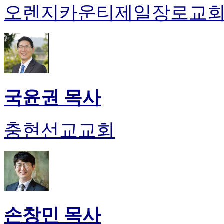
오렌지카운티제일장로교
국윤권 목사
충현선교교회
손창민 목사