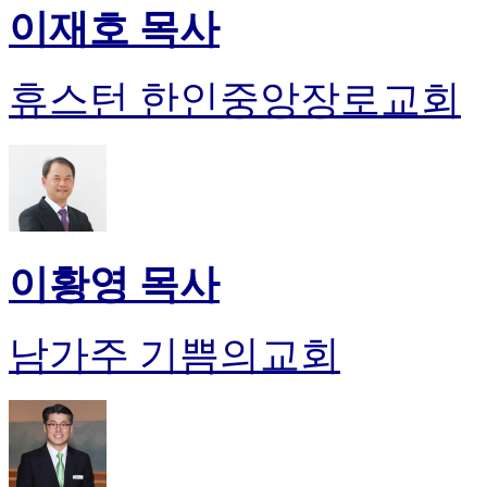
이재호 목사
휴스턴 한인중앙장로교회
이황영 목사
남가주 기쁨의교회