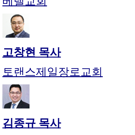
베델교회
약
국
미
국
24
시
간
대
고창현 목사
출
토랜스제일장로교회
김종규 목사