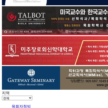
지역
목회자청빙