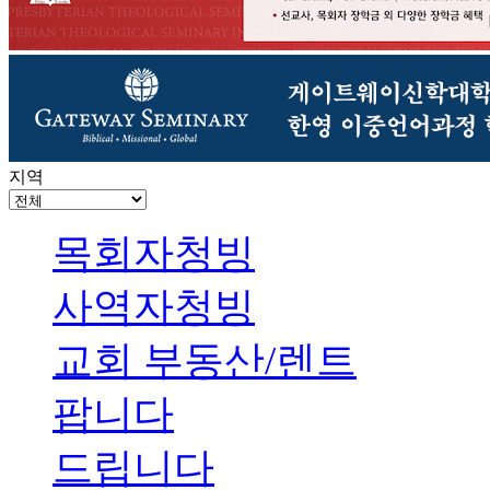
지역
목회자청빙
사역자청빙
교회 부동산/렌트
팝니다
드립니다