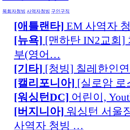
목회자청빙
사역자청빙
구인구직
[애틀랜타]
EM 사역자 
[뉴욕]
[맨하탄 IN2교회
부(영어…
[기타]
[청빙] 칠레한인연
[캘리포니아]
[실로암 로
[워싱턴DC]
어린이, You
[버지니아]
워싱턴 서울장로
사역자 청빙 …