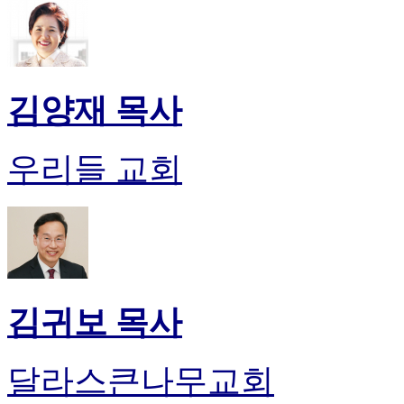
알
리
스
구
입
김양재 목사
돔
클
럽
우리들 교회
DOMCLUB
실
시
간
무
료
채
팅
돔
김귀보 목사
클
럽
DOMCLUB.top
달라스큰나무교회
유
머