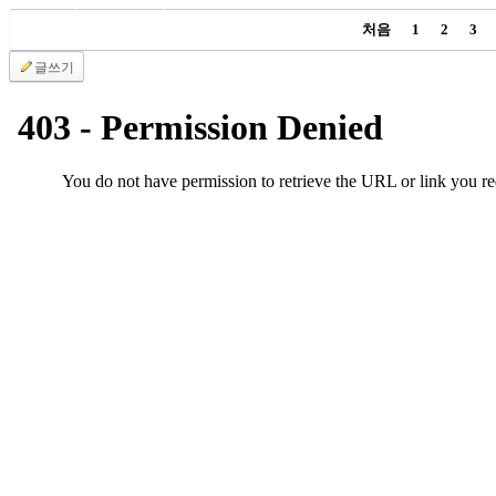
국
처음
1
2
3
주
소
글쓰기
야
우
즐
성
비
아
탑-
프
릴
리
지
구
입
발
기
부
전
치