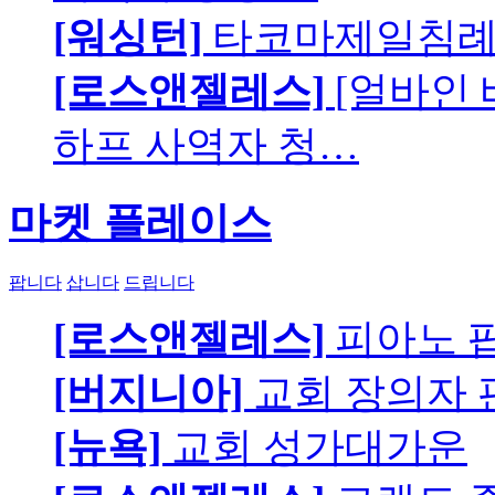
[워싱턴]
타코마제일침례교
[로스앤젤레스]
[얼바인
하프 사역자 청…
마켓 플레이스
팝니다
삽니다
드립니다
[로스앤젤레스]
피아노 팝니
[버지니아]
교회 장의자 
[뉴욕]
교회 성가대가운