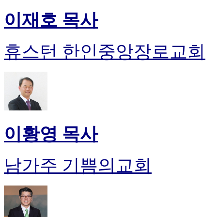
이재호 목사
휴스턴 한인중앙장로교회
이황영 목사
남가주 기쁨의교회