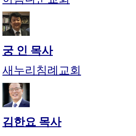
후
기
대
출
후
기
비
궁 인 목사
아
센
터
새누리침례교회
웹
토
끼
미
프
진
후
기
미
김한요 목사
프
진