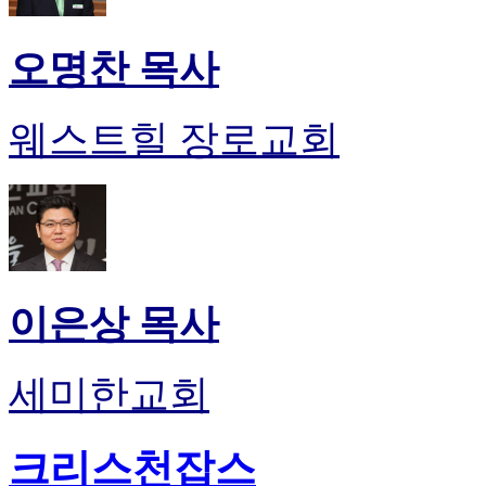
오명찬 목사
웨스트힐 장로교회
이은상 목사
세미한교회
크리스천잡스