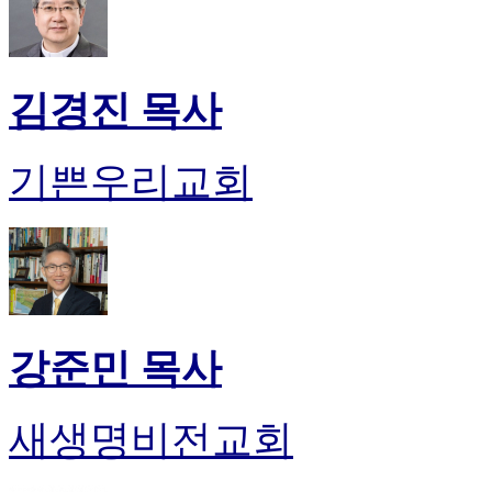
만
남
어
플
김경진 목사
시
알
리
기쁜우리교회
스
후
기
가
평
발
기
부
강준민 목사
진
약
비
새생명비전교회
아
탑-
시