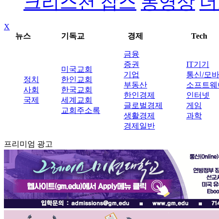
크리스천 잡스
동영상
더
X
뉴스
기독교
경제
Tech
금융
증권
IT기기
미국교회
기업
통신/모
정치
한인교회
부동산
소프트웨
사회
한국교회
한인경제
인터넷
국제
세계교회
글로벌경제
게임
교회주소록
생활경제
과학
경제일반
프리미엄 광고