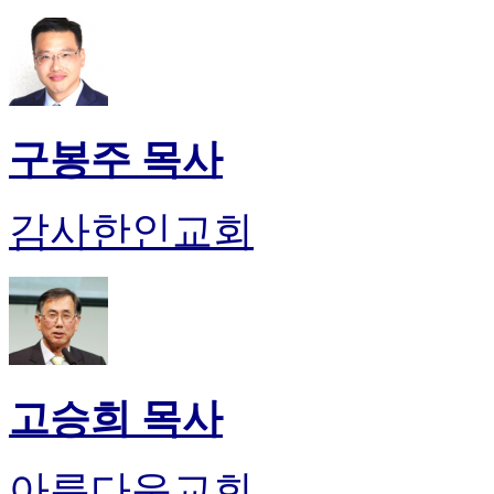
판
북
토
끼
최
신
구봉주 목사
토
렌
트
감사한인교회
사
이
트
순
위
비
아
후
고승희 목사
기
미
프
아름다운교회
진