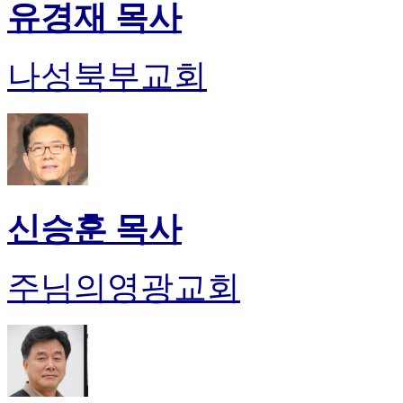
유경재 목사
나성북부교회
신승훈 목사
주님의영광교회