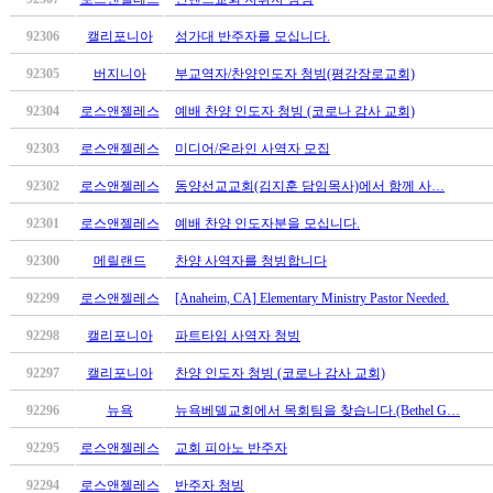
남
찾
92306
캘리포니아
성가대 반주자를 모십니다.
기
은
92305
버지니아
부교역자/찬양인도자 청빙(평강장로교회)
꼴
92304
로스앤젤레스
예배 찬양 인도자 청빙 (코로나 감사 교회)
링
크
92303
로스앤젤레스
미디어/온라인 사역자 모집
밍
키
92302
로스앤젤레스
동양선교교회(김지훈 담임목사)에서 함께 사…
넷
92301
로스앤젤레스
예배 찬양 인도자분을 모십니다.
주
소
92300
메릴랜드
찬양 사역자를 청빙합니다
minky
합
92299
로스앤젤레스
[Anaheim, CA] Elementary Ministry Pastor Needed.
체
92298
캘리포니아
파트타임 사역자 청빙
출
장
92297
캘리포니아
찬양 인도자 청빙 (코로나 감사 교회)
안
92296
뉴욕
뉴욕베델교회에서 목회팀을 찾습니다.(Bethel G…
마
러
92295
로스앤젤레스
교회 피아노 반주자
브
약
92294
로스앤젤레스
반주자 청빙