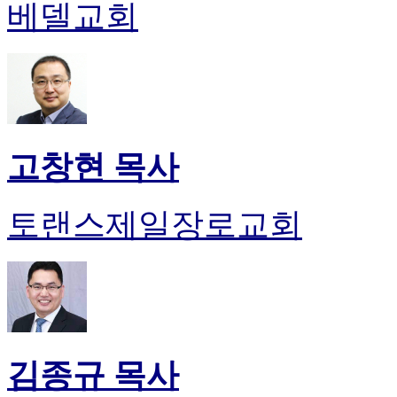
약
베델교회
국
미
국
24
시
간
대
출
고창현 목사
토랜스제일장로교회
김종규 목사