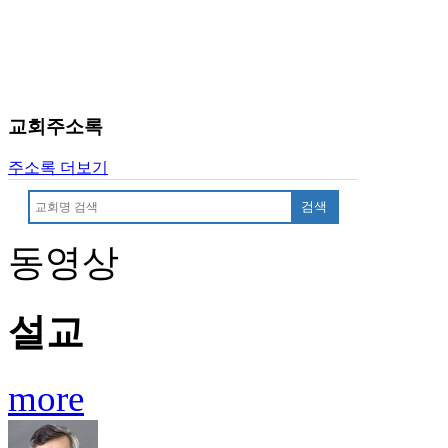
료
약
임
심
중
절
교회주소록
코
리
주소록 더보기
아
e
검색
뉴
스
동영상
신
규
노
제
설교
휴
사
이
more
트
무
료