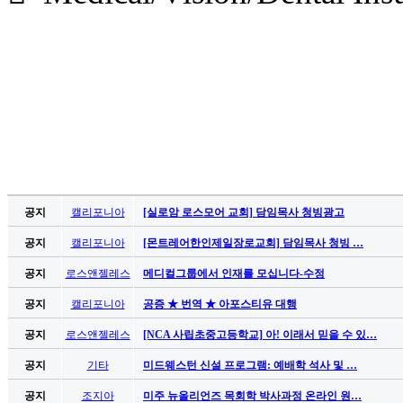
공지
캘리포니아
[실로암 로스모어 교회] 담임목사 청빙광고
공지
캘리포니아
[몬트레어한인제일장로교회] 담임목사 청빙 …
공지
로스앤젤레스
메디컬그룹에서 인재를 모십니다-수정
공지
캘리포니아
공증 ★ 번역 ★ 아포스티유 대행
공지
로스앤젤레스
[NCA 사립초중고등학교] 아! 이래서 믿을 수 있…
공지
기타
미드웨스턴 신설 프로그램: 예배학 석사 및 …
공지
조지아
미주 뉴올리언즈 목회학 박사과정 온라인 원…