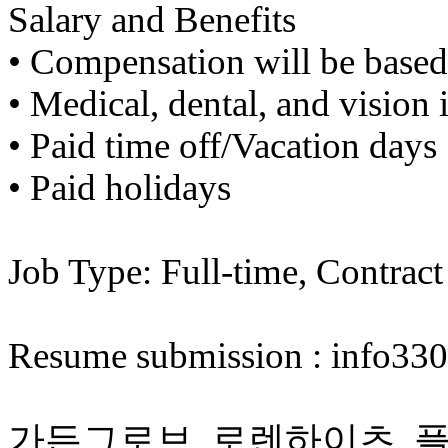
약
Salary and Benefits
국
미
•​ ​Compensation will be base
국
24
•​ ​Medical, dental, and vision
시
간
•​ ​Paid time off/Vacation days
대
출
•​ ​Paid holidays
Job Type: Full-time, Contract
Resume submission : info
가든그로브, 로렌하이츠, 