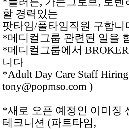
*플러튼, 가든그로브, 로
만
할 경력있는
남
어
팟타임/풀타임직원 구합니
플
시
*메디컬그룹 관련된 일을 
알
리
*메디컬그룹에서 BROKER
스
후
니다
기
가
*Adult Day Care Staff Hirin
평
발
tony@popmso.com )
기
부
진
약
*새로 오픈 예정인 이미징 센
비
아
테크니션 (파트타임,
탑-
시