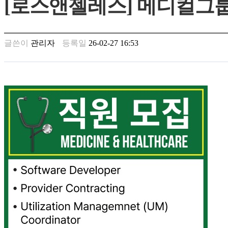
[로스앤젤레스] 메디컬그
남
찾
기
은
글쓴이
관리자
등록일
26-02-27 16:53
꼴
링
크
밍
키
넷
주
소
minky
합
체
출
장
안
마
러
브
약