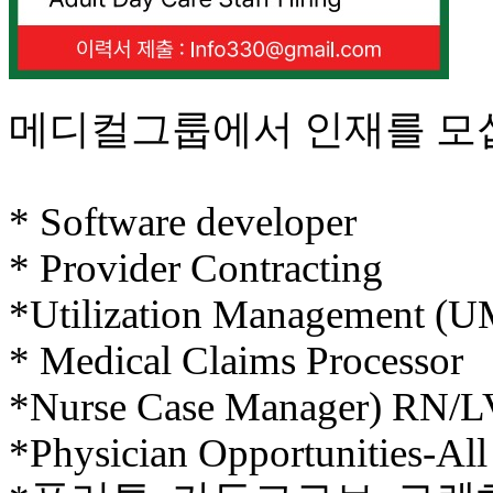
료
약
임
심
중
메디컬그룹에서 인재를 모
절
코
리
아
* Software developer
e
뉴
* Provider Contracting
스
신
*Utilization Management (U
규
노
* Medical Claims Processor
제
휴
*Nurse Case Manager) RN/
사
이
*Physician Opportunities-All 
트
무
료