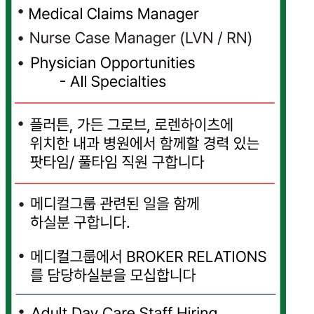
국
주
소
야
우
즐
성
비
아
탑-
프
릴
리
지
구
입
발
기
부
전
치