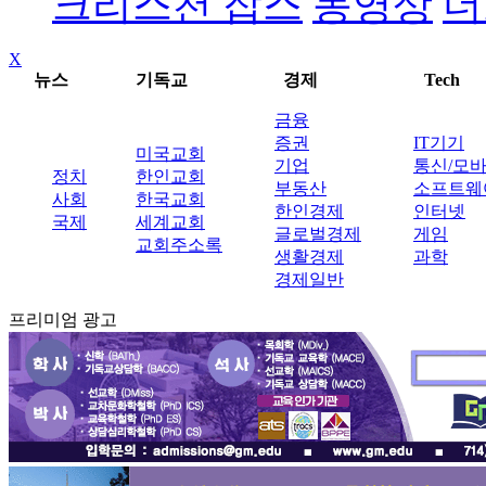
크리스천 잡스
동영상
더
X
뉴스
기독교
경제
Tech
금융
증권
IT기기
미국교회
기업
통신/모
정치
한인교회
부동산
소프트웨
사회
한국교회
한인경제
인터넷
국제
세계교회
글로벌경제
게임
교회주소록
생활경제
과학
경제일반
프리미엄 광고