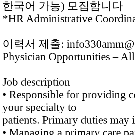
한국어 가능) 모집합니다
알
리
*HR Administrative Coor
스
구
입
돔
이력서 제출: info330amm@g
클
럽
Physician Opportunities – All
DOMCLUB
실
시
간
무
Job description
료
채
•​ ​Responsible for providing
팅
돔
your specialty to
클
럽
patients. Primary duties may i
DOMCLUB.top
유
•​ ​Managing a primary care pa
머