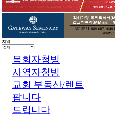
지역
목회자청빙
사역자청빙
교회 부동산/렌트
팝니다
드립니다