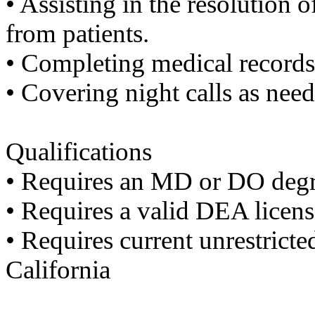
•​ ​Assisting in the resolution
후
기
from patients.
대
출
•​ ​Completing medical recor
후
기
•​ ​Covering night calls as nee
비
아
센
터
Qualifications
웹
토
•​ ​Requires an MD or DO deg
끼
미
•​ ​Requires a valid DEA licen
프
진
•​ ​Requires current unrestrict
후
기
California
미
프
진