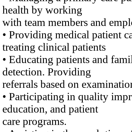
판
health by working
북
토
with team members and employ
끼
최
•​ ​Providing medical patient 
신
토
treating clinical patients
렌
트
•​ ​Educating patients and fam
사
이
detection. Providing
트
순
referrals based on examinatio
위
비
•​ ​Participating in quality 
아
후
education, and patient
기
미
care programs.
프
진