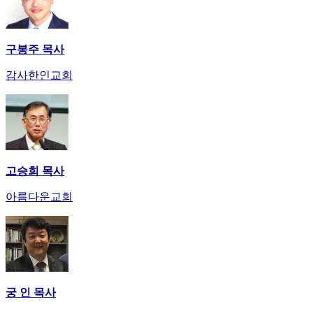
사
이
트
구봉주 목사
무
료
감사한인교회
만
남
어
플
시
알
고승희 목사
리
스
아름다운교회
후
기
가
평
발
기
부
궁 인 목사
진