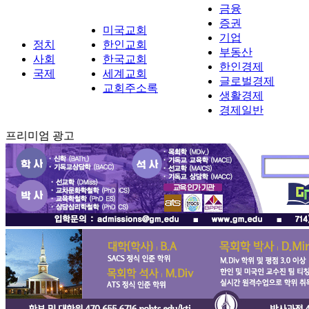
금융
증권
미국교회
기업
정치
한인교회
부동산
사회
한국교회
한인경제
국제
세계교회
글로벌경제
교회주소록
생활경제
경제일반
프리미엄 광고