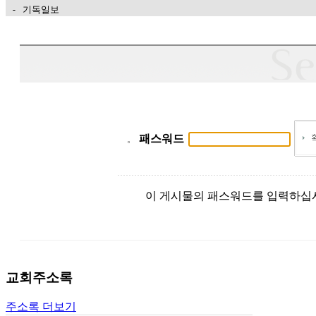
 - 기독일보
가
평
만
남
찾
기
은
꼴
패스워드
링
크
밍
키
이 게시물의 패스워드를 입력하십
넷
주
소
minky
합
교회주소록
체
출
주소록 더보기
장