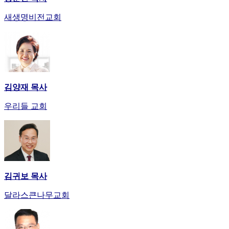
발
기
새생명비전교회
부
전
치
료
약
임
김양재 목사
심
중
우리들 교회
절
코
리
아
e
뉴
스
김귀보 목사
신
달라스큰나무교회
규
노
제
휴