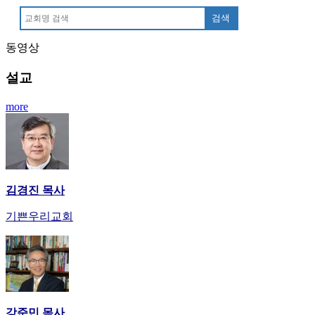
안
검색
마
러
동영상
브
약
설교
국
주
more
소
야
우
즐
성
비
김경진 목사
아
기쁜우리교회
탑-
프
릴
리
지
구
입
강준민 목사