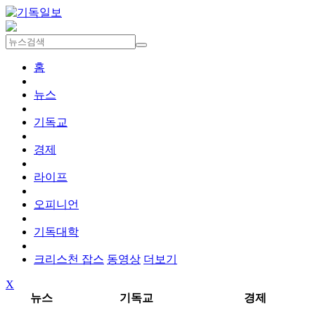
홈
뉴스
기독교
경제
라이프
오피니언
기독대학
크리스천 잡스
동영상
더보기
X
뉴스
기독교
경제