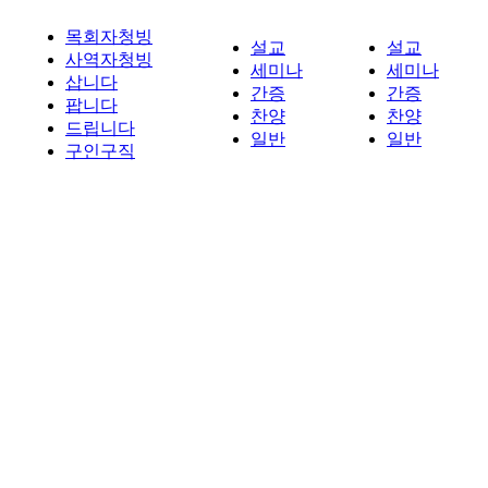
목회자청빙
설교
설교
사역자청빙
세미나
세미나
삽니다
간증
간증
팝니다
찬양
찬양
드립니다
일반
일반
구인구직