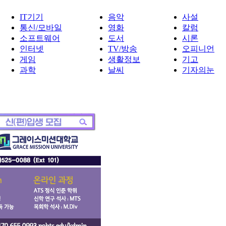
IT기기
음악
사설
통신/모바일
영화
칼럼
소프트웨어
도서
시론
인터넷
TV/방송
오피니언
게임
생활정보
기고
과학
날씨
기자의눈