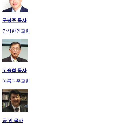
사
이
트
구봉주 목사
무
료
감사한인교회
만
남
어
플
시
알
고승희 목사
리
스
아름다운교회
후
기
가
평
발
기
부
궁 인 목사
진