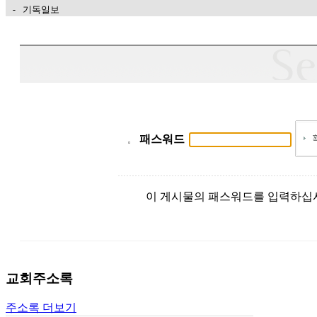
 - 기독일보
가
평
만
남
찾
기
은
꼴
패스워드
링
크
밍
키
이 게시물의 패스워드를 입력하십
넷
주
소
minky
합
교회주소록
체
출
주소록 더보기
장