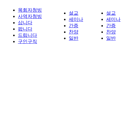
목회자청빙
설교
설교
사역자청빙
세미나
세미나
삽니다
간증
간증
팝니다
찬양
찬양
드립니다
일반
일반
구인구직