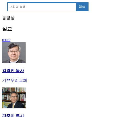
안
검색
마
러
동영상
브
약
설교
국
주
more
소
야
우
즐
성
비
김경진 목사
아
기쁜우리교회
탑-
프
릴
리
지
구
입
강준민 목사