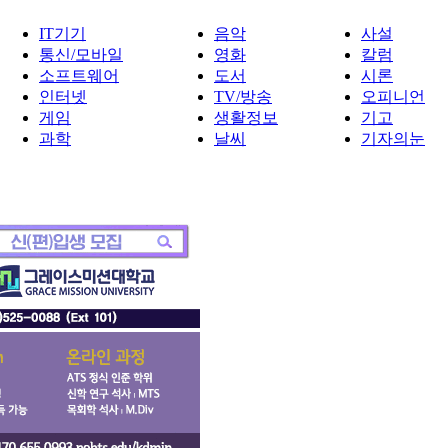
IT기기
음악
사설
통신/모바일
영화
칼럼
소프트웨어
도서
시론
인터넷
TV/방송
오피니언
게임
생활정보
기고
과학
날씨
기자의눈