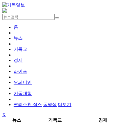
홈
뉴스
기독교
경제
라이프
오피니언
기독대학
크리스천 잡스
동영상
더보기
X
뉴스
기독교
경제