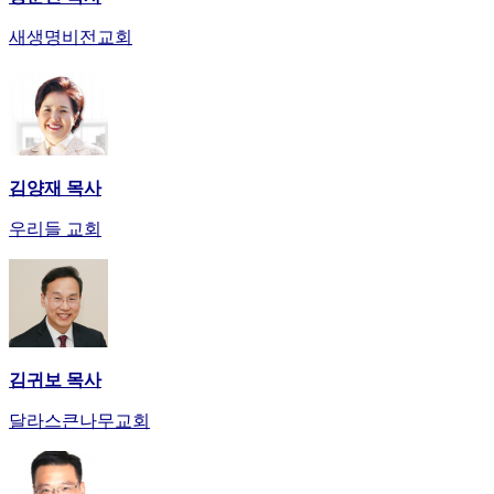
발
기
새생명비전교회
부
전
치
료
약
임
김양재 목사
심
중
우리들 교회
절
코
리
아
e
뉴
스
김귀보 목사
신
달라스큰나무교회
규
노
제
휴