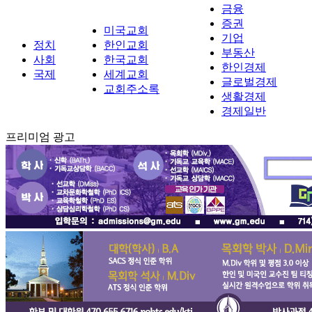
금융
증권
미국교회
기업
정치
한인교회
부동산
사회
한국교회
한인경제
국제
세계교회
글로벌경제
교회주소록
생활경제
경제일반
프리미엄 광고