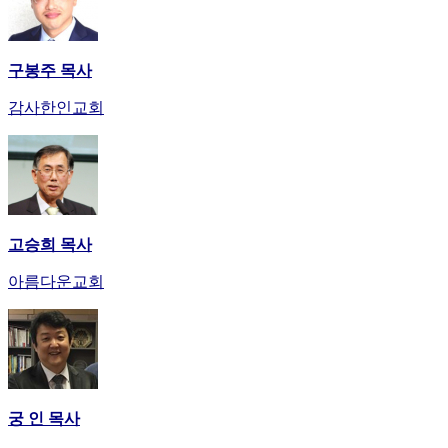
사
이
트
구봉주 목사
무
료
감사한인교회
만
남
어
플
시
알
고승희 목사
리
스
아름다운교회
후
기
가
평
발
기
부
궁 인 목사
진