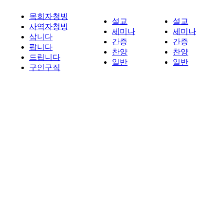
목회자청빙
설교
설교
사역자청빙
세미나
세미나
삽니다
간증
간증
팝니다
찬양
찬양
드립니다
일반
일반
구인구직