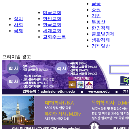
금융
증권
미국교회
기업
정치
한인교회
부동산
사회
한국교회
한인경제
국제
세계교회
글로벌경제
교회주소록
생활경제
경제일반
프리미엄 광고