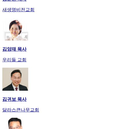
발
기
새생명비전교회
부
전
치
료
약
임
김양재 목사
심
중
우리들 교회
절
코
리
아
e
뉴
스
김귀보 목사
신
달라스큰나무교회
규
노
제
휴