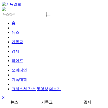
홈
뉴스
기독교
경제
라이프
오피니언
기독대학
크리스천 잡스
동영상
더보기
X
뉴스
기독교
경제