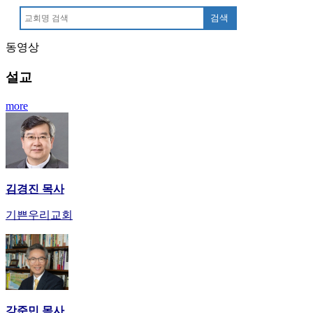
안
검색
마
러
동영상
브
약
설교
국
주
more
소
야
우
즐
성
비
김경진 목사
아
기쁜우리교회
탑-
프
릴
리
지
구
입
강준민 목사