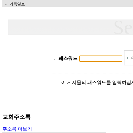
 - 기독일보
가
평
만
남
찾
기
은
꼴
패스워드
링
크
밍
키
이 게시물의 패스워드를 입력하십
넷
주
소
minky
합
교회주소록
체
출
주소록 더보기
장