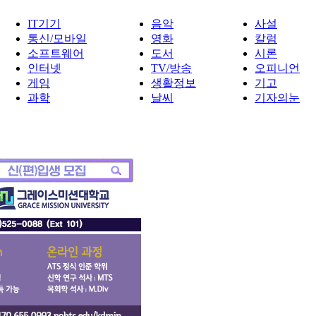
IT기기
음악
사설
통신/모바일
영화
칼럼
소프트웨어
도서
시론
인터넷
TV/방송
오피니언
게임
생활정보
기고
과학
날씨
기자의눈