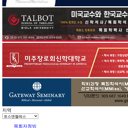
지역
목회자청빙