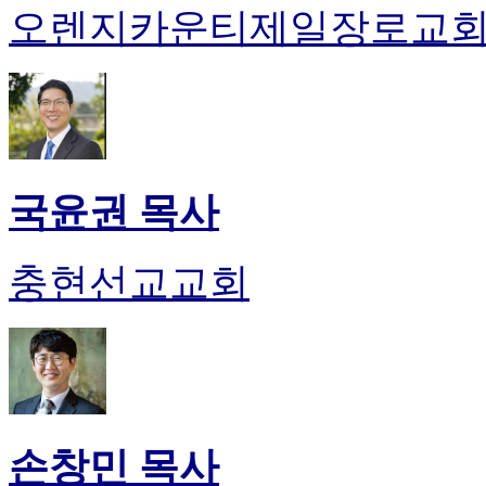
오렌지카운티제일장로교
국윤권 목사
충현선교교회
손창민 목사