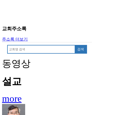
료
약
임
심
중
교회주소록
절
코
리
주소록 더보기
아
검색
e
뉴
스
동영상
신
규
노
설교
제
휴
사
more
이
트
무
료