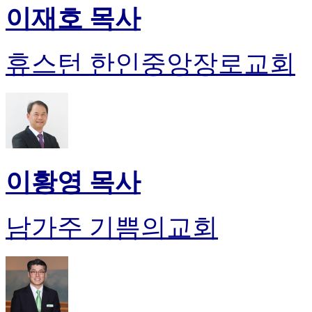
이재호 목사
휴스턴 한인중앙장로교회
이황영 목사
남가주 기쁨의교회