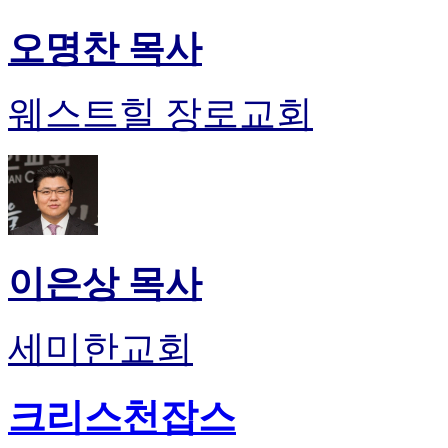
오명찬 목사
웨스트힐 장로교회
이은상 목사
세미한교회
크리스천잡스