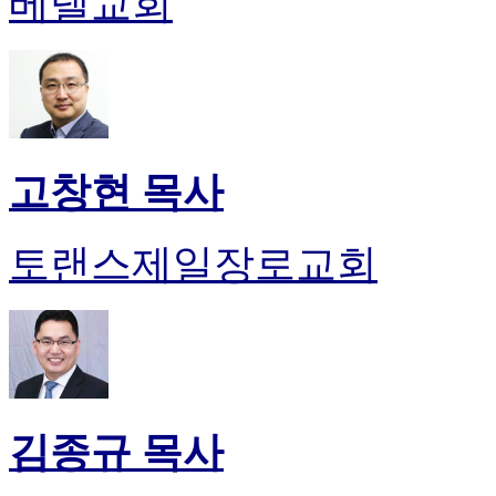
베델교회
약
국
미
국
24
시
간
대
고창현 목사
출
토랜스제일장로교회
김종규 목사