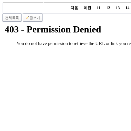
국
처음
이전
11
12
13
14
주
소
전체목록
글쓰기
야
우
즐
성
비
아
탑-
프
릴
리
지
구
입
발
기
부
전
치