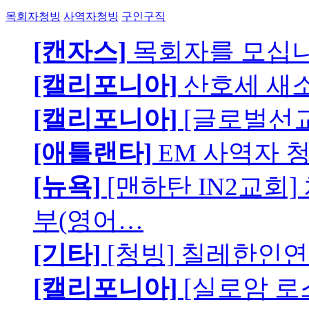
목회자청빙
사역자청빙
구인구직
[캔자스]
목회자를 모십니
[캘리포니아]
산호세 새
[캘리포니아]
[글로벌선교
[애틀랜타]
EM 사역자 
[뉴욕]
[맨하탄 IN2교회
부(영어…
[기타]
[청빙] 칠레한인연
[캘리포니아]
[실로암 로