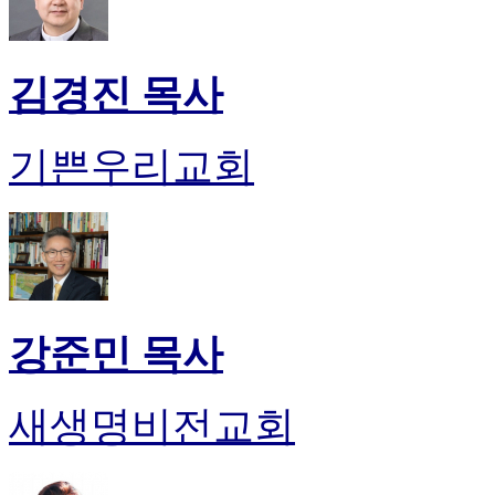
만
남
어
김경진 목사
플
시
알
기쁜우리교회
리
스
후
기
가
평
발
기
강준민 목사
부
진
약
새생명비전교회
비
아
탑-
시