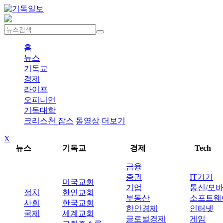
홈
뉴스
기독교
경제
라이프
오피니언
기독대학
크리스천 잡스
동영상
더보기
X
뉴스
기독교
경제
Tech
금융
증권
IT기기
미국교회
기업
통신/모
정치
한인교회
부동산
소프트웨
사회
한국교회
한인경제
인터넷
국제
세계교회
글로벌경제
게임