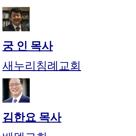
후
기
대
출
후
기
비
궁 인 목사
아
센
터
새누리침례교회
웹
토
끼
미
프
진
후
기
김한요 목사
미
프
진