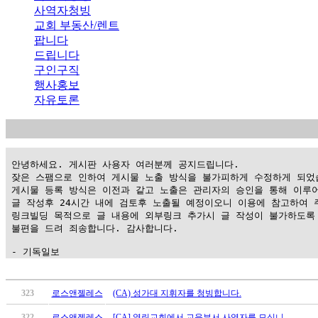
사역자청빙
교회 부동산/렌트
팝니다
드립니다
구인구직
행사홍보
자유토론
 안녕하세요. 게시판 사용자 여러분께 공지드립니다.

 잦은 스팸으로 인하여 게시물 노출 방식을 불가피하게 수정하게 되었습
 게시물 등록 방식은 이전과 같고 노출은 관리자의 승인을 통해 이루어
 글 작성후 24시간 내에 검토후 노출될 예정이오니 이용에 참고하여 주
 링크빌딩 목적으로 글 내용에 외부링크 추가시 글 작성이 불가하도록 
 불편을 드려 죄송합니다. 감사합니다.

 - 기독일보
가
평
323
로스앤젤레스
(CA) 성가대 지휘자를 청빙합니다.
만
322
로스앤젤레스
[CA] 열린교회에서 교육부서 사역자를 모십니…