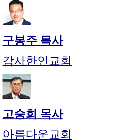
판
북
토
끼
최
구봉주 목사
신
토
렌
감사한인교회
트
사
이
트
순
위
비
아
고승희 목사
후
기
미
프
아름다운교회
진