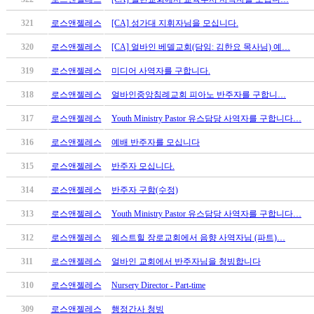
남
찾
321
로스앤젤레스
[CA] 성가대 지휘자님을 모십니다.
기
은
320
로스앤젤레스
[CA] 얼바인 베델교회(담임: 김한요 목사님) 예…
꼴
319
로스앤젤레스
미디어 사역자를 구합니다.
링
크
318
로스앤젤레스
얼바인중앙침례교회 피아노 반주자를 구합니…
밍
키
317
로스앤젤레스
Youth Ministry Pastor 유스담당 사역자를 구합니다…
넷
316
로스앤젤레스
예배 반주자를 모십니다
주
소
315
로스앤젤레스
반주자 모십니다.
minky
합
314
로스앤젤레스
반주자 구함(수정)
체
313
로스앤젤레스
Youth Ministry Pastor 유스담당 사역자를 구합니다…
출
장
312
로스앤젤레스
웨스트힐 장로교회에서 음향 사역자님 (파트)…
안
311
로스앤젤레스
얼바인 교회에서 반주자님을 청빙합니다
마
러
310
로스앤젤레스
Nursery Director - Part-time
브
약
309
로스앤젤레스
행정간사 청빙