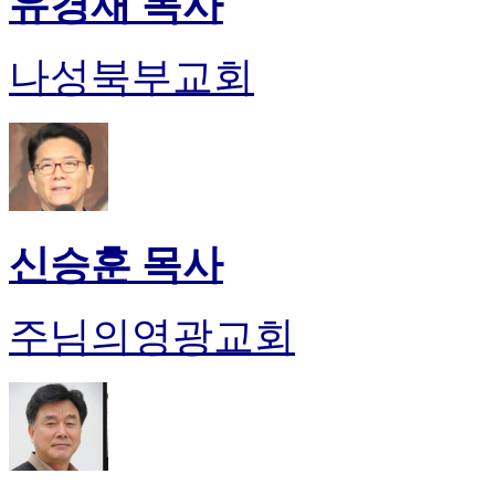
유경재 목사
나성북부교회
신승훈 목사
주님의영광교회