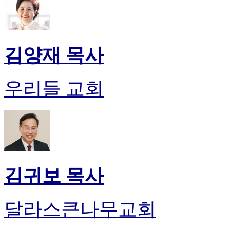
알
리
스
구
입
김양재 목사
돔
클
럽
우리들 교회
DOMCLUB
실
시
간
무
료
채
팅
김귀보 목사
돔
클
럽
달라스큰나무교회
DOMCLUB.top
유
머