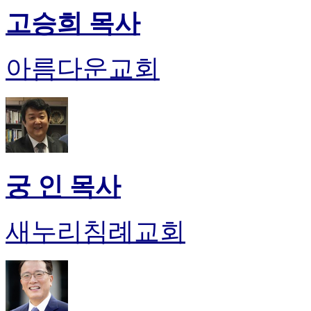
판
고승희 목사
북
토
끼
아름다운교회
최
신
토
렌
트
사
이
트
궁 인 목사
순
위
비
새누리침례교회
아
후
기
미
프
진