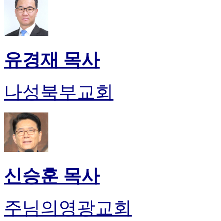
유경재 목사
나성북부교회
신승훈 목사
주님의영광교회