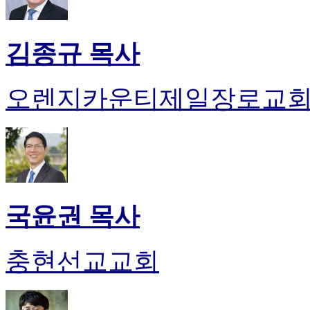
약
국
미
김종규 목사
국
24
시
간
오렌지카운티제일장로교
대
출
국윤권 목사
충현선교교회