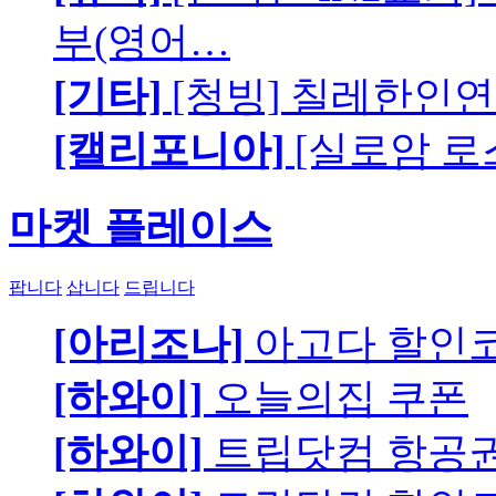
부(영어…
[기타]
[청빙] 칠레한인연
[캘리포니아]
[실로암 로
마켓 플레이스
팝니다
삽니다
드립니다
[아리조나]
아고다 할인
[하와이]
오늘의집 쿠폰
[하와이]
트립닷컴 항공