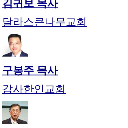
김귀보 목사
알
리
스
달라스큰나무교회
구
입
돔
클
럽
DOMCLUB
실
시
구봉주 목사
간
무
료
감사한인교회
채
팅
돔
클
럽
DOMCLUB.top
유
머