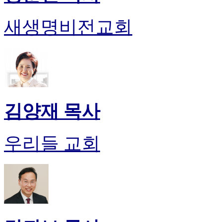
만
남
새생명비전교회
어
플
시
알
리
스
후
기
김양재 목사
가
평
발
우리들 교회
기
부
진
약
비
아
탑-
시