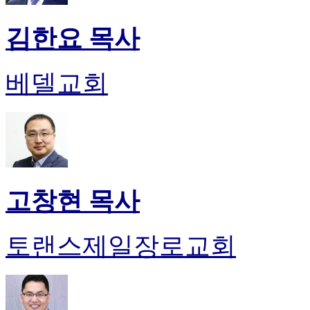
후
기
김한요 목사
대
출
후
베델교회
기
비
아
센
터
웹
토
끼
고창현 목사
미
프
진
토랜스제일장로교회
후
기
미
프
진