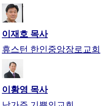
이재호 목사
휴스턴 한인중앙장로교회
이황영 목사
남가주 기쁨의교회