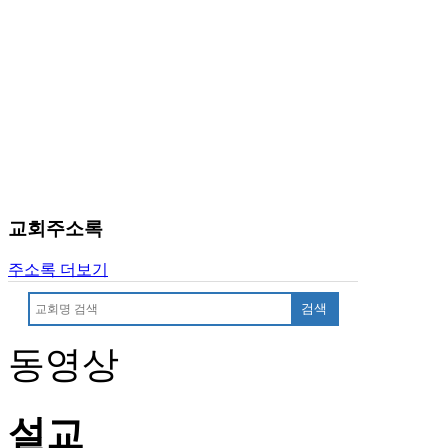
국
주
소
야
우
즐
성
비
아
탑-
프
교회주소록
릴
리
주소록 더보기
지
구
검색
입
발
동영상
기
부
전
설교
치