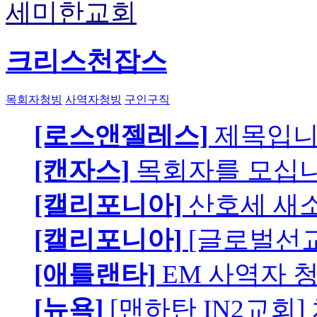
세미한교회
크리스천잡스
목회자청빙
사역자청빙
구인구직
[로스앤젤레스]
제목입
[캔자스]
목회자를 모십니
[캘리포니아]
산호세 새
[캘리포니아]
[글로벌선교
[애틀랜타]
EM 사역자 
[뉴욕]
[맨하탄 IN2교회