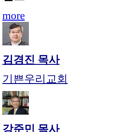
료
약
more
임
심
중
절
코
리
아
김경진 목사
e
뉴
스
신
기쁜우리교회
규
노
제
휴
사
이
트
무
강준민 목사
료