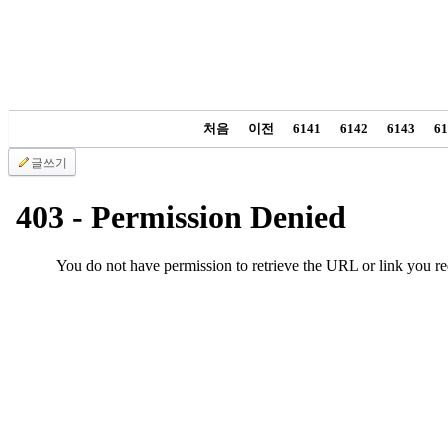
남
찾
기
은
꼴
링
크
처음
이전
6141
6142
6143
61
밍
글쓰기
키
넷
주
소
minky
합
체
출
장
안
마
러
브
약