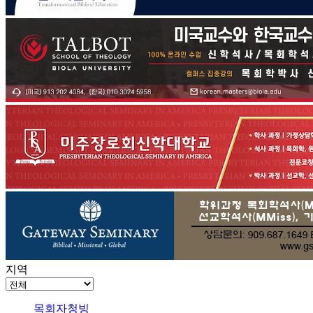
지역
목회자청빙