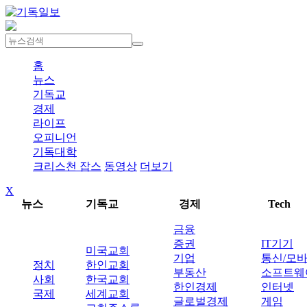
홈
뉴스
기독교
경제
라이프
오피니언
기독대학
크리스천 잡스
동영상
더보기
X
뉴스
기독교
경제
Tech
금융
증권
IT기기
미국교회
기업
통신/모
정치
한인교회
부동산
소프트웨
사회
한국교회
한인경제
인터넷
국제
세계교회
글로벌경제
게임