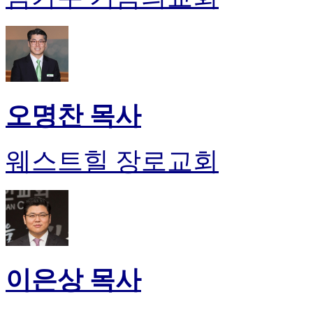
오명찬 목사
웨스트힐 장로교회
이은상 목사