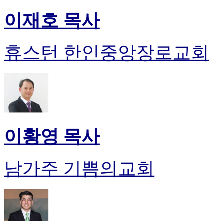
이재호 목사
휴스턴 한인중앙장로교회
이황영 목사
남가주 기쁨의교회