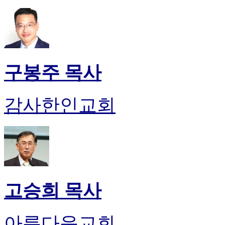
판
북
토
끼
최
신
구봉주 목사
토
렌
트
감사한인교회
사
이
트
순
위
비
아
후
고승희 목사
기
미
프
아름다운교회
진