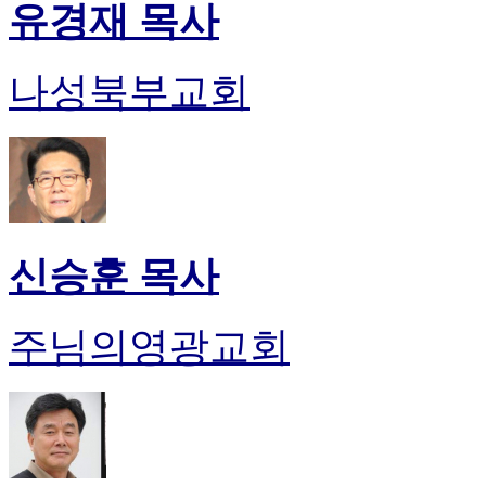
유경재 목사
나성북부교회
신승훈 목사
주님의영광교회