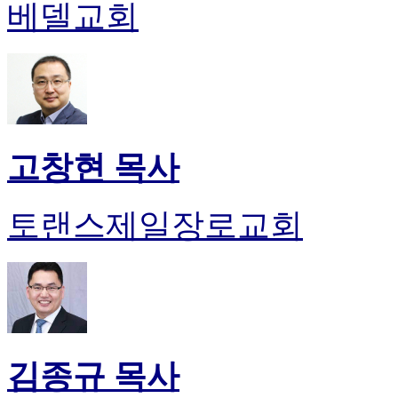
약
베델교회
국
미
국
24
시
간
대
출
고창현 목사
토랜스제일장로교회
김종규 목사