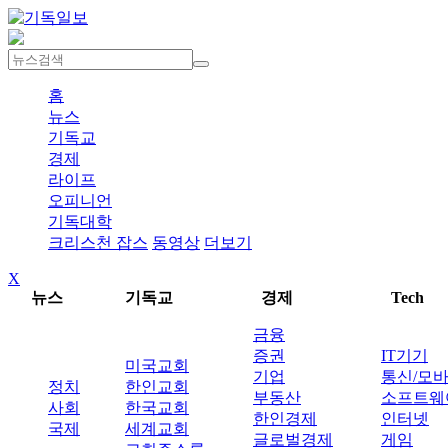
홈
뉴스
기독교
경제
라이프
오피니언
기독대학
크리스천 잡스
동영상
더보기
X
뉴스
기독교
경제
Tech
금융
증권
IT기기
미국교회
기업
통신/모
정치
한인교회
부동산
소프트웨
사회
한국교회
한인경제
인터넷
국제
세계교회
글로벌경제
게임