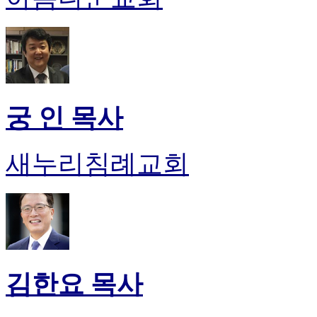
후
기
대
출
후
기
비
궁 인 목사
아
센
터
새누리침례교회
웹
토
끼
미
프
진
후
기
미
김한요 목사
프
진