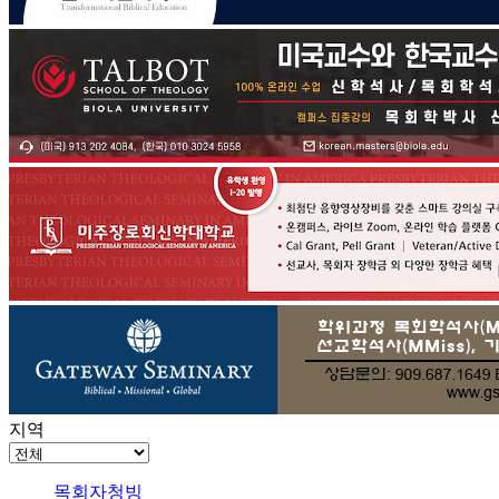
지역
목회자청빙