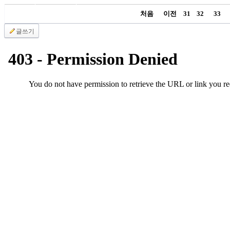
국
처음
이전
31
32
33
주
소
글쓰기
야
우
즐
성
비
아
탑-
프
릴
리
지
구
입
발
기
부
전
치