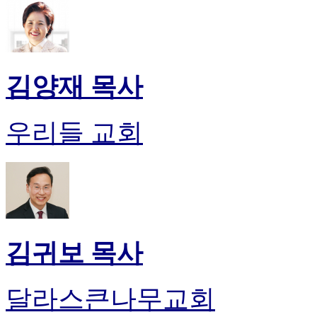
알
리
스
구
입
김양재 목사
돔
클
럽
우리들 교회
DOMCLUB
실
시
간
무
료
채
팅
돔
김귀보 목사
클
럽
DOMCLUB.top
달라스큰나무교회
유
머