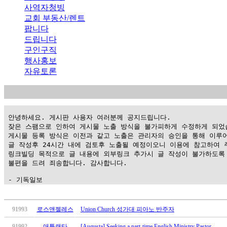
사역자청빙
교회 부동산/렌트
팝니다
드립니다
구인구직
행사홍보
자유토론
 안녕하세요. 게시판 사용자 여러분께 공지드립니다.

 잦은 스팸으로 인하여 게시물 노출 방식을 불가피하게 수정하게 되었습
 게시물 등록 방식은 이전과 같고 노출은 관리자의 승인을 통해 이루어
 글 작성후 24시간 내에 검토후 노출될 예정이오니 이용에 참고하여 주
 링크빌딩 목적으로 글 내용에 외부링크 추가시 글 작성이 불가하도록 
 불편을 드려 죄송합니다. 감사합니다.

 - 기독일보
가
평
91993
로스앤젤레스
Union Church 성가대 피아노 반주자
만
91992
애틀랜타
[Augusta] Seeking a part-time English Ministry Pastor