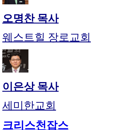
오명찬 목사
웨스트힐 장로교회
이은상 목사
세미한교회
크리스천잡스