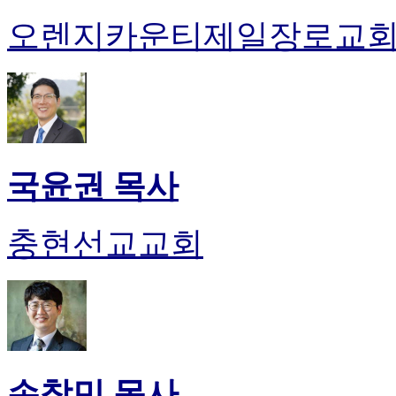
오렌지카운티제일장로교
국윤권 목사
충현선교교회
손창민 목사