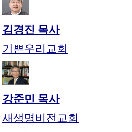
만
남
어
플
김경진 목사
시
알
리
기쁜우리교회
스
후
기
가
평
발
기
부
강준민 목사
진
약
비
새생명비전교회
아
탑-
시