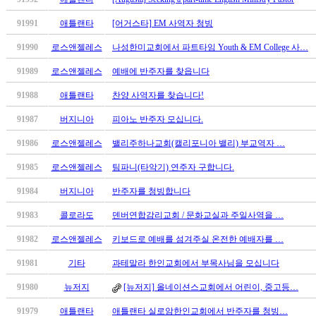
남
찾
91991
애틀랜타
[어거스타] EM 사역자 청빙
기
은
91990
로스앤젤레스
나성한미교회에서 파트타임 Youth & EM College 사…
꼴
91989
로스앤젤레스
예배에 반주자를 찾읍니다
링
크
91988
애틀랜타
찬양 사역자를 찾습니다!
밍
키
91987
버지니아
피아노 반주자 모십니다.
넷
91986
로스앤젤레스
밸리주하나교회(캘리포니아 밸리) 부교역자 …
주
소
91985
로스앤젤레스
팀파니(타악기) 연주자 구합니다.
minky
합
91984
버지니아
반주자를 청빙합니다
체
91983
콜로라도
덴버연합감리교회 / 문화교실과 주일사역을 …
출
장
91982
로스앤젤레스
키보드로 예배를 섬겨주실 온전한 예배자를 …
안
91981
기타
과테말라 한인교회에서 부목사님을 모십니다
마
러
91980
뉴저지
[뉴저지] 올네이션스교회에서 어린이, 중고등…
브
약
91979
애틀랜타
애틀랜타 실로암한인교회에서 반주자를 청빙…