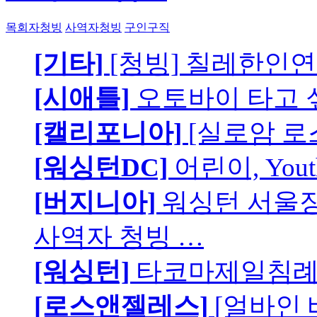
목회자청빙
사역자청빙
구인구직
[기타]
[청빙] 칠레한인연
[시애틀]
오토바이 타고 
[캘리포니아]
[실로암 로
[워싱턴DC]
어린이, You
[버지니아]
워싱턴 서울장로
사역자 청빙 …
[워싱턴]
타코마제일침례교
[로스앤젤레스]
[얼바인