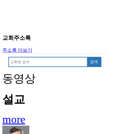
료
약
임
심
중
절
교회주소록
코
리
주소록 더보기
아
e
검색
뉴
스
동영상
신
규
노
제
설교
휴
사
이
more
트
무
료