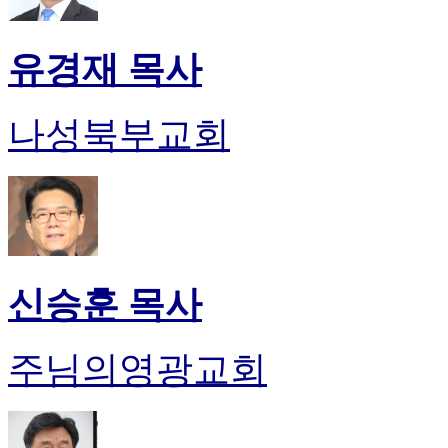
유경재 목사
나성북부교회
신승훈 목사
주님의영광교회