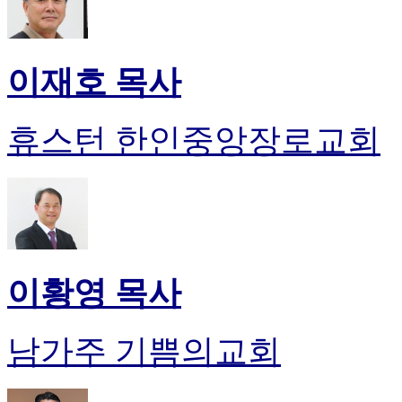
이재호 목사
휴스턴 한인중앙장로교회
이황영 목사
남가주 기쁨의교회