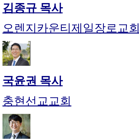
김종규 목사
오렌지카운티제일장로교
국윤권 목사
충현선교교회