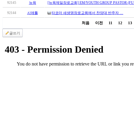
브
92145
뉴욕
[뉴욕제일장로교회] EM/YOUTH GROUP PASTOR (FUL
약
국
92144
시애틀
타코마 새생명장로교회에서 찬양대 반주자 …
주
처음
이전
11
12
13
소
야
글쓰기
우
즐
성
비
아
탑-
프
릴
리
지
구
입
발
기
부
전