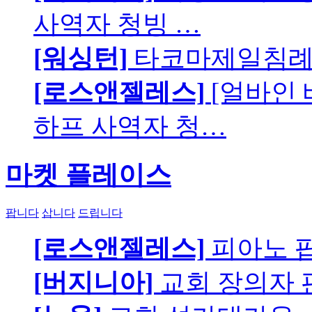
사역자 청빙 …
[워싱턴]
타코마제일침례교
[로스앤젤레스]
[얼바인
하프 사역자 청…
마켓 플레이스
팝니다
삽니다
드립니다
[로스앤젤레스]
피아노 팝니
[버지니아]
교회 장의자 