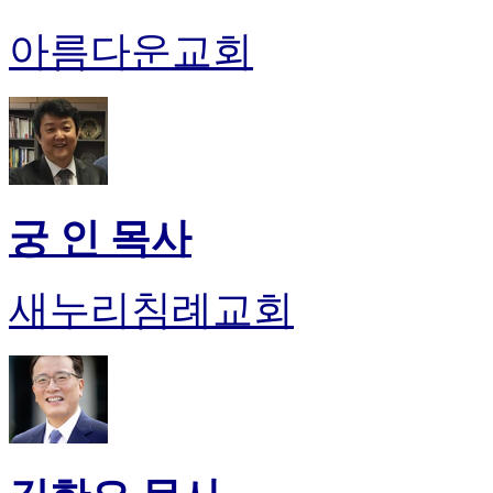
진
아름다운교회
후
기
대
출
후
기
비
아
궁 인 목사
센
터
웹
새누리침례교회
토
끼
미
프
진
후
기
미
프