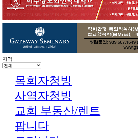
지역
목회자청빙
사역자청빙
교회 부동산/렌트
팝니다