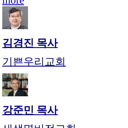
more
무
료
만
남
어
플
시
김경진 목사
알
리
스
기쁜우리교회
후
기
가
평
발
기
부
진
강준민 목사
약
비
아
탑-