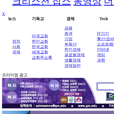
크리스천 잡스
동영상
더
X
뉴스
기독교
경제
Tech
금융
증권
IT기기
미국교회
기업
통신/모
정치
한인교회
부동산
소프트웨
사회
한국교회
한인경제
인터넷
국제
세계교회
글로벌경제
게임
교회주소록
생활경제
과학
경제일반
프리미엄 광고