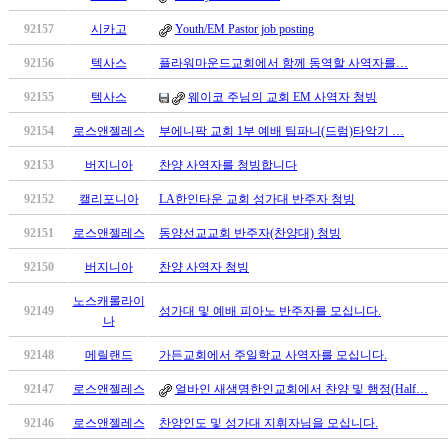
만
92157
시카고
Youth/EM Pastor job posting
남
찾
92156
텍사스
플라워마운드교회에서 함께 동역할 사역자를…
기
은
92155
텍사스
웨이코 주님의 교회 EM 사역자 청빙
꼴
92154
로스앤젤레스
부에니팍 교회 1부 예배 팀파니(드럼)타악기 …
링
크
92153
버지니아
찬양 사역자를 청빙합니다
밍
키
92152
캘리포니아
LA한인타운 교회 성가대 반주자 청빙
넷
92151
로스앤젤레스
동양선교교회 반주자(찬양대) 청빙
주
소
92150
버지니아
찬양 사역자 청빙
minky
합
노스캐롤라이
92149
성가대 및 예배 피아노 반주자를 모십니다.
체
나
출
92148
메릴랜드
가든교회에서 주일학교 사역자를 모십니다.
장
안
92147
로스앤젤레스
얼바인 새생명한인교회에서 찬양 및 행정(Half…
마
92146
로스앤젤레스
찬양인도 및 성가대 지휘자님을 모십니다.
러