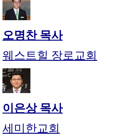
오명찬 목사
웨스트힐 장로교회
이은상 목사
세미한교회