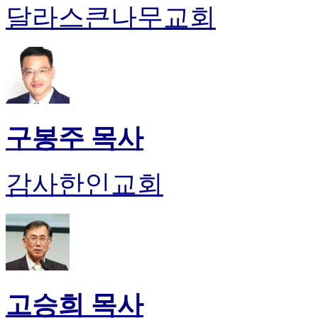
유
달라스큰나무교회
머
판
북
토
끼
최
신
토
구봉주 목사
렌
트
사
감사한인교회
이
트
순
위
비
아
후
기
고승희 목사
미
프