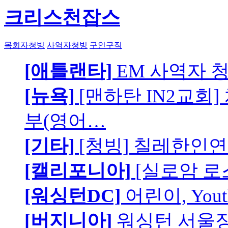
크리스천잡스
목회자청빙
사역자청빙
구인구직
[애틀랜타]
EM 사역자 
[뉴욕]
[맨하탄 IN2교회
부(영어…
[기타]
[청빙] 칠레한인연
[캘리포니아]
[실로암 로
[워싱턴DC]
어린이, You
[버지니아]
워싱턴 서울장로