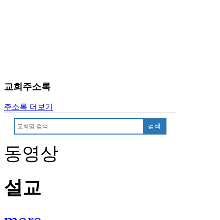
치
료
약
임
심
중
절
코
교회주소록
리
아
주소록 더보기
e
뉴
검색
스
신
동영상
규
노
제
휴
설교
사
이
트