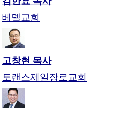
김한요 목사
진
약
국
베델교회
미
국
24
시
간
대
출
고창현 목사
토랜스제일장로교회