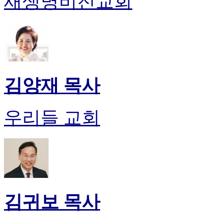
새생명비전교회
시
알
리
스
구
입
돔
김양재 목사
클
럽
DOMCLUB
우리들 교회
실
시
간
무
료
채
팅
돔
클
김귀보 목사
럽
DOMCLUB.top