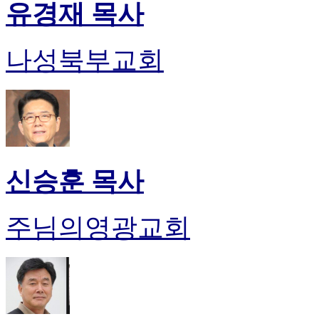
유경재 목사
나성북부교회
신승훈 목사
주님의영광교회