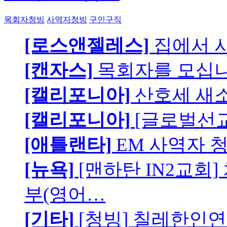
목회자청빙
사역자청빙
구인구직
[로스앤젤레스]
집에서 
[캔자스]
목회자를 모십니
[캘리포니아]
산호세 새
[캘리포니아]
[글로벌선교
[애틀랜타]
EM 사역자 
[뉴욕]
[맨하탄 IN2교회
부(영어…
[기타]
[청빙] 칠레한인연