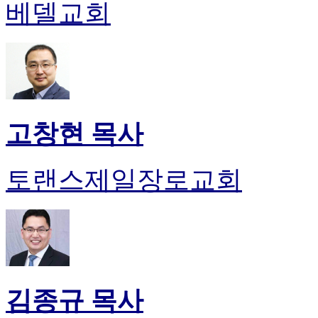
약
베델교회
국
미
국
24
시
간
대
출
고창현 목사
토랜스제일장로교회
김종규 목사