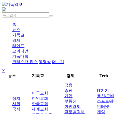
홈
뉴스
기독교
경제
라이프
오피니언
기독대학
크리스천 잡스
동영상
더보기
X
뉴스
기독교
경제
Tech
금융
증권
IT기기
미국교회
기업
통신/모
정치
한인교회
부동산
소프트웨
사회
한국교회
한인경제
인터넷
국제
세계교회
글로벌경제
게임