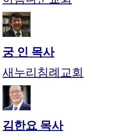
후
기
대
출
후
기
비
궁 인 목사
아
센
터
새누리침례교회
웹
토
끼
미
프
진
후
기
미
김한요 목사
프
진