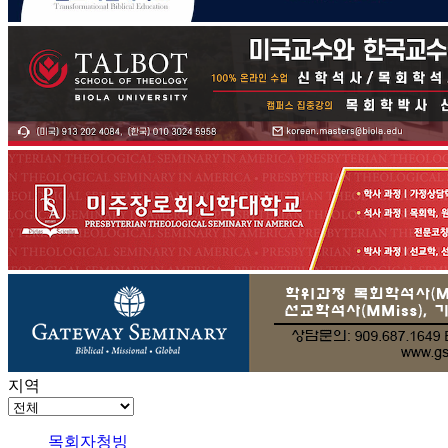
지역
목회자청빙