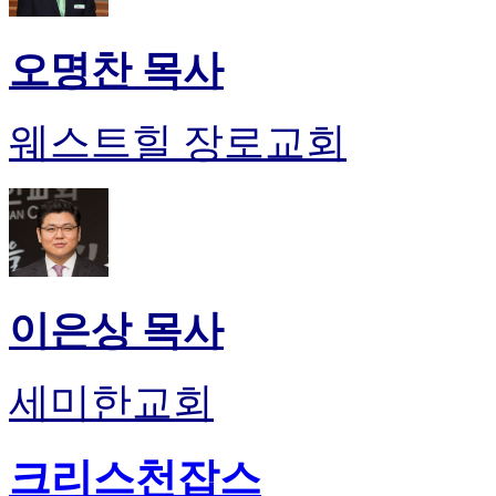
오명찬 목사
웨스트힐 장로교회
이은상 목사
세미한교회
크리스천잡스