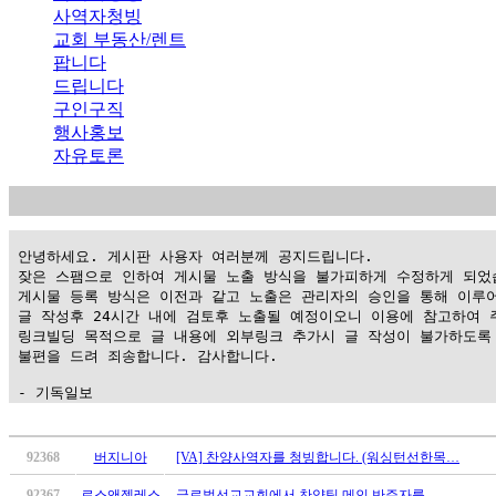
사역자청빙
교회 부동산/렌트
팝니다
드립니다
구인구직
행사홍보
자유토론
 안녕하세요. 게시판 사용자 여러분께 공지드립니다.

 잦은 스팸으로 인하여 게시물 노출 방식을 불가피하게 수정하게 되었습
 게시물 등록 방식은 이전과 같고 노출은 관리자의 승인을 통해 이루어
 글 작성후 24시간 내에 검토후 노출될 예정이오니 이용에 참고하여 주
 링크빌딩 목적으로 글 내용에 외부링크 추가시 글 작성이 불가하도록 
 불편을 드려 죄송합니다. 감사합니다.

 - 기독일보
가
평
92368
버지니아
[VA] 찬양사역자를 청빙합니다. (워싱턴선한목…
만
92367
로스앤젤레스
글로벌선교교회에서 찬양팀 메인 반주자를 …