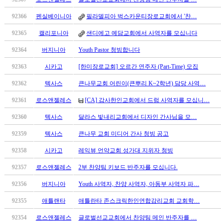
남
찾
92366
펜실베이니아
필라델피아 벅스카운티장로교회에서 '찬…
기
은
92365
캘리포니아
샌디에고 예담교회에서 사역자를 모십니다
꼴
92364
버지니아
Youth Pastor 청빙합니다
링
크
92363
시카고
[한미장로교회] 오르간 연주자 (Part-Time) 모집
밍
키
92362
텍사스
큰나무교회 어린이(큰뿌리 K~2학년) 담당 사역…
넷
92361
로스앤젤레스
[CA] 감사한인교회에서 드럼 사역자를 모십니…
주
소
92360
텍사스
달라스 빛내리교회에서 디자인 간사님을 모…
minky
합
92359
텍사스
큰나무 교회 미디어 간사 청빙 공고
체
92358
시카고
레익뷰 언약교회 성가대 지위자 청빙
출
장
92357
로스앤젤레스
2부 찬양팀 키보드 반주자를 모십니다.
안
92356
버지니아
Youth 사역자, 찬양 사역자, 아동부 사역자 파…
마
러
92355
애틀랜타
애틀란타 존스크릭한인연합감리교회 교회학…
브
약
92354
로스앤젤레스
글로벌선교교회에서 찬양팀 메인 반주자를 …