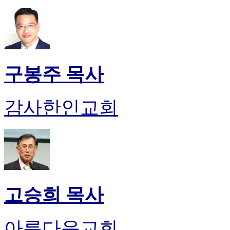
판
북
토
끼
최
신
구봉주 목사
토
렌
트
감사한인교회
사
이
트
순
위
비
아
후
고승희 목사
기
미
프
아름다운교회
진