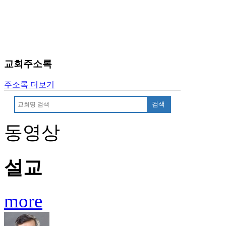
료
약
임
심
중
절
교회주소록
코
리
주소록 더보기
아
e
검색
뉴
스
동영상
신
규
노
제
설교
휴
사
이
more
트
무
료