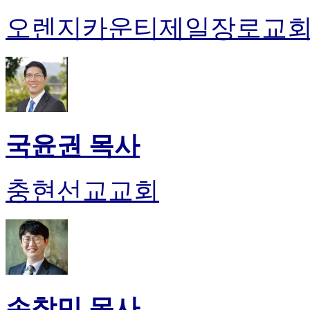
오렌지카운티제일장로교
국윤권 목사
충현선교교회
손창민 목사