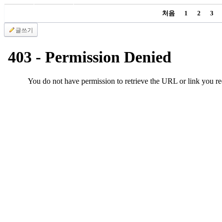
국
처음
1
2
3
주
소
글쓰기
야
우
즐
성
비
아
탑-
프
릴
리
지
구
입
발
기
부
전
치