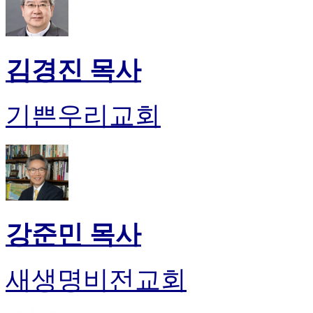
만
남
어
플
김경진 목사
시
알
리
기쁜우리교회
스
후
기
가
평
발
기
부
강준민 목사
진
약
비
새생명비전교회
아
탑-
시