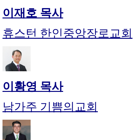
이재호 목사
휴스턴 한인중앙장로교회
이황영 목사
남가주 기쁨의교회