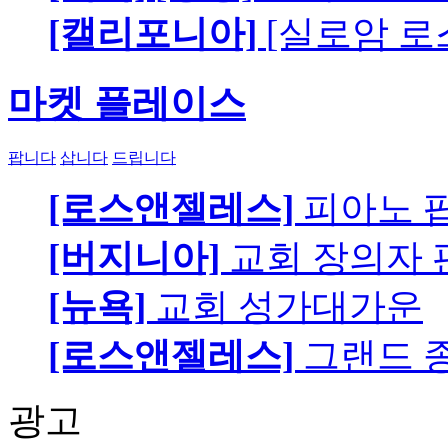
[캘리포니아]
[실로암 로
마켓 플레이스
팝니다
삽니다
드립니다
[로스앤젤레스]
피아노 팝니
[버지니아]
교회 장의자 
[뉴욕]
교회 성가대가운
[로스앤젤레스]
그랜드 
광고