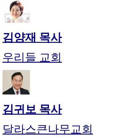
알
리
스
구
입
김양재 목사
돔
클
럽
우리들 교회
DOMCLUB
실
시
간
무
료
채
팅
돔
김귀보 목사
클
럽
DOMCLUB.top
달라스큰나무교회
유
머