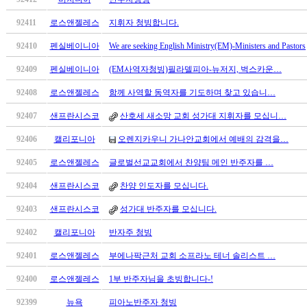
남
찾
92411
로스앤젤레스
지휘자 청빙합니다.
기
은
92410
펜실베이니아
We are seeking English Ministry(EM)-Ministers and Pastors
꼴
92409
펜실베이니아
(EM사역자청빙)필라델피아-뉴저지, 벅스카운…
링
크
92408
로스앤젤레스
함께 사역할 동역자를 기도하며 찾고 있습니…
밍
키
92407
샌프란시스코
산호세 새소망 교회 성가대 지휘자를 모십니…
넷
92406
캘리포니아
오렌지카우니 가나안교회에서 예배의 감격을…
주
소
92405
로스앤젤레스
글로벌선교교회에서 찬양팀 메인 반주자를 …
minky
합
92404
샌프란시스코
찬양 인도자를 모십니다.
체
92403
샌프란시스코
성가대 반주자를 모십니다.
출
장
92402
캘리포니아
반자주 청빙
안
92401
로스앤젤레스
부에나팍근처 교회 소프라노 테너 솔리스트 …
마
러
92400
로스앤젤레스
1부 반주자님을 초빙합니다-!
브
약
92399
뉴욕
피아노반주자 청빙