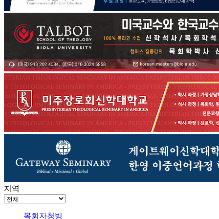
지역
목회자청빙