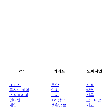
Tech
라이프
오피니언
IT기기
음악
사설
통신/모바일
영화
칼럼
소프트웨어
도서
시론
인터넷
TV/방송
오피니언
게임
생활정보
기고