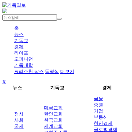
홈
뉴스
기독교
경제
라이프
오피니언
기독대학
크리스천 잡스
동영상
더보기
X
뉴스
기독교
경제
금융
증권
미국교회
기업
정치
한인교회
부동산
사회
한국교회
한인경제
국제
세계교회
글로벌경제