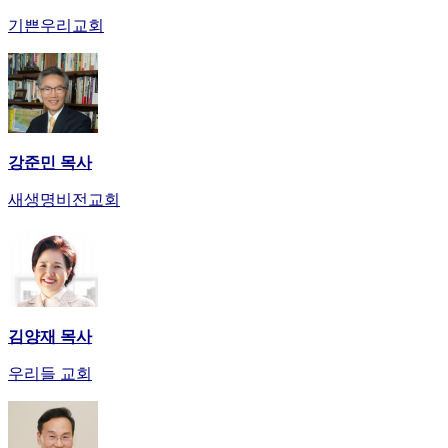
만
기쁜우리교회
남
어
플
시
알
리
강준민 목사
스
후
새생명비전교회
기
가
평
발
기
부
진
김양재 목사
약
우리들 교회
비
아
탑-
시