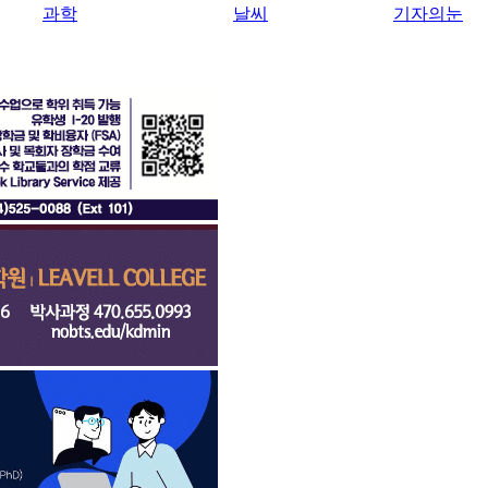
과학
날씨
기자의눈