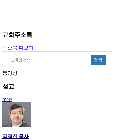
료
약
임
심
중
교회주소록
절
코
리
주소록 더보기
아
검색
e
뉴
스
동영상
신
설교
규
노
more
제
휴
사
이
트
무
김경진 목사
료