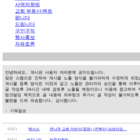
사역자청빙
교회 부동산/렌트
팝니다
드립니다
구인구직
행사홍보
자유토론
 안녕하세요. 게시판 사용자 여러분께 공지드립니다.

 잦은 스팸으로 인하여 게시물 노출 방식을 불가피하게 수정하게 되었습
 게시물 등록 방식은 이전과 같고 노출은 관리자의 승인을 통해 이루어
 글 작성후 24시간 내에 검토후 노출될 예정이오니 이용에 참고하여 주
 링크빌딩 목적으로 글 내용에 외부링크 추가시 글 작성이 불가하도록 
 불편을 드려 죄송합니다. 감사합니다.

 - 기독일보
가
평
92413
텍사스
큰나무 교회 어린이(꿈땅), (큰뿌리) 파트타임…
만
92412
버지니아
반주자청빙