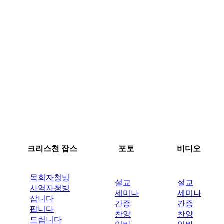
크리스천 잡스
포토
비디오
목회자청빙
설교
설교
사역자청빙
세미나
세미나
삽니다
간증
간증
팝니다
찬양
찬양
드립니다