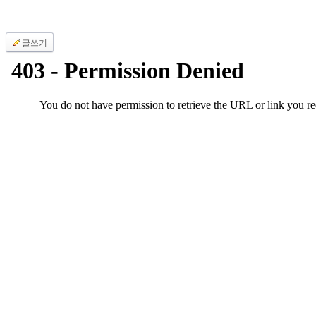
국
주
소
글쓰기
야
우
즐
성
비
아
탑-
프
릴
리
지
구
입
발
기
부
전
치