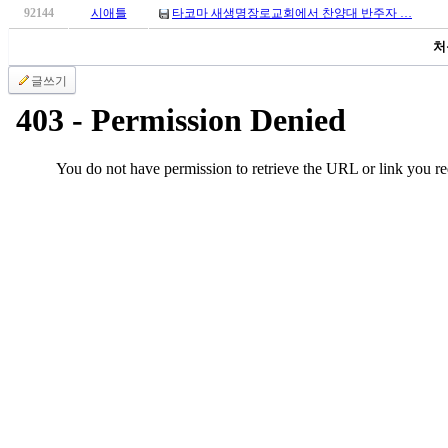
국
92144
시애틀
타코마 새생명장로교회에서 찬양대 반주자 …
주
처
소
야
글쓰기
우
즐
성
비
아
탑-
프
릴
리
지
구
입
발
기
부
전
치