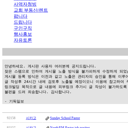
사역자청빙
교회 부동산/렌트
팝니다
드립니다
구인구직
행사홍보
자유토론
 안녕하세요. 게시판 사용자 여러분께 공지드립니다.

 잦은 스팸으로 인하여 게시물 노출 방식을 불가피하게 수정하게 되었습
 게시물 등록 방식은 이전과 같고 노출은 관리자의 승인을 통해 이루어
 글 작성후 24시간 내에 검토후 노출될 예정이오니 이용에 참고하여 주
 링크빌딩 목적으로 글 내용에 외부링크 추가시 글 작성이 불가하도록 
 불편을 드려 죄송합니다. 감사합니다.

 - 기독일보
가
평
92158
시카고
Sunday School Pastor
만
92157
시카고
Youth/EM Pastor job posting