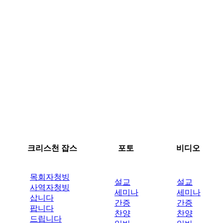
크리스천 잡스
포토
비디오
목회자청빙
설교
설교
사역자청빙
세미나
세미나
삽니다
간증
간증
팝니다
찬양
찬양
드립니다