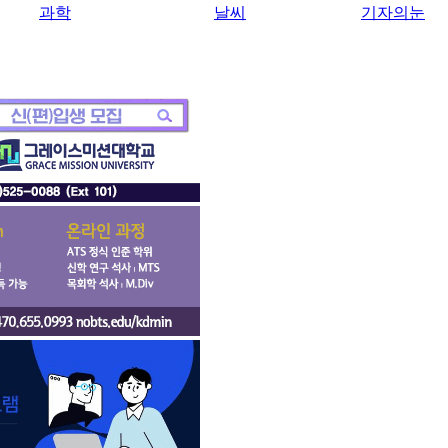
과학
날씨
기자의눈