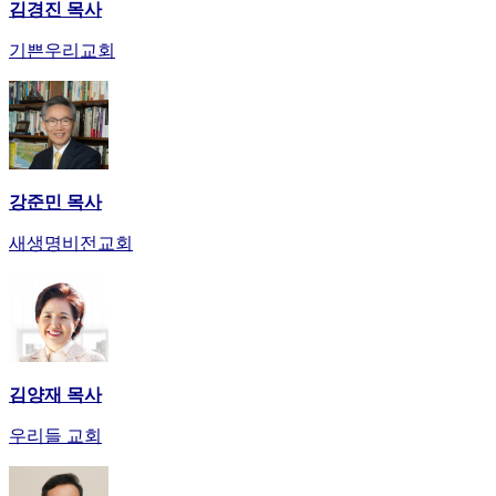
김경진 목사
만
남
기쁜우리교회
어
플
시
알
리
스
강준민 목사
후
기
새생명비전교회
가
평
발
기
부
진
약
김양재 목사
비
우리들 교회
아
탑-
시