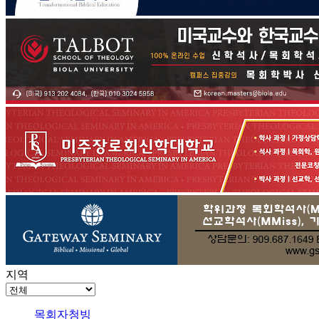
지역
목회자청빙