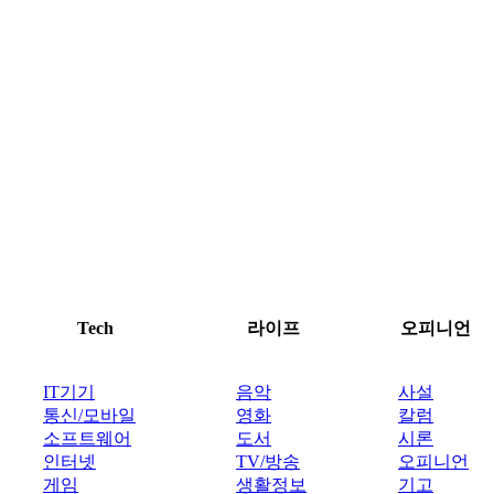
Tech
라이프
오피니언
IT기기
음악
사설
통신/모바일
영화
칼럼
소프트웨어
도서
시론
인터넷
TV/방송
오피니언
게임
생활정보
기고