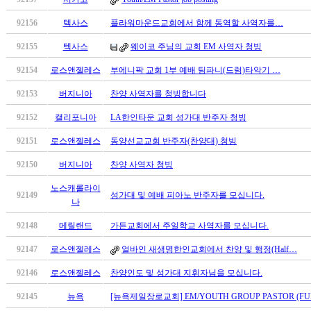
남
찾
92156
텍사스
플라워마운드교회에서 함께 동역할 사역자를…
기
은
92155
텍사스
웨이코 주님의 교회 EM 사역자 청빙
꼴
92154
로스앤젤레스
부에니팍 교회 1부 예배 팀파니(드럼)타악기 …
링
크
92153
버지니아
찬양 사역자를 청빙합니다
밍
키
92152
캘리포니아
LA한인타운 교회 성가대 반주자 청빙
넷
92151
로스앤젤레스
동양선교교회 반주자(찬양대) 청빙
주
소
92150
버지니아
찬양 사역자 청빙
minky
합
노스캐롤라이
92149
성가대 및 예배 피아노 반주자를 모십니다.
체
나
출
92148
메릴랜드
가든교회에서 주일학교 사역자를 모십니다.
장
안
92147
로스앤젤레스
얼바인 새생명한인교회에서 찬양 및 행정(Half…
마
92146
로스앤젤레스
찬양인도 및 성가대 지휘자님을 모십니다.
러
브
92145
뉴욕
[뉴욕제일장로교회] EM/YOUTH GROUP PASTOR (FUL
약