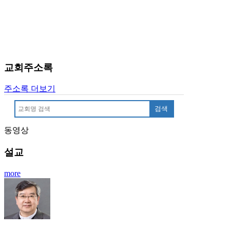
료
약
임
심
중
절
교회주소록
코
리
주소록 더보기
아
e
뉴
검색
스
동영상
신
규
설교
노
제
more
휴
사
이
트
무
료