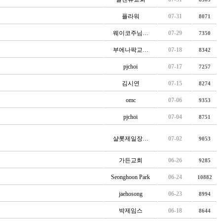
플라워
07-31
8071
웨이코주님…
07-29
7350
부에나팍교…
07-18
8342
pjchoi
07-17
7257
김시연
07-15
8274
omc
07-06
9353
pjchoi
07-04
8751
샬롯제일장…
07-02
9053
가든교회
06-26
9285
Seonghoon Park
06-24
10882
jaehosong
06-23
8994
박제임스
06-18
8644