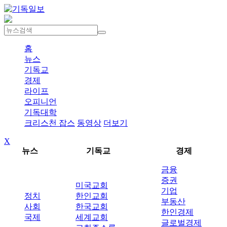
홈
뉴스
기독교
경제
라이프
오피니언
기독대학
크리스천 잡스
동영상
더보기
X
뉴스
기독교
경제
금융
증권
미국교회
기업
정치
한인교회
부동산
사회
한국교회
한인경제
국제
세계교회
글로벌경제