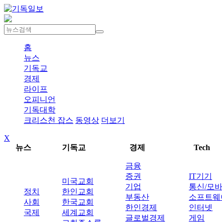
홈
뉴스
기독교
경제
라이프
오피니언
기독대학
크리스천 잡스
동영상
더보기
X
뉴스
기독교
경제
Tech
금융
증권
IT기기
미국교회
기업
통신/모
정치
한인교회
부동산
소프트웨
사회
한국교회
한인경제
인터넷
국제
세계교회
글로벌경제
게임