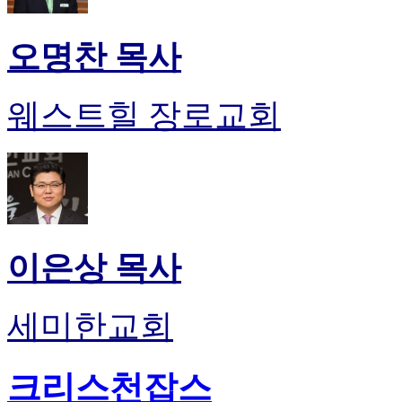
오명찬 목사
웨스트힐 장로교회
이은상 목사
세미한교회
크리스천잡스