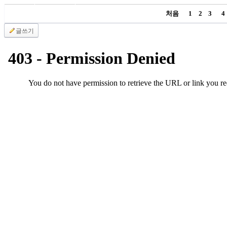
국
처음
1
2
3
4
주
소
글쓰기
야
우
즐
성
비
아
탑-
프
릴
리
지
구
입
발
기
부
전
치