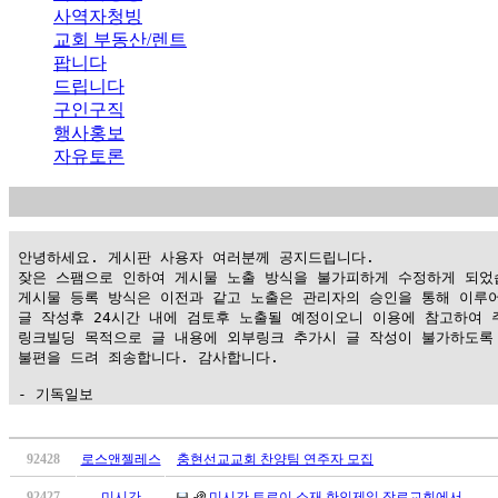
사역자청빙
교회 부동산/렌트
팝니다
드립니다
구인구직
행사홍보
자유토론
 안녕하세요. 게시판 사용자 여러분께 공지드립니다.

 잦은 스팸으로 인하여 게시물 노출 방식을 불가피하게 수정하게 되었습
 게시물 등록 방식은 이전과 같고 노출은 관리자의 승인을 통해 이루어
 글 작성후 24시간 내에 검토후 노출될 예정이오니 이용에 참고하여 주
 링크빌딩 목적으로 글 내용에 외부링크 추가시 글 작성이 불가하도록 
 불편을 드려 죄송합니다. 감사합니다.

 - 기독일보
가
평
92428
로스앤젤레스
충현선교교회 찬양팀 연주자 모집
만
92427
미시간
미시간 트로이 소재 한인제일 장로교회에서 …