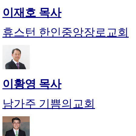
이재호 목사
휴스턴 한인중앙장로교회
이황영 목사
남가주 기쁨의교회