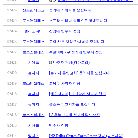
남
찾
92426
샌프란시스코
성가대 지휘자를 모십니다.
기
은
92425
로스앤젤레스
소프라노 테너 솔리스트 청빙합니다
꼴
92424
캘리포니아
찬양대 반주자 청빙
링
크
92423
로스앤젤레스
교회 사무 행정 간사님을 모십니다.
밍
키
92422
로스앤젤레스
주일예배 2부 성가대 반주자 청빙
넷
92421
시애틀
반주자 청빙(평안교회)
주
소
92420
뉴저지
[뉴저지 유영교회] 동역자를 모십니다.
minky
합
92419
로스앤젤레스
교육부 사역자 청빙
체
92418
뉴저지
[해외선교사] 과테말라 선교사 청빙
출
장
92417
뉴저지
유초등부 교역자를 모십니다
안
92416
로스앤젤레스
LA온누리교회 성가반주자 모집
마
러
92415
시애틀
반주자 청빙
브
약
92414
텍사스
IN2 Dallas Church Youth Pastor 청빙 (파트타임)