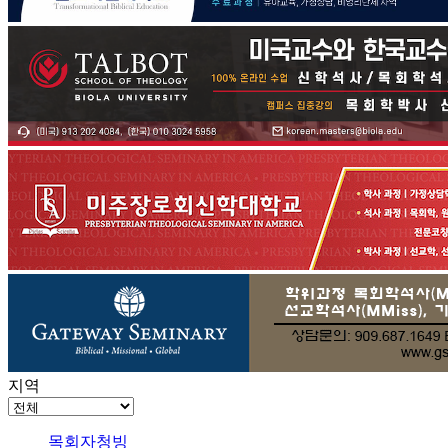
지역
목회자청빙