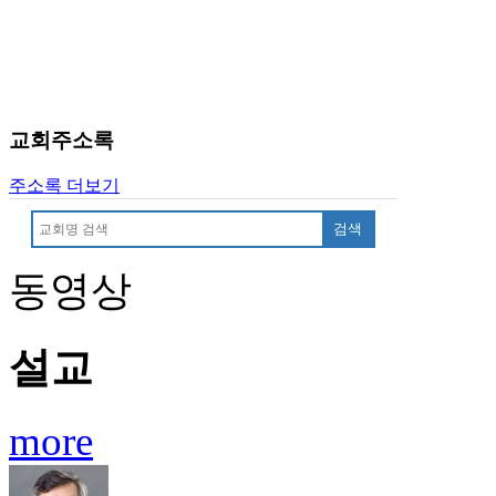
료
약
임
심
중
절
교회주소록
코
리
주소록 더보기
아
e
검색
뉴
스
동영상
신
규
노
제
설교
휴
사
이
more
트
무
료