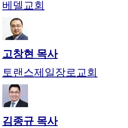
약
베델교회
국
미
국
24
시
간
대
출
고창현 목사
토랜스제일장로교회
김종규 목사