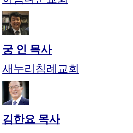
후
기
대
출
후
기
비
궁 인 목사
아
센
터
새누리침례교회
웹
토
끼
미
프
진
후
기
미
김한요 목사
프
진