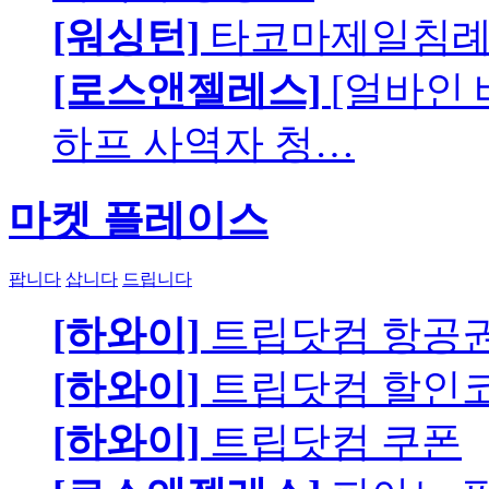
[워싱턴]
타코마제일침례교
[로스앤젤레스]
[얼바인
하프 사역자 청…
마켓 플레이스
팝니다
삽니다
드립니다
[하와이]
트립닷컴 항공
[하와이]
트립닷컴 할인
[하와이]
트립닷컴 쿠폰