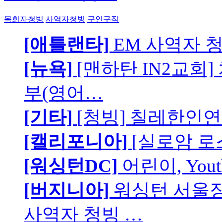
목회자청빙
사역자청빙
구인구직
[애틀랜타]
EM 사역자 
[뉴욕]
[맨하탄 IN2교회
부(영어…
[기타]
[청빙] 칠레한인연
[캘리포니아]
[실로암 로
[워싱턴DC]
어린이, You
[버지니아]
워싱턴 서울장로
사역자 청빙 …