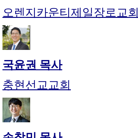
오렌지카운티제일장로교
국윤권 목사
충현선교교회
손창민 목사