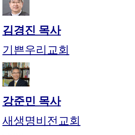
만
남
어
플
김경진 목사
시
알
리
기쁜우리교회
스
후
기
가
평
발
기
부
강준민 목사
진
약
비
새생명비전교회
아
탑-
시