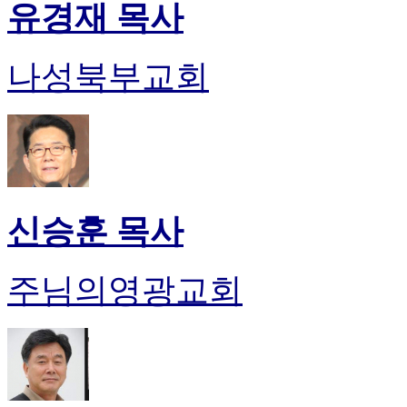
유경재 목사
나성북부교회
신승훈 목사
주님의영광교회