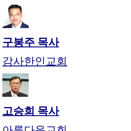
판
북
토
끼
최
신
구봉주 목사
토
렌
트
감사한인교회
사
이
트
순
위
비
아
후
고승희 목사
기
미
프
아름다운교회
진