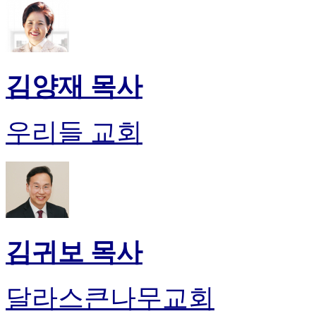
알
리
스
구
입
김양재 목사
돔
클
럽
우리들 교회
DOMCLUB
실
시
간
무
료
채
팅
돔
김귀보 목사
클
럽
DOMCLUB.top
달라스큰나무교회
유
머