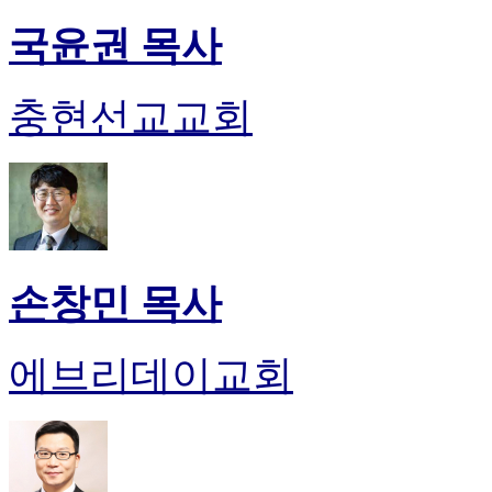
국윤권 목사
충현선교교회
손창민 목사
에브리데이교회