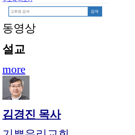
기
부
검색
전
치
동영상
료
약
임
설교
심
중
절
코
more
리
아
e
뉴
스
신
규
김경진 목사
노
제
휴
기쁜우리교회
사