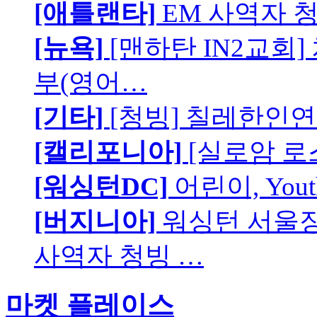
[애틀랜타]
EM 사역자 
[뉴욕]
[맨하탄 IN2교회
부(영어…
[기타]
[청빙] 칠레한인연
[캘리포니아]
[실로암 로
[워싱턴DC]
어린이, You
[버지니아]
워싱턴 서울장로
사역자 청빙 …
마켓 플레이스