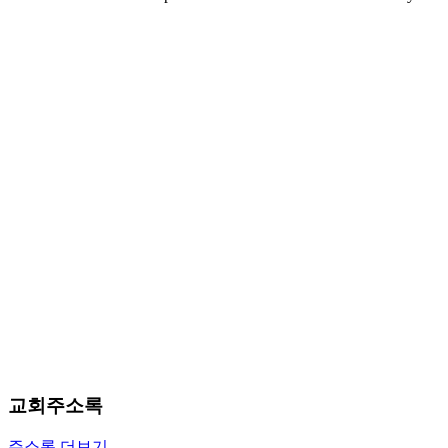
마
러
브
약
국
주
소
야
우
즐
성
비
아
탑-
프
릴
리
지
구
교회주소록
입
발
주소록 더보기