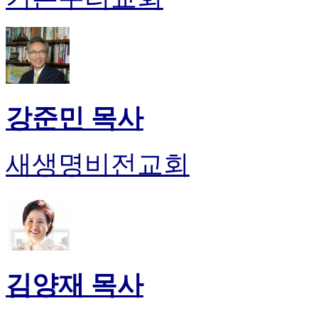
이
트
무
료
만
남
어
강준민 목사
플
시
알
새생명비전교회
리
스
후
기
가
평
발
기
김양재 목사
부
진
약