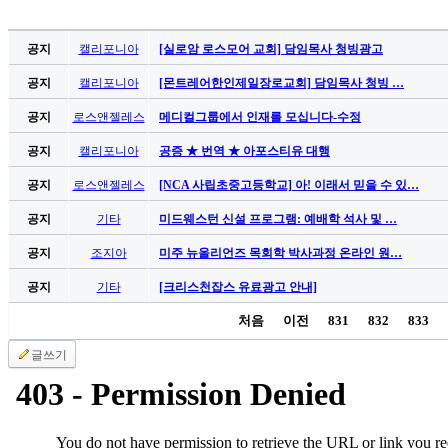
가
평
공지
캘리포니아
[실로암 로스모어 교회] 담임목사 청빙광고
만
공지
캘리포니아
[몬트레어한인제일장로교회] 담임목사 청빙 …
남
찾
공지
로스앤젤레스
메디컬그룹에서 인재를 모십니다-수정
기
은
공지
캘리포니아
공증 ★ 번역 ★ 아포스티유 대행
꼴
공지
로스앤젤레스
[NCA 사립초중고등학교] 아! 이래서 믿을 수 있…
링
크
공지
기타
미드웨스턴 신설 프로그램: 예배학 석사 및 …
밍
키
공지
조지아
미주 뉴올리언즈 목회학 박사과정 온라인 원…
넷
공지
기타
[크리스천잡스 유료광고 안내]
주
소
처음
이전
831
832
833
minky
합
글쓰기
체
출
장
안