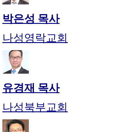
박은성 목사
나성영락교회
유경재 목사
나성북부교회