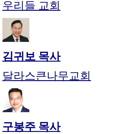
우리들 교회
비
아
탑-
시
알
리
스
구
김귀보 목사
입
돔
클
럽
달라스큰나무교회
DOMCLUB
실
시
간
무
료
채
팅
구봉주 목사
돔
클