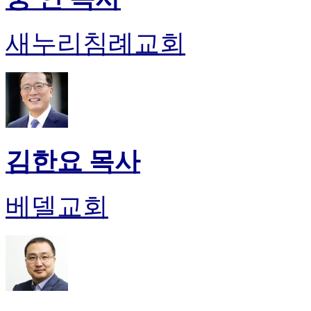
기
미
새누리침례교회
프
진
후
기
대
출
후
기
김한요 목사
비
아
센
터
베델교회
웹
토
끼
미
프
진
후