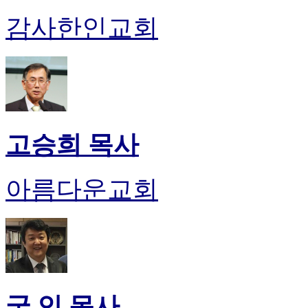
럽
감사한인교회
DOMCLUB.top
유
머
판
북
토
끼
최
고승희 목사
신
토
렌
아름다운교회
트
사
이
트
순
위
비
아
궁 인 목사
후