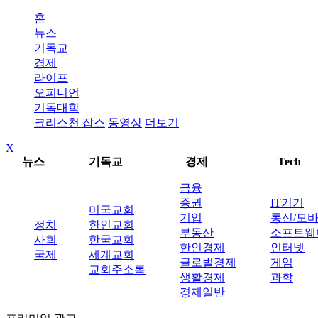
홈
뉴스
기독교
경제
라이프
오피니언
기독대학
크리스천 잡스
동영상
더보기
X
뉴스
기독교
경제
Tech
금융
증권
IT기기
미국교회
기업
통신/모
정치
한인교회
부동산
소프트웨
사회
한국교회
한인경제
인터넷
국제
세계교회
글로벌경제
게임
교회주소록
생활경제
과학
경제일반