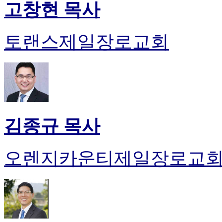
기
고창현 목사
미
프
진
토랜스제일장로교회
약
국
미
국
24
시
간
대
김종규 목사
출
오렌지카운티제일장로교