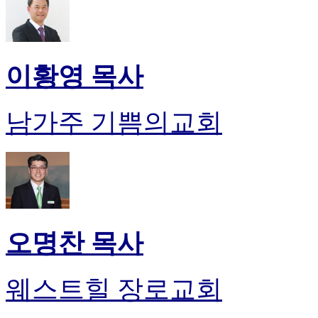
이황영 목사
남가주 기쁨의교회
오명찬 목사
웨스트힐 장로교회