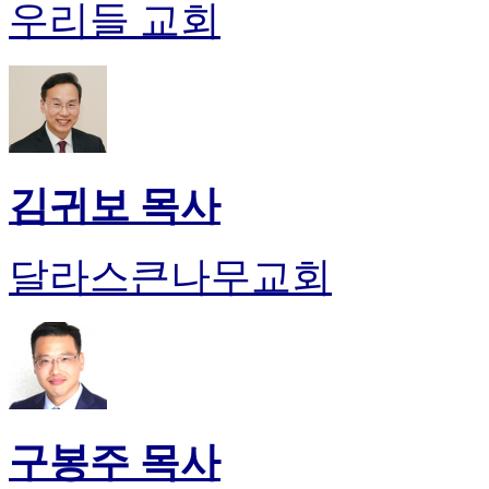
우리들 교회
비
아
탑-
시
알
리
스
구
김귀보 목사
입
돔
클
럽
달라스큰나무교회
DOMCLUB
실
시
간
무
료
채
팅
구봉주 목사
돔
클