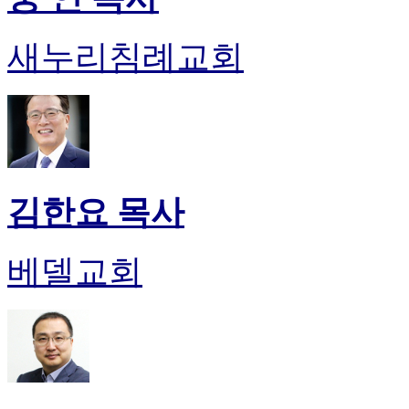
기
미
새누리침례교회
프
진
후
기
대
출
후
기
김한요 목사
비
아
센
터
베델교회
웹
토
끼
미
프
진
후