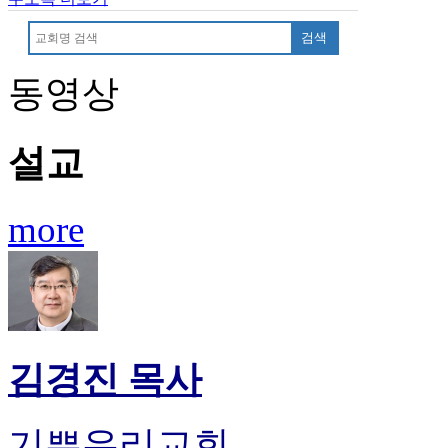
기
부
검색
전
치
동영상
료
약
임
설교
심
중
절
코
more
리
아
e
뉴
스
신
규
김경진 목사
노
제
휴
기쁜우리교회
사