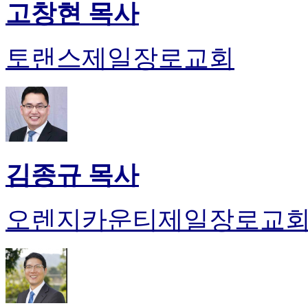
기
고창현 목사
미
프
진
토랜스제일장로교회
약
국
미
국
24
시
간
대
김종규 목사
출
오렌지카운티제일장로교