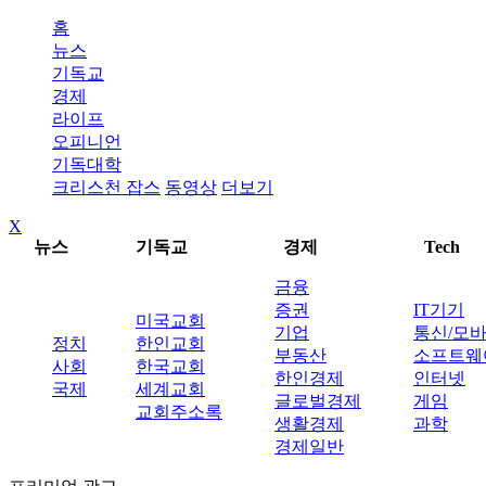
홈
뉴스
기독교
경제
라이프
오피니언
기독대학
크리스천 잡스
동영상
더보기
X
뉴스
기독교
경제
Tech
금융
증권
IT기기
미국교회
기업
통신/모
정치
한인교회
부동산
소프트웨
사회
한국교회
한인경제
인터넷
국제
세계교회
글로벌경제
게임
교회주소록
생활경제
과학
경제일반