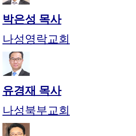
박은성 목사
나성영락교회
유경재 목사
나성북부교회