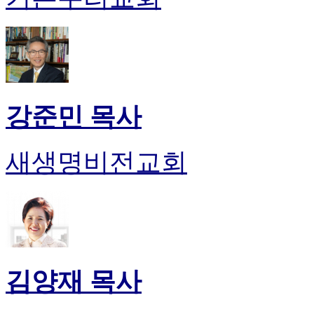
이
트
무
료
만
남
어
강준민 목사
플
시
알
새생명비전교회
리
스
후
기
가
평
발
기
김양재 목사
부
진
약