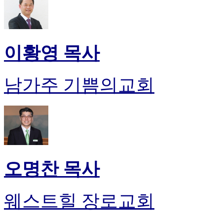
이황영 목사
남가주 기쁨의교회
오명찬 목사
웨스트힐 장로교회