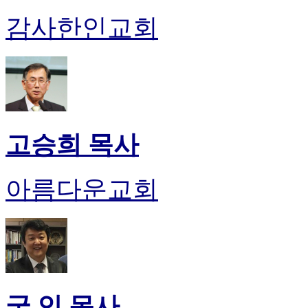
럽
감사한인교회
DOMCLUB.top
유
머
판
북
토
끼
최
고승희 목사
신
토
렌
아름다운교회
트
사
이
트
순
위
비
아
궁 인 목사
후