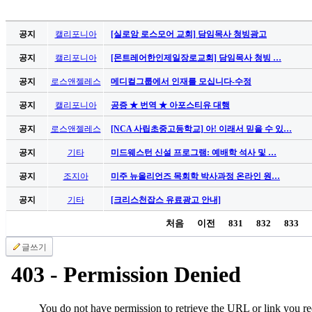
가
평
공지
캘리포니아
[실로암 로스모어 교회] 담임목사 청빙광고
만
공지
캘리포니아
[몬트레어한인제일장로교회] 담임목사 청빙 …
남
찾
공지
로스앤젤레스
메디컬그룹에서 인재를 모십니다-수정
기
은
공지
캘리포니아
공증 ★ 번역 ★ 아포스티유 대행
꼴
공지
로스앤젤레스
[NCA 사립초중고등학교] 아! 이래서 믿을 수 있…
링
크
공지
기타
미드웨스턴 신설 프로그램: 예배학 석사 및 …
밍
키
공지
조지아
미주 뉴올리언즈 목회학 박사과정 온라인 원…
넷
공지
기타
[크리스천잡스 유료광고 안내]
주
소
처음
이전
831
832
833
minky
합
글쓰기
체
출
장
안