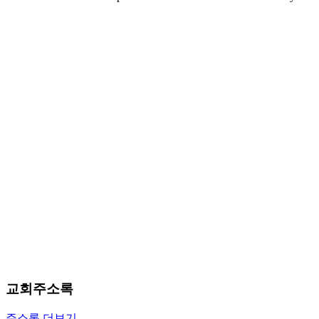
마
러
브
약
국
주
소
야
우
즐
성
비
아
탑-
프
릴
리
지
구
교회주소록
입
발
주소록 더보기