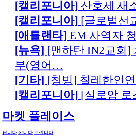
[캘리포니아]
산호세 새
[캘리포니아]
[글로벌선교
[애틀랜타]
EM 사역자 
[뉴욕]
[맨하탄 IN2교회
부(영어…
[기타]
[청빙] 칠레한인연
[캘리포니아]
[실로암 로
마켓 플레이스
팝니다
삽니다
드립니다