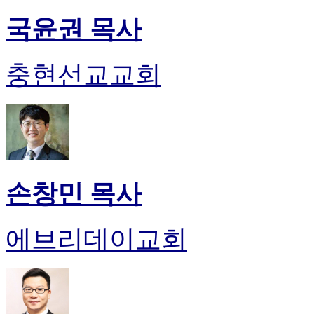
국윤권 목사
충현선교교회
손창민 목사
에브리데이교회