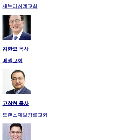
새누리침례교회
럽
DOMCLUB.top
유
머
판
북
토
김한요 목사
끼
최
베델교회
신
토
렌
트
사
이
고창현 목사
트
순
토랜스제일장로교회
위
비
아
후