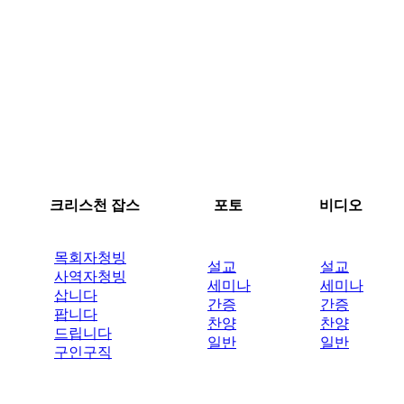
크리스천 잡스
포토
비디오
목회자청빙
설교
설교
사역자청빙
세미나
세미나
삽니다
간증
간증
팝니다
찬양
찬양
드립니다
일반
일반
구인구직