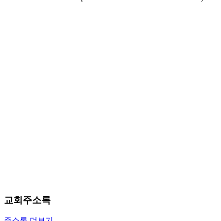
마
러
브
약
국
주
소
야
우
즐
성
비
아
탑-
프
릴
리
지
구
교회주소록
입
발
주소록 더보기