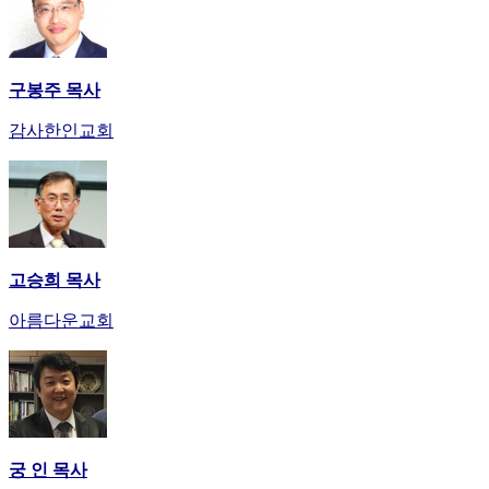
비
아
탑-
시
구봉주 목사
알
리
감사한인교회
스
구
입
돔
클
럽
고승희 목사
DOMCLUB
실
아름다운교회
시
간
무
료
채
팅
돔
궁 인 목사
클