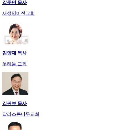
강준민 목사
이
트
새생명비전교회
무
료
만
남
어
플
김양재 목사
시
알
우리들 교회
리
스
후
기
가
평
발
김귀보 목사
기
달라스큰나무교회
부
진
약