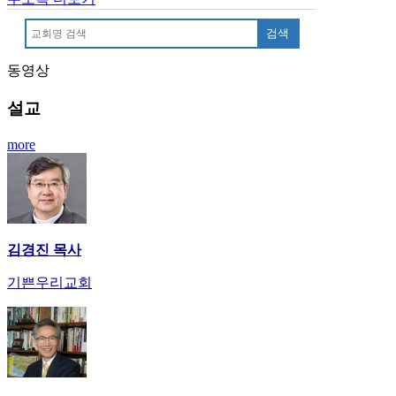
기
부
검색
전
치
동영상
료
약
설교
임
심
more
중
절
코
리
아
e
김경진 목사
뉴
스
기쁜우리교회
신
규
노
제
휴
사