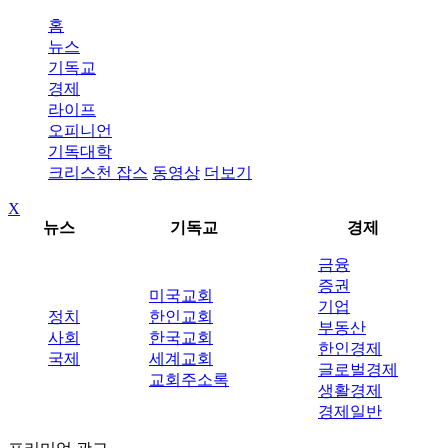
홈
뉴스
기독교
경제
라이프
오피니언
기독대학
크리스천 잡스
동영상
더보기
X
뉴스
기독교
경제
금융
증권
미국교회
기업
정치
한인교회
부동산
사회
한국교회
한인경제
국제
세계교회
글로벌경제
교회주소록
생활경제
경제일반