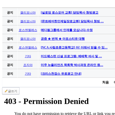
가
평
공지
캘리포니아
[실로암 로스모어 교회] 담임목사 청빙광고
만
공지
캘리포니아
[몬트레어한인제일장로교회] 담임목사 청빙 …
남
찾
공지
로스앤젤레스
메디컬그룹에서 인재를 모십니다-수정
기
은
공지
캘리포니아
공증 ★ 번역 ★ 아포스티유 대행
꼴
공지
로스앤젤레스
[NCA 사립초중고등학교] 아! 이래서 믿을 수 있…
링
크
공지
기타
미드웨스턴 신설 프로그램: 예배학 석사 및 …
밍
키
공지
조지아
미주 뉴올리언즈 목회학 박사과정 온라인 원…
넷
공지
기타
[크리스천잡스 유료광고 안내]
주
소
처음
minky
합
글쓰기
체
출
장
안