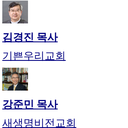
무
료
만
남
어
플
김경진 목사
시
알
리
기쁜우리교회
스
후
기
가
평
발
기
부
강준민 목사
진
약
비
새생명비전교회
아
탑-