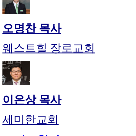
오명찬 목사
웨스트힐 장로교회
이은상 목사
세미한교회