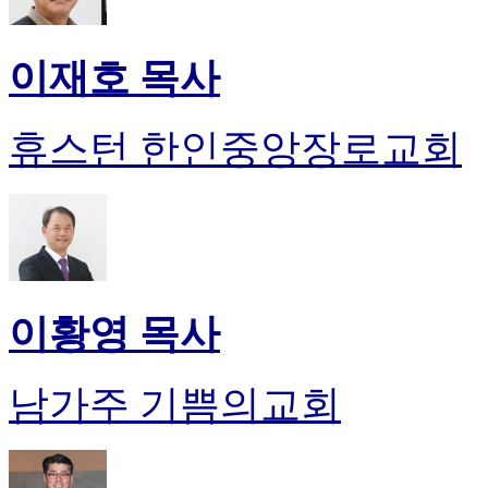
이재호 목사
휴스턴 한인중앙장로교회
이황영 목사
남가주 기쁨의교회