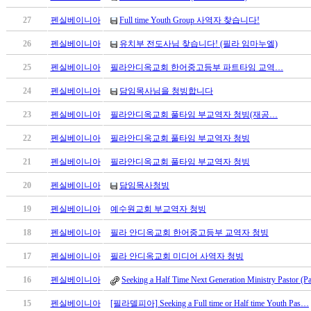
만
27
펜실베이니아
Full time Youth Group 사역자 찾습니다!
남
찾
26
펜실베이니아
유치부 전도사님 찾습니다! (필라 임마누엘)
기
은
25
펜실베이니아
필라안디옥교회 한어중고등부 파트타임 교역…
꼴
24
펜실베이니아
담임목사님을 청빙합니다
링
크
23
펜실베이니아
필라안디옥교회 풀타임 부교역자 청빙(재공…
밍
키
22
펜실베이니아
필라안디옥교회 풀타임 부교역자 청빙
넷
21
펜실베이니아
필라안디옥교회 풀타임 부교역자 청빙
주
소
20
펜실베이니아
담임목사청빙
minky
합
19
펜실베이니아
예수원교회 부교역자 청빙
체
18
펜실베이니아
필라 안디옥교회 한어중고등부 교역자 청빙
출
장
17
펜실베이니아
필라 안디옥교회 미디어 사역자 청빙
안
16
펜실베이니아
Seeking a Half Time Next Generation Ministry Pastor (P
마
러
15
펜실베이니아
[필라델피아] Seeking a Full time or Half time Youth Pas…