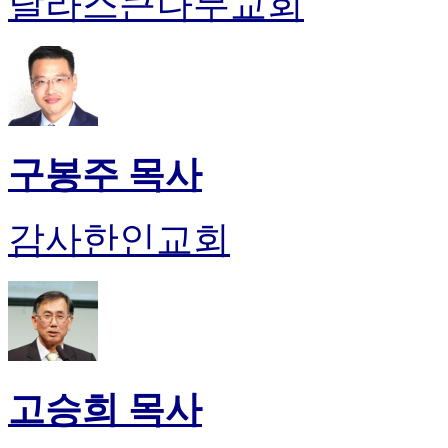
달라스큰나무교회
유
머
판
북
토
끼
최
신
구봉주 목사
토
렌
트
감사한인교회
사
이
트
순
위
비
아
후
고승희 목사
기
미
프