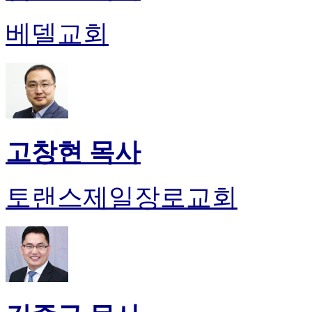
진
약
베델교회
국
미
국
24
시
간
대
출
고창현 목사
토랜스제일장로교회