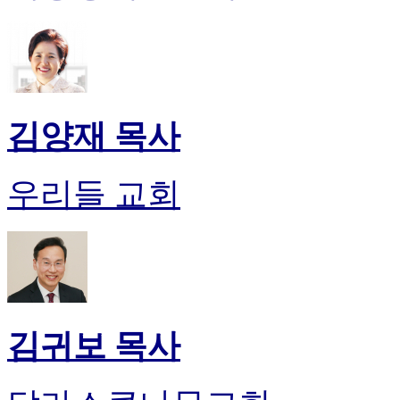
시
알
리
스
구
입
김양재 목사
돔
클
럽
우리들 교회
DOMCLUB
실
시
간
무
료
채
팅
돔
김귀보 목사
클
럽
DOMCLUB.top