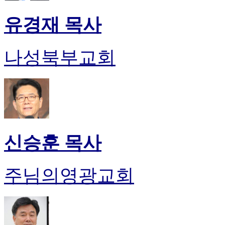
유경재 목사
나성북부교회
신승훈 목사
주님의영광교회