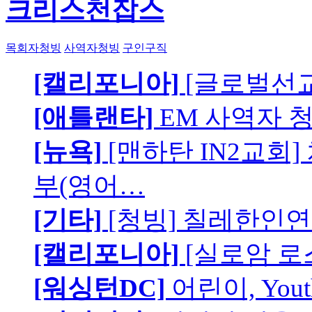
크리스천잡스
목회자청빙
사역자청빙
구인구직
[캘리포니아]
[글로벌선교
[애틀랜타]
EM 사역자 
[뉴욕]
[맨하탄 IN2교회
부(영어…
[기타]
[청빙] 칠레한인연
[캘리포니아]
[실로암 로
[워싱턴DC]
어린이, You