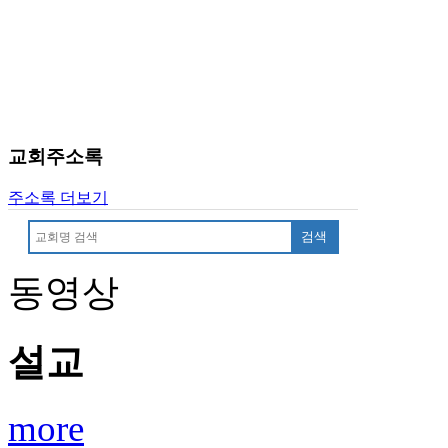
치
료
약
임
심
중
절
교회주소록
코
리
주소록 더보기
아
e
검색
뉴
스
동영상
신
규
노
제
설교
휴
사
이
more
트