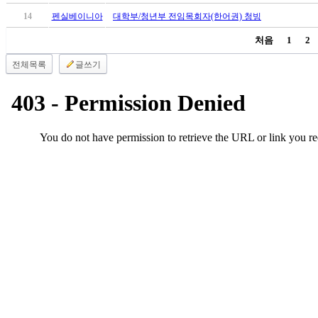
브
약
14
펜실베이니아
대학부/청년부 전임목회자(한어권) 청빙
국
처음
1
2
주
소
전체목록
글쓰기
야
우
즐
성
비
아
탑-
프
릴
리
지
구
입
발
기
부
전