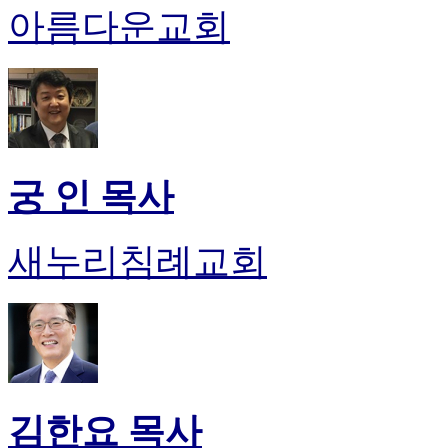
아름다운교회
진
후
기
대
출
후
기
비
궁 인 목사
아
센
터
새누리침례교회
웹
토
끼
미
프
진
후
기
미
김한요 목사
프