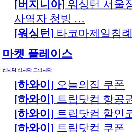
[버지니아]
워싱턴 서울장로
사역자 청빙 …
[워싱턴]
타코마제일침례교
마켓 플레이스
팝니다
삽니다
드립니다
[하와이]
오늘의집 쿠폰
[하와이]
트립닷컴 항공
[하와이]
트립닷컴 할인
[하와이]
트립닷컴 쿠폰