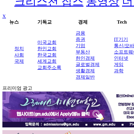
크리스천 잡스
동영상
더
X
뉴스
기독교
경제
Tech
금융
증권
IT기기
미국교회
기업
통신/모
정치
한인교회
부동산
소프트웨
사회
한국교회
한인경제
인터넷
국제
세계교회
글로벌경제
게임
교회주소록
생활경제
과학
경제일반
프리미엄 광고