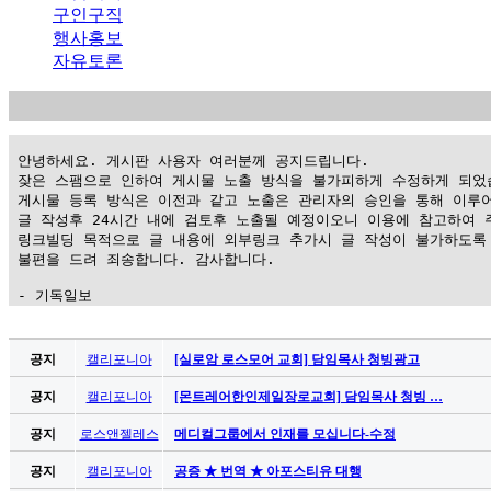
구인구직
행사홍보
자유토론
 안녕하세요. 게시판 사용자 여러분께 공지드립니다.

 잦은 스팸으로 인하여 게시물 노출 방식을 불가피하게 수정하게 되었습
 게시물 등록 방식은 이전과 같고 노출은 관리자의 승인을 통해 이루어
 글 작성후 24시간 내에 검토후 노출될 예정이오니 이용에 참고하여 주
 링크빌딩 목적으로 글 내용에 외부링크 추가시 글 작성이 불가하도록 
 불편을 드려 죄송합니다. 감사합니다.

 - 기독일보
가
평
공지
캘리포니아
[실로암 로스모어 교회] 담임목사 청빙광고
만
공지
캘리포니아
[몬트레어한인제일장로교회] 담임목사 청빙 …
남
찾
공지
로스앤젤레스
메디컬그룹에서 인재를 모십니다-수정
기
은
공지
캘리포니아
공증 ★ 번역 ★ 아포스티유 대행