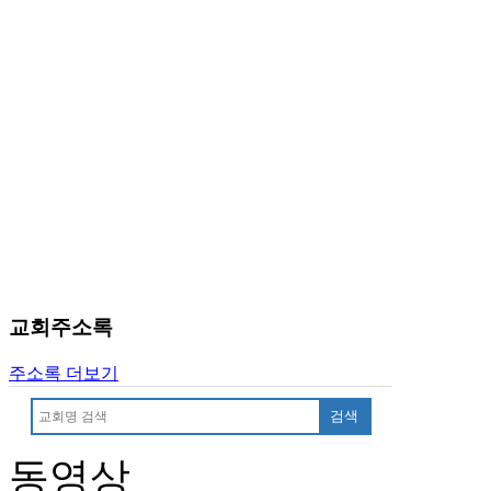
중
절
코
리
아
e
뉴
스
신
규
노
제
휴
사
이
교회주소록
트
무
주소록 더보기
료
만
검색
남
어
동영상
플