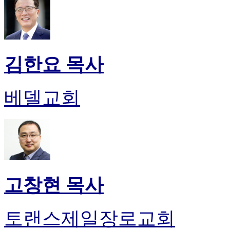
24
시
간
대
출
김한요 목사
베델교회
고창현 목사
토랜스제일장로교회