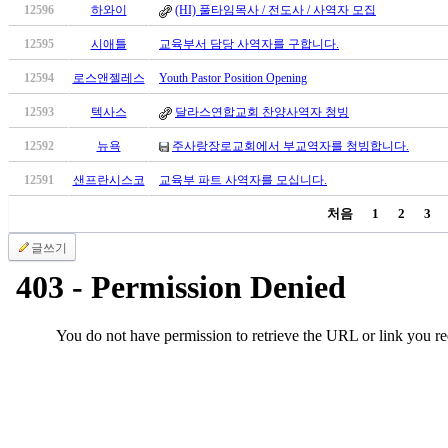
우
12596
하와이
(HI) 풀타임목사 / 전도사 / 사역자 모집
즐
12595
시애틀
교육부서 담당 사역자를 구합니다.
성
비
12594
로스앤젤레스
Youth Pastor Position Opening
아
12593
텍사스
달라스연합교회 찬양사역자 청빙
탑-
프
12592
뉴욕
주사랑장로교회에서 부교역자를 청빙합니다.
릴
리
12591
샌프란시스코
교육부 파트 사역자를 모십니다.
지
처음
1
2
3
구
입
글쓰기
발
기
부
전
치
료
약
임
심