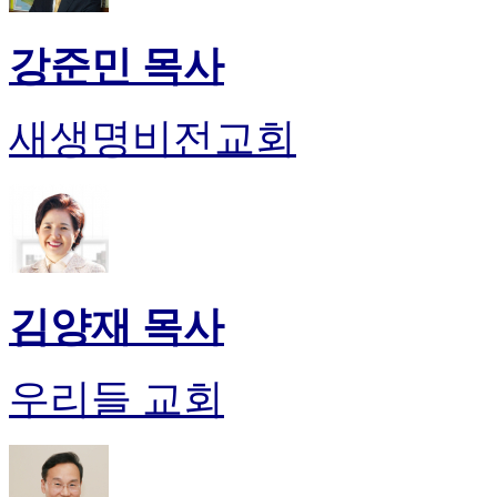
입
돔
강준민 목사
클
럽
DOMCLUB
실
새생명비전교회
시
간
무
료
채
팅
돔
클
김양재 목사
럽
DOMCLUB.top
유
우리들 교회
머
판
북
토
끼