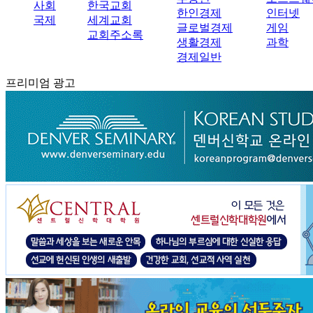
사회
한국교회
한인경제
인터넷
국제
세계교회
글로벌경제
게임
교회주소록
생활경제
과학
경제일반
프리미엄 광고