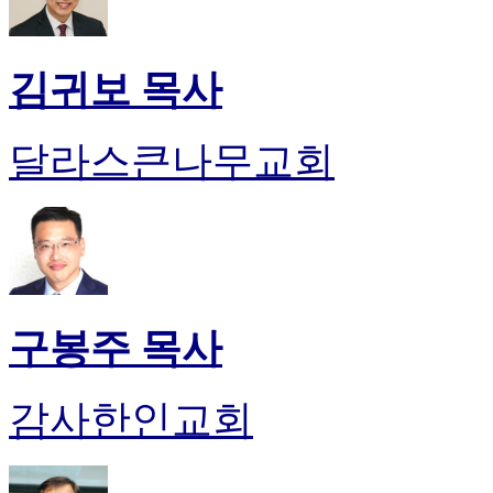
최
신
토
김귀보 목사
렌
트
사
달라스큰나무교회
이
트
순
위
비
아
후
기
구봉주 목사
미
프
진
감사한인교회
후
기
대
출