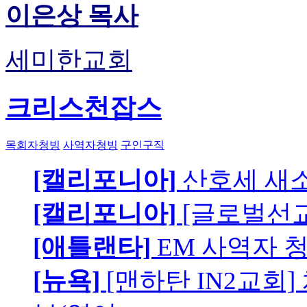
이은상 목사
세미한교회
크리스천잡스
목회자청빙
사역자청빙
구인구직
[캘리포니아]
산호세 새
[캘리포니아]
[글로벌선교
[애틀랜타]
EM 사역자 
[뉴욕]
[맨하탄 IN2교회