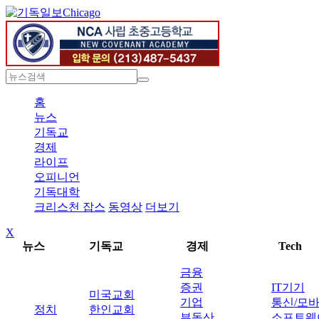
Chicago
홈
뉴스
기독교
경제
라이프
오피니언
기독대학
크리스천 잡스
동영상
더보기
X
뉴스
기독교
경제
Tech
금융
증권
IT기기
미국교회
기업
통신/모
정치
한인교회
부동산
소프트웨