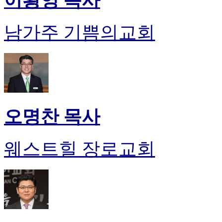
이황영 목사
남가주 기쁨의교회
오명찬 목사
웨스트힐 장로교회