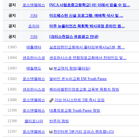
꼴
공지
로스앤젤레스
[NCA 사립초중고등학교] 아! 이래서 믿을 수 있…
링
크
공지
기타
미드웨스턴 신설 프로그램: 예배학 석사 및 …
밍
키
공지
조지아
미주 뉴올리언즈 목회학 박사과정 온라인 원…
넷
공지
기타
[크리스천잡스 유료광고 안내]
주
소
12605
애틀랜타
실로암한인교회에서 풀타임부목사님1분, 행…
minky
합
12604
샌프란시스코
샌프란시스코 연합장로교회에서 찬양인도 및…
체
12603
메릴랜드
부교역자 청빙(풀타임)
출
장
12602
로스앤젤레스
얼바인 온누리교회 EM Youth Pastor
안
12601
샌프란시스코
쌘라파엘한인장로교회 교육부 목회자 청빙
마
러
12600
로스앤젤레스
가상 어시스턴트 5명 즉시 모집
브
약
12599
로스앤젤레스
대흥장로교회 Youth Pastor 청빙
국
12598
캘리포니아
반주자 청빙
주
소
12597
로스앤젤레스
한인타운 5분거리 오피스 렌트합니다
야