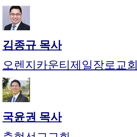
김종규 목사
오렌지카운티제일장로교
국윤권 목사
충현선교교회