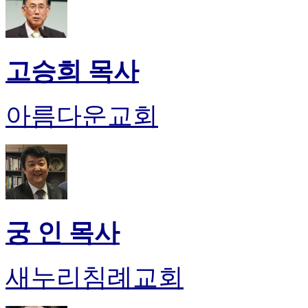
후
기
비
아
고승희 목사
센
터
웹
아름다운교회
토
끼
미
프
진
후
기
미
프
궁 인 목사
진
약
국
새누리침례교회
미
국