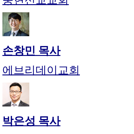
손창민 목사
에브리데이교회
박은성 목사