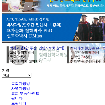
지역
목회자청빙
사역자청빙
교회 부동산/렌트
팝니다
드립니다