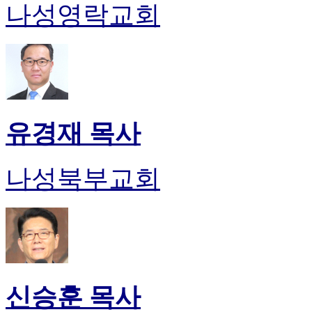
나성영락교회
유경재 목사
나성북부교회
신승훈 목사