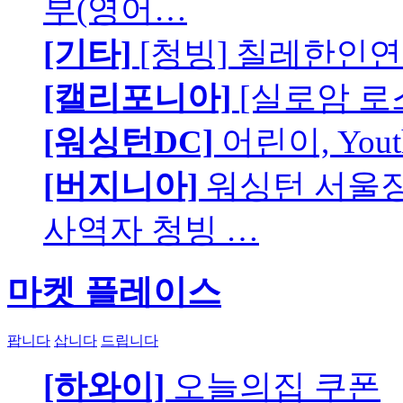
부(영어…
[기타]
[청빙] 칠레한인연
[캘리포니아]
[실로암 로
[워싱턴DC]
어린이, You
[버지니아]
워싱턴 서울장로
사역자 청빙 …
마켓 플레이스
팝니다
삽니다
드립니다
[하와이]
오늘의집 쿠폰