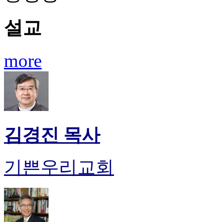
시
알
설교
리
스
후
more
기
가
평
발
기
부
진
김경진 목사
약
비
아
기쁜우리교회
탑-
시
알
리
스
구