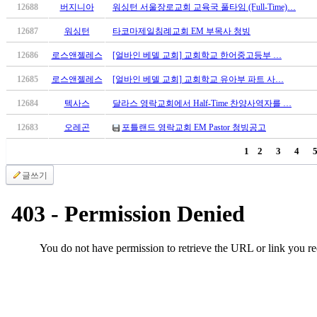
우
12688
버지니아
워싱턴 서울장로교회 교육국 풀타임 (Full-Time)…
즐
12687
워싱턴
타코마제일침례교회 EM 부목사 청빙
성
비
12686
로스앤젤레스
[얼바인 베델 교회] 교회학교 한어중고등부 …
아
12685
로스앤젤레스
[얼바인 베델 교회] 교회학교 유아부 파트 사…
탑-
프
12684
텍사스
달라스 영락교회에서 Half-Time 찬양사역자를 …
릴
리
12683
오레곤
포틀랜드 영락교회 EM Pastor 청빙공고
지
1
2
3
4
구
입
글쓰기
발
기
부
전
치
료
약
임
심