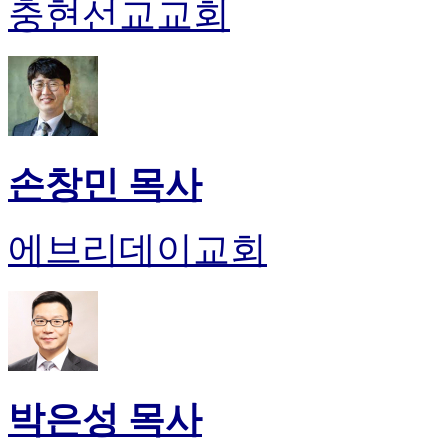
충현선교교회
손창민 목사
에브리데이교회
박은성 목사