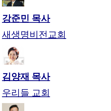
입
돔
클
강준민 목사
럽
DOMCLUB
실
새생명비전교회
시
간
무
료
채
팅
돔
클
김양재 목사
럽
DOMCLUB.top
유
머
우리들 교회
판
북
토
끼