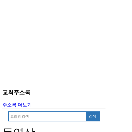
중
절
코
리
아
e
뉴
스
신
규
노
제
휴
사
이
교회주소록
트
무
주소록 더보기
료
만
검색
남
어
플