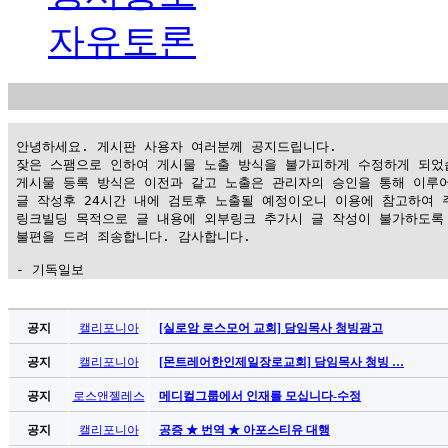
자유토론
 안녕하세요. 게시판 사용자 여러분께 공지드립니다.

 잦은 스팸으로 인하여 게시물 노출 방식을 불가피하게 수정하게 되었습
 게시물 등록 방식은 이전과 같고 노출은 관리자의 승인을 통해 이루어
 글 작성후 24시간 내에 검토후 노출될 예정이오니 이용에 참고하여 주
 링크빌딩 목적으로 글 내용에 외부링크 추가시 글 작성이 불가하도록 
 불편을 드려 죄송합니다. 감사합니다.

 - 기독일보
가
평
공지
캘리포니아
[실로암 로스모어 교회] 담임목사 청빙광고
만
공지
캘리포니아
[몬트레어한인제일장로교회] 담임목사 청빙 …
남
찾
공지
로스앤젤레스
메디컬그룹에서 인재를 모십니다-수정
기
은
공지
캘리포니아
공증 ★ 번역 ★ 아포스티유 대행