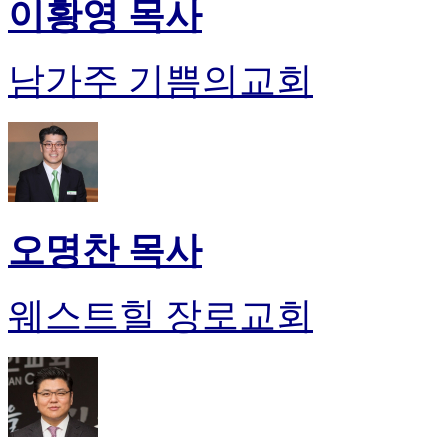
이황영 목사
남가주 기쁨의교회
오명찬 목사
웨스트힐 장로교회