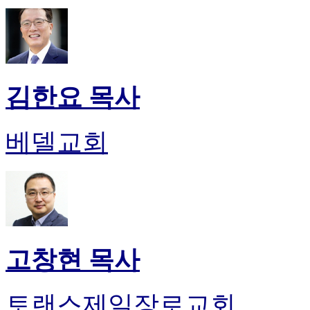
24
시
간
대
출
김한요 목사
베델교회
고창현 목사
토랜스제일장로교회