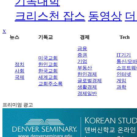
기독대학
크리스천 잡스
동영상
더
X
뉴스
기독교
경제
Tech
금융
증권
IT기기
미국교회
기업
통신/모
정치
한인교회
부동산
소프트웨
사회
한국교회
한인경제
인터넷
국제
세계교회
글로벌경제
게임
교회주소록
생활경제
과학
경제일반
프리미엄 광고