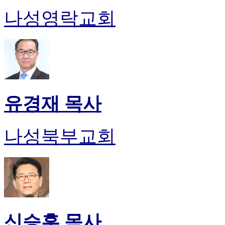
나성영락교회
유경재 목사
나성북부교회
신승훈 목사