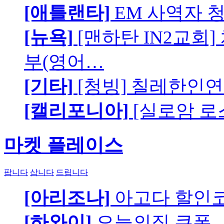
[애틀랜타]
EM 사역자 
[뉴욕]
[맨하탄 IN2교회
부(영어…
[기타]
[청빙] 칠레한인연
[캘리포니아]
[실로암 로
마켓 플레이스
팝니다
삽니다
드립니다
[아리조나]
아고다 할인
[하와이]
오늘의집 쿠폰