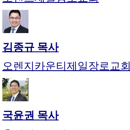
김종규 목사
오렌지카운티제일장로교
국윤권 목사