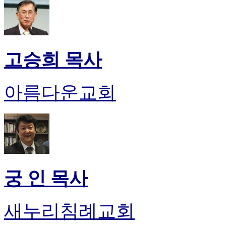
후
기
비
아
센
고승희 목사
터
웹
토
아름다운교회
끼
미
프
진
후
기
미
프
궁 인 목사
진
약
국
새누리침례교회
미
국