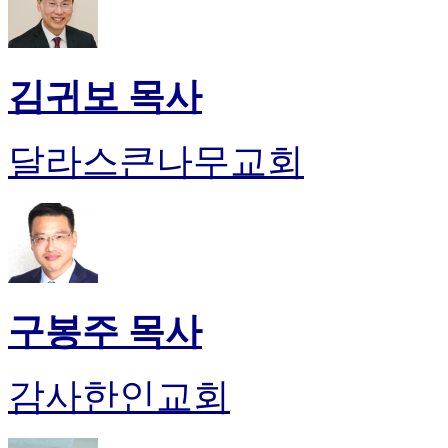
최
신
토
렌
김귀보 목사
트
사
이
달라스큰나무교회
트
순
위
비
아
후
기
미
구봉주 목사
프
진
후
감사한인교회
기
대
출