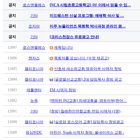
꼴
공지
로스앤젤레스
[NCA 사립초중고등학교] 아! 이래서 믿을 수 있…
링
크
공지
기타
미드웨스턴 신설 프로그램: 예배학 석사 및 …
밍
키
공지
조지아
미주 뉴올리언즈 목회학 박사과정 온라인 원…
넷
공지
기타
[크리스천잡스 유료광고 안내]
주
소
12697
로스앤젤레스
제목입니다
minky
합
12696
캔자스
목회자를 모십니다. (수정 재공고)
체
12695
캘리포니아
산호세 새소망교회 영유아부 사역자 청빙
출
장
12694
캘리포니아
[글로벌선교교회] 2대 담임목사 청빙 공고
안
12693
애틀랜타
EM 사역자 청빙
마
러
12692
뉴욕
[맨하탄 IN2교회] 차세대총괄, 영유아부(한어…
브
약
12691
기타
[청빙] 칠레한인연합교회 전임 사역자 (1명)
국
12690
캘리포니아
[실로암 로스모어 교회] 담임목사 청빙광고
주
소
12689
워싱턴DC
어린이, Youth 사역자 청빙- 올네이션스 교회 -
야