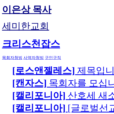
이은상 목사
세미한교회
크리스천잡스
목회자청빙
사역자청빙
구인구직
[로스앤젤레스]
제목입
[캔자스]
목회자를 모십니
[캘리포니아]
산호세 새
[캘리포니아]
[글로벌선교