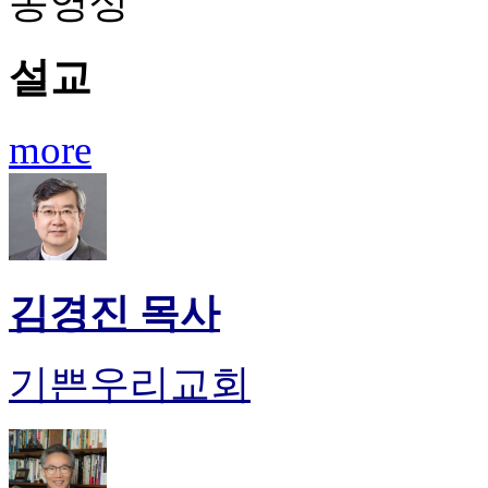
동영상
시
알
리
설교
스
후
기
more
가
평
발
기
부
진
약
김경진 목사
비
아
탑-
기쁜우리교회
시
알
리
스
구