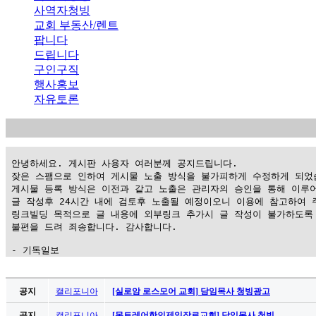
사역자청빙
교회 부동산/렌트
팝니다
드립니다
구인구직
행사홍보
자유토론
 안녕하세요. 게시판 사용자 여러분께 공지드립니다.

 잦은 스팸으로 인하여 게시물 노출 방식을 불가피하게 수정하게 되었습
 게시물 등록 방식은 이전과 같고 노출은 관리자의 승인을 통해 이루어
 글 작성후 24시간 내에 검토후 노출될 예정이오니 이용에 참고하여 주
 링크빌딩 목적으로 글 내용에 외부링크 추가시 글 작성이 불가하도록 
 불편을 드려 죄송합니다. 감사합니다.

 - 기독일보
가
평
공지
캘리포니아
[실로암 로스모어 교회] 담임목사 청빙광고
만
공지
캘리포니아
[몬트레어한인제일장로교회] 담임목사 청빙 …