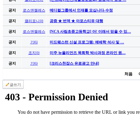
남
찾
공지
로스앤젤레스
메디컬그룹에서 인재를 모십니다-수정
기
은
공지
캘리포니아
공증 ★ 번역 ★ 아포스티유 대행
꼴
공지
로스앤젤레스
[NCA 사립초중고등학교] 아! 이래서 믿을 수 있…
링
크
공지
기타
미드웨스턴 신설 프로그램: 예배학 석사 및 …
밍
키
공지
조지아
미주 뉴올리언즈 목회학 박사과정 온라인 원…
넷
공지
기타
[크리스천잡스 유료광고 안내]
주
소
처음
minky
합
글쓰기
체
출
장
안
마
러
브
약