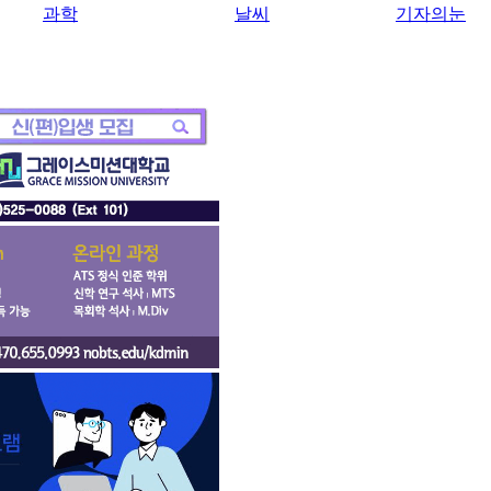
과학
날씨
기자의눈