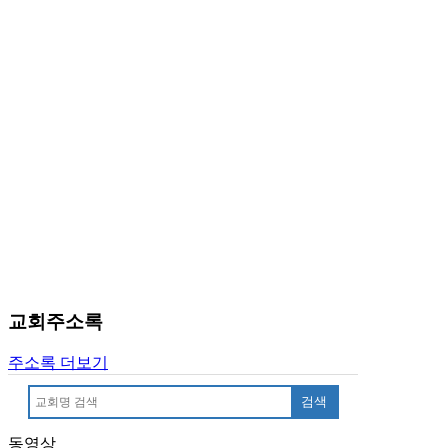
국
주
소
야
우
즐
성
비
아
탑-
프
릴
리
지
구
교회주소록
입
발
주소록 더보기
기
부
검색
전
치
동영상