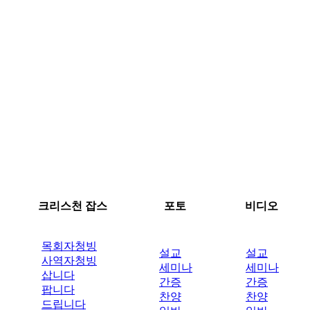
크리스천 잡스
포토
비디오
목회자청빙
설교
설교
사역자청빙
세미나
세미나
삽니다
간증
간증
팝니다
찬양
찬양
드립니다