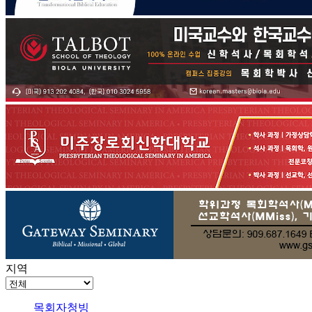
지역
목회자청빙