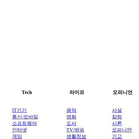
Tech
라이프
오피니언
IT기기
음악
사설
통신/모바일
영화
칼럼
소프트웨어
도서
시론
인터넷
TV/방송
오피니언
게임
생활정보
기고