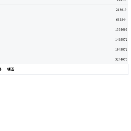
218919
662844
1398606
1499872
1949872
3244076
음
맨끝