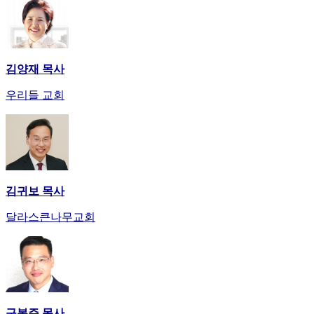
만
남
어
플
김양재 목사
시
알
우리들 교회
리
스
후
기
가
평
발
김귀보 목사
기
달라스큰나무교회
부
진
약
비
아
탑-
시
구봉주 목사