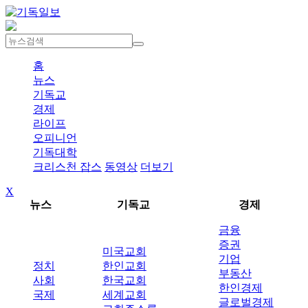
홈
뉴스
기독교
경제
라이프
오피니언
기독대학
크리스천 잡스
동영상
더보기
X
뉴스
기독교
경제
금융
증권
미국교회
기업
정치
한인교회
부동산
사회
한국교회
한인경제
국제
세계교회
글로벌경제