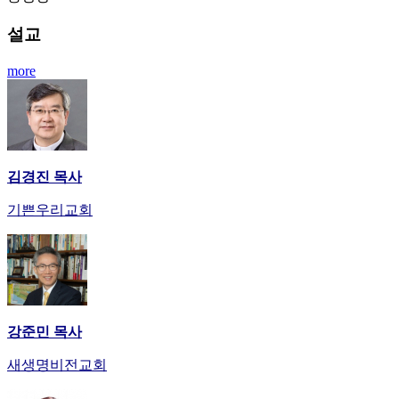
료
약
설교
임
심
more
중
절
코
리
아
e
김경진 목사
뉴
스
기쁜우리교회
신
규
노
제
휴
사
강준민 목사
이
트
새생명비전교회
무
료