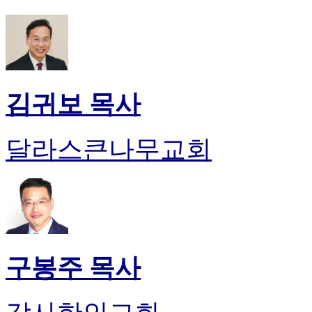
시
알
리
스
구
입
김귀보 목사
돔
클
럽
달라스큰나무교회
DOMCLUB
실
시
간
무
료
채
팅
구봉주 목사
돔
클
럽
DOMCLUB.top