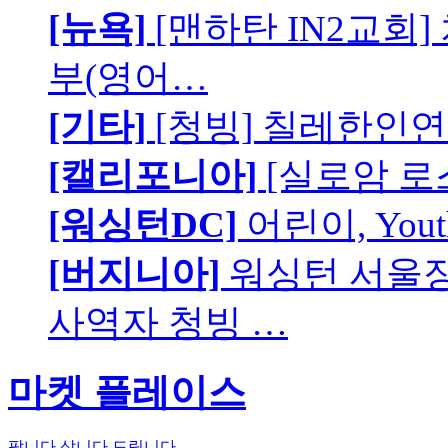
[뉴욕]
[맨하탄 IN2교회
부(영어…
[기타]
[청빙] 칠레한인연
[캘리포니아]
[실로암 로
[워싱턴DC]
어린이, You
[버지니아]
워싱턴 서울장로
사역자 청빙 …
마켓 플레이스
팝니다
삽니다
드립니다