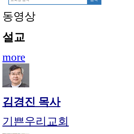
치
료
동영상
약
임
심
설교
중
절
코
more
리
아
e
뉴
스
신
규
노
김경진 목사
제
휴
사
기쁜우리교회
이
트