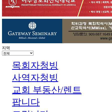
지역
목회자청빙
사역자청빙
교회 부동산/렌트
팝니다