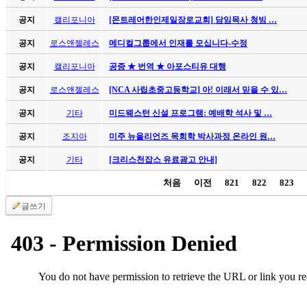
만
공지
캘리포니아
[몬트레어한인제일장로교회] 담임목사 청빙 …
남
찾
공지
로스앤젤레스
메디컬그룹에서 인재를 모십니다-수정
기
은
공지
캘리포니아
공증 ★ 번역 ★ 아포스티유 대행
꼴
공지
로스앤젤레스
[NCA 사립초중고등학교] 아! 이래서 믿을 수 있…
링
크
공지
기타
미드웨스턴 신설 프로그램: 예배학 석사 및 …
밍
키
공지
조지아
미주 뉴올리언즈 목회학 박사과정 온라인 원…
넷
공지
기타
[크리스천잡스 유료광고 안내]
주
소
처음
이전
821
822
823
minky
합
글쓰기
체
출
장
안
마
러