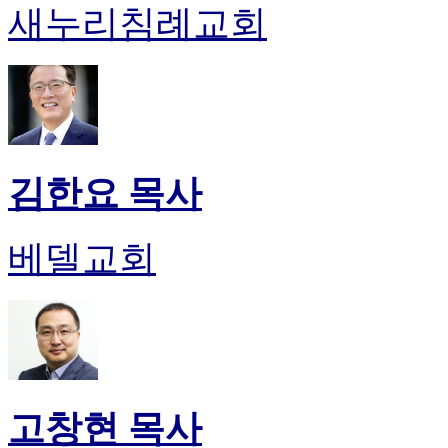
새누리침례교회
진
후
기
대
출
후
기
비
김한요 목사
아
센
터
베델교회
웹
토
끼
미
프
진
후
기
고창현 목사
미
프