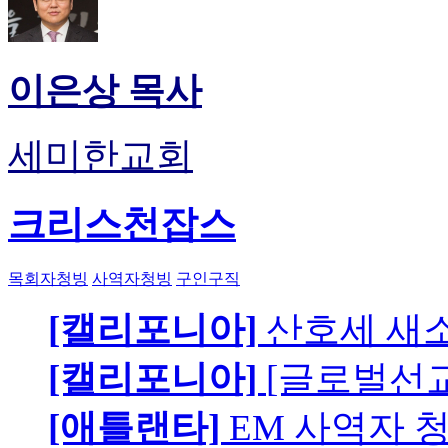
이은상 목사
세미한교회
크리스천잡스
목회자청빙
사역자청빙
구인구직
[캘리포니아]
산호세 새
[캘리포니아]
[글로벌선교
[애틀랜타]
EM 사역자 