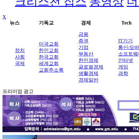
크리스천 잡스
동영상
더
X
뉴스
기독교
경제
Tech
금융
증권
IT기기
미국교회
기업
통신/모
정치
한인교회
부동산
소프트웨
사회
한국교회
한인경제
인터넷
국제
세계교회
글로벌경제
게임
교회주소록
생활경제
과학
경제일반
프리미엄 광고