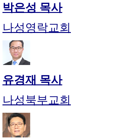
박은성 목사
나성영락교회
유경재 목사
나성북부교회