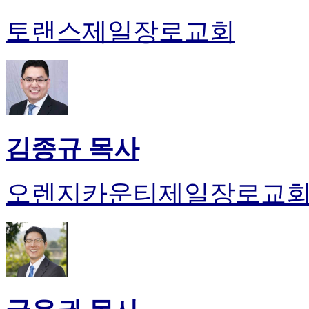
진
토랜스제일장로교회
약
국
미
국
24
시
간
대
출
김종규 목사
오렌지카운티제일장로교