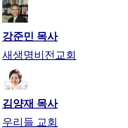
무
료
만
남
어
플
강준민 목사
시
알
리
새생명비전교회
스
후
기
가
평
발
기
부
김양재 목사
진
약
비
우리들 교회
아
탑-