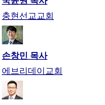
국윤권 목사
충현선교교회
손창민 목사
에브리데이교회