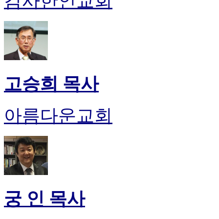
감사한인교회
유
머
판
북
토
끼
최
신
고승희 목사
토
렌
트
아름다운교회
사
이
트
순
위
비
아
후
궁 인 목사
기
미
프