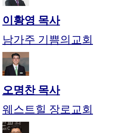
이황영 목사
남가주 기쁨의교회
오명찬 목사
웨스트힐 장로교회