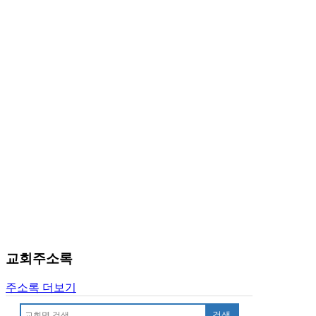
브
약
국
주
소
야
우
즐
성
비
아
탑-
프
릴
리
지
구
입
교회주소록
발
기
주소록 더보기
부
전
검색