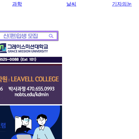
과학
날씨
기자의눈