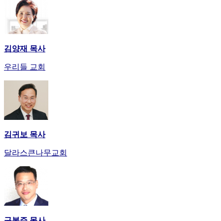
만
남
어
플
김양재 목사
시
알
우리들 교회
리
스
후
기
가
평
발
김귀보 목사
기
달라스큰나무교회
부
진
약
비
아
탑-
시
구봉주 목사