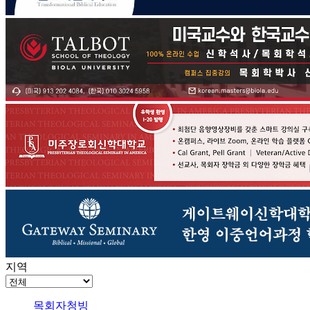
지역
목회자청빙