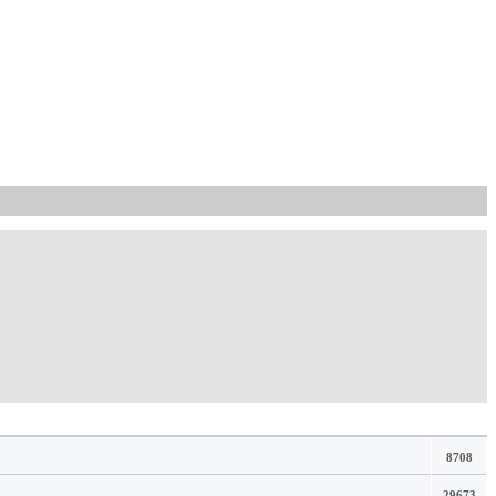
8708
29673