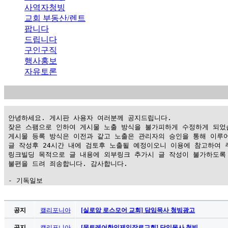
사역자청빙
교회 부동산/렌트
팝니다
드립니다
구인구직
행사홍보
자유토론
 안녕하세요. 게시판 사용자 여러분께 공지드립니다.

 잦은 스팸으로 인하여 게시물 노출 방식을 불가피하게 수정하게 되었습
 게시물 등록 방식은 이전과 같고 노출은 관리자의 승인을 통해 이루어
 글 작성후 24시간 내에 검토후 노출될 예정이오니 이용에 참고하여 주
 링크빌딩 목적으로 글 내용에 외부링크 추가시 글 작성이 불가하도록 
 불편을 드려 죄송합니다. 감사합니다.

 - 기독일보
가
평
공지
캘리포니아
[실로암 로스모어 교회] 담임목사 청빙광고
만
공지
캘리포니아
[몬트레어한인제일장로교회] 담임목사 청빙 …