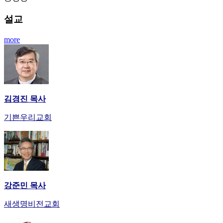
료
약
설교
임
심
more
중
절
코
리
아
e
김경진 목사
뉴
스
기쁜우리교회
신
규
노
제
휴
사
강준민 목사
이
트
새생명비전교회
무
료