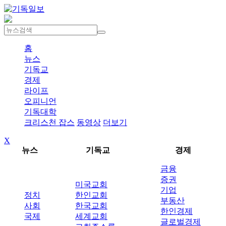
홈
뉴스
기독교
경제
라이프
오피니언
기독대학
크리스천 잡스
동영상
더보기
X
뉴스
기독교
경제
금융
증권
미국교회
기업
정치
한인교회
부동산
사회
한국교회
한인경제
국제
세계교회
글로벌경제