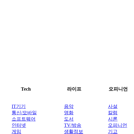
Tech
라이프
오피니언
IT기기
음악
사설
통신/모바일
영화
칼럼
소프트웨어
도서
시론
인터넷
TV/방송
오피니언
게임
생활정보
기고