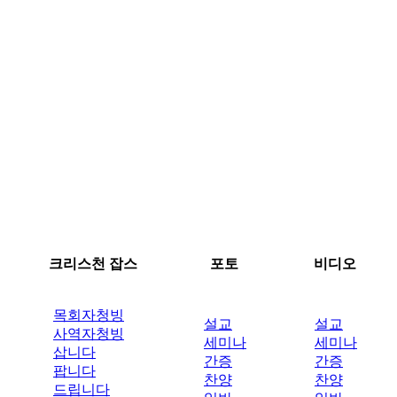
크리스천 잡스
포토
비디오
목회자청빙
설교
설교
사역자청빙
세미나
세미나
삽니다
간증
간증
팝니다
찬양
찬양
드립니다