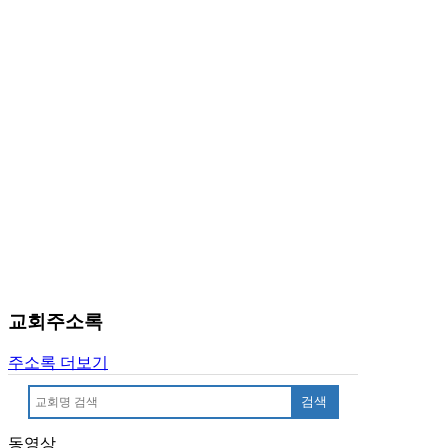
국
주
소
야
우
즐
성
비
아
탑-
프
릴
리
지
구
교회주소록
입
발
주소록 더보기
기
부
검색
전
치
동영상