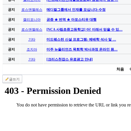
남
찾
공지
로스앤젤레스
메디컬그룹에서 인재를 모십니다-수정
기
은
공지
캘리포니아
공증 ★ 번역 ★ 아포스티유 대행
꼴
공지
로스앤젤레스
[NCA 사립초중고등학교] 아! 이래서 믿을 수 있…
링
크
공지
기타
미드웨스턴 신설 프로그램: 예배학 석사 및 …
밍
키
공지
조지아
미주 뉴올리언즈 목회학 박사과정 온라인 원…
넷
공지
기타
[크리스천잡스 유료광고 안내]
주
소
처음
minky
합
글쓰기
체
출
장
안
마
러
브
약