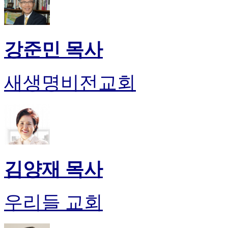
만
남
어
플
강준민 목사
시
알
리
새생명비전교회
스
후
기
가
평
발
기
부
김양재 목사
진
약
비
우리들 교회
아
탑-
시