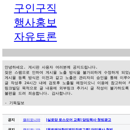
구인구직
행사홍보
자유토론
 안녕하세요. 게시판 사용자 여러분께 공지드립니다.

 잦은 스팸으로 인하여 게시물 노출 방식을 불가피하게 수정하게 되었습
 게시물 등록 방식은 이전과 같고 노출은 관리자의 승인을 통해 이루어
 글 작성후 24시간 내에 검토후 노출될 예정이오니 이용에 참고하여 주
 링크빌딩 목적으로 글 내용에 외부링크 추가시 글 작성이 불가하도록 
 불편을 드려 죄송합니다. 감사합니다.

 - 기독일보
가
평
공지
캘리포니아
[실로암 로스모어 교회] 담임목사 청빙광고
만
공지
캘리포니아
[몬트레어한인제일장로교회] 담임목사 청빙 …