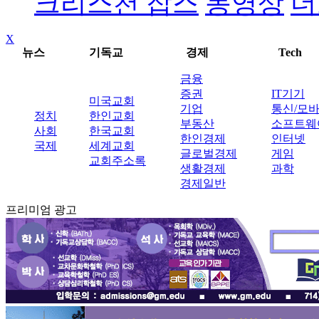
크리스천 잡스
동영상
더
X
뉴스
기독교
경제
Tech
금융
증권
IT기기
미국교회
기업
통신/모
정치
한인교회
부동산
소프트웨
사회
한국교회
한인경제
인터넷
국제
세계교회
글로벌경제
게임
교회주소록
생활경제
과학
경제일반
프리미엄 광고