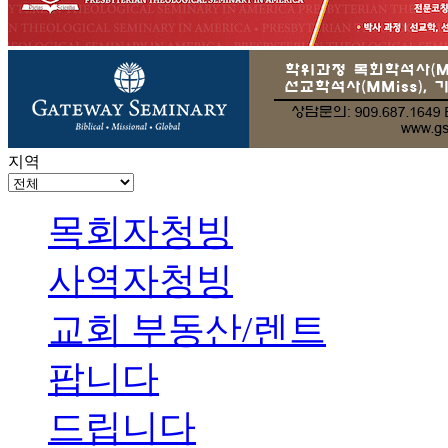
지역
목회자청빙
사역자청빙
교회 부동산/렌트
팝니다
드립니다