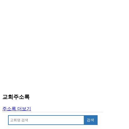
국
주
소
야
우
즐
성
비
아
탑-
프
릴
리
지
구
입
교회주소록
발
기
주소록 더보기
부
전
검색
치