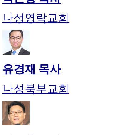
나성영락교회
유경재 목사
나성북부교회