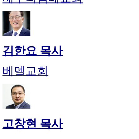
후
기
대
출
후
기
비
김한요 목사
아
센
터
베델교회
웹
토
끼
미
프
진
후
기
고창현 목사
미
프
진