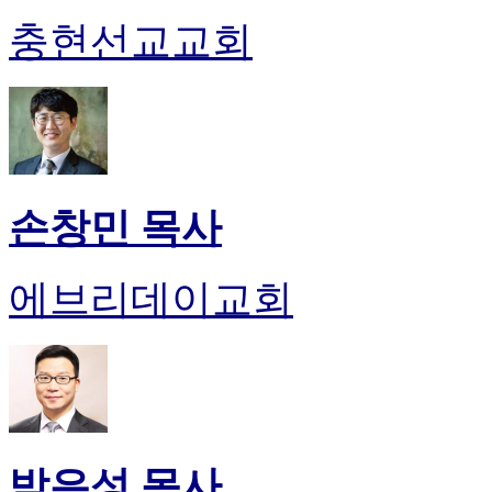
충현선교교회
손창민 목사
에브리데이교회
박은성 목사