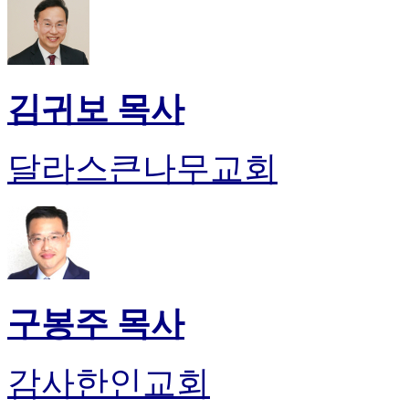
알
리
스
구
입
김귀보 목사
돔
클
럽
달라스큰나무교회
DOMCLUB
실
시
간
무
료
채
팅
구봉주 목사
돔
클
럽
DOMCLUB.top
감사한인교회
유
머