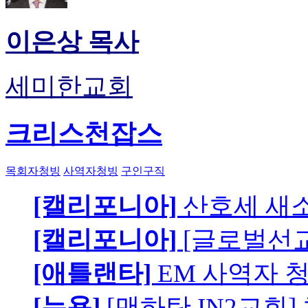
이은상 목사
세미한교회
크리스천잡스
목회자청빙
사역자청빙
구인구직
[캘리포니아]
산호세 새
[캘리포니아]
[글로벌선교
[애틀랜타]
EM 사역자 
[뉴욕]
[맨하탄 IN2교회