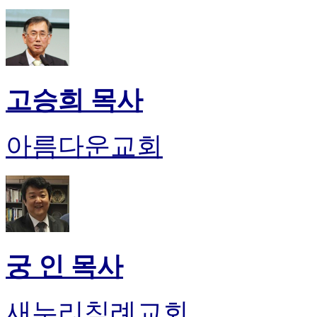
판
북
토
끼
최
신
고승희 목사
토
렌
트
아름다운교회
사
이
트
순
위
비
아
후
궁 인 목사
기
미
프
새누리침례교회
진