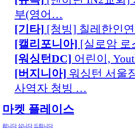
부(영어…
[기타]
[청빙] 칠레한인연
[캘리포니아]
[실로암 로
[워싱턴DC]
어린이, You
[버지니아]
워싱턴 서울장로
사역자 청빙 …
마켓 플레이스
팝니다
삽니다
드립니다