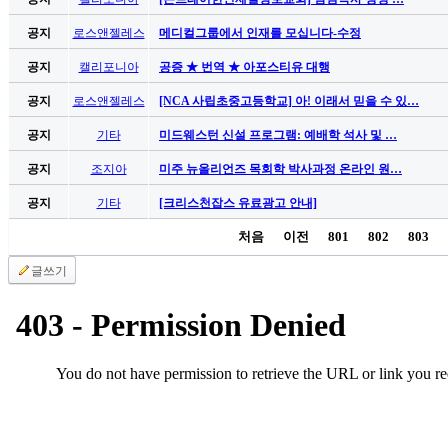
남
찾
공지
로스앤젤레스
메디컬그룹에서 인재를 모십니다-수정
기
은
공지
캘리포니아
공증 ★ 번역 ★ 아포스티유 대행
꼴
공지
로스앤젤레스
[NCA 사립초중고등학교] 아! 이래서 믿을 수 있…
링
크
공지
기타
미드웨스턴 신설 프로그램: 예배학 석사 및 …
밍
키
공지
조지아
미주 뉴올리언즈 목회학 박사과정 온라인 원…
넷
공지
기타
[크리스천잡스 유료광고 안내]
주
소
처음
이전
801
802
803
minky
합
글쓰기
체
출
장
안
마
러
브
약