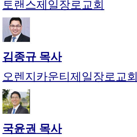
토랜스제일장로교회
약
국
미
국
24
시
간
대
출
김종규 목사
오렌지카운티제일장로교
국윤권 목사