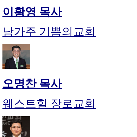
이황영 목사
남가주 기쁨의교회
오명찬 목사
웨스트힐 장로교회