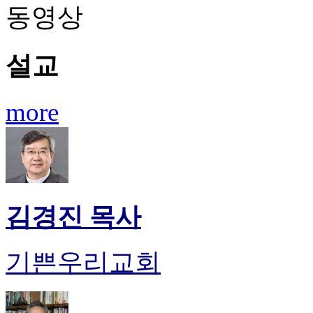
료
동영상
약
임
심
설교
중
절
코
more
리
아
e
뉴
스
신
규
노
김경진 목사
제
휴
사
기쁜우리교회
이
트
무
료