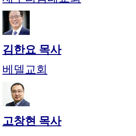
후
기
대
출
후
기
비
김한요 목사
아
센
터
베델교회
웹
토
끼
미
프
진
후
기
고창현 목사
미
프
진