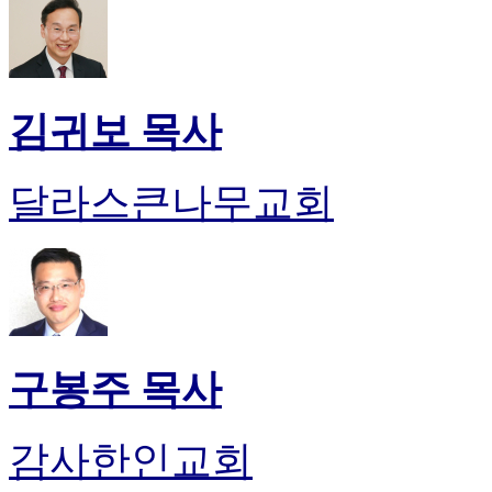
알
리
스
구
입
김귀보 목사
돔
클
럽
달라스큰나무교회
DOMCLUB
실
시
간
무
료
채
팅
구봉주 목사
돔
클
럽
DOMCLUB.top
감사한인교회
유
머