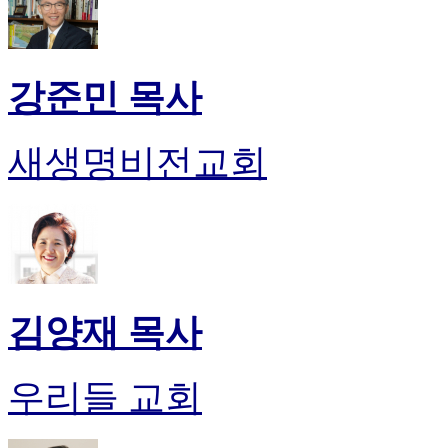
만
남
어
플
강준민 목사
시
알
리
새생명비전교회
스
후
기
가
평
발
기
부
김양재 목사
진
약
비
우리들 교회
아
탑-
시