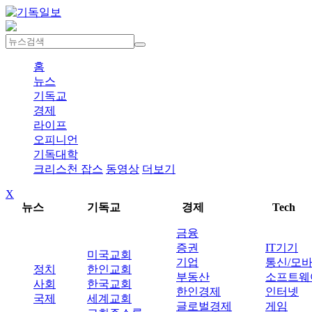
홈
뉴스
기독교
경제
라이프
오피니언
기독대학
크리스천 잡스
동영상
더보기
X
뉴스
기독교
경제
Tech
금융
증권
IT기기
미국교회
기업
통신/모
정치
한인교회
부동산
소프트웨
사회
한국교회
한인경제
인터넷
국제
세계교회
글로벌경제
게임