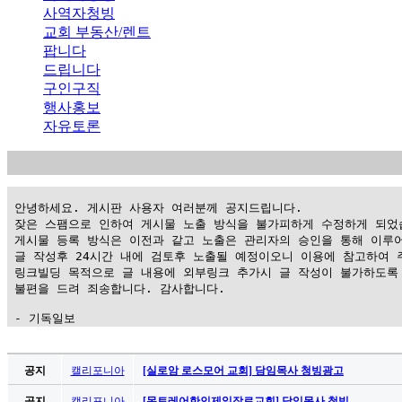
사역자청빙
교회 부동산/렌트
팝니다
드립니다
구인구직
행사홍보
자유토론
 안녕하세요. 게시판 사용자 여러분께 공지드립니다.

 잦은 스팸으로 인하여 게시물 노출 방식을 불가피하게 수정하게 되었습
 게시물 등록 방식은 이전과 같고 노출은 관리자의 승인을 통해 이루어
 글 작성후 24시간 내에 검토후 노출될 예정이오니 이용에 참고하여 주
 링크빌딩 목적으로 글 내용에 외부링크 추가시 글 작성이 불가하도록 
 불편을 드려 죄송합니다. 감사합니다.

 - 기독일보
가
평
공지
캘리포니아
[실로암 로스모어 교회] 담임목사 청빙광고
만
공지
캘리포니아
[몬트레어한인제일장로교회] 담임목사 청빙 …