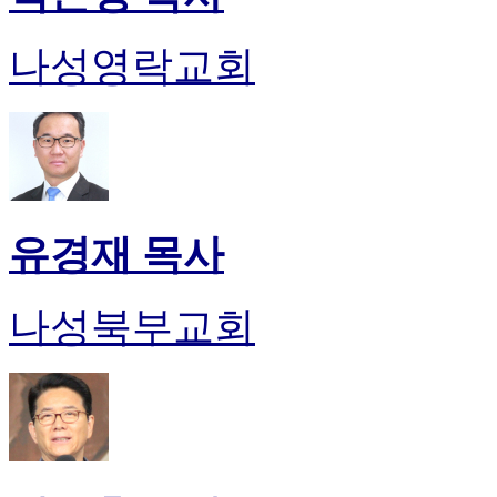
나성영락교회
유경재 목사
나성북부교회