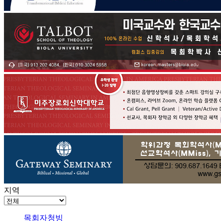
지역
목회자청빙