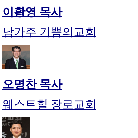
이황영 목사
남가주 기쁨의교회
오명찬 목사
웨스트힐 장로교회