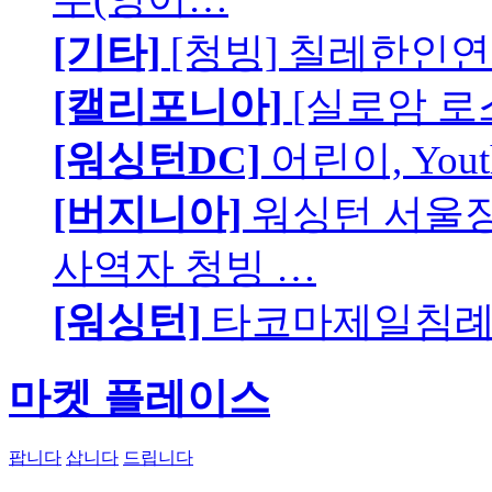
[기타]
[청빙] 칠레한인연
[캘리포니아]
[실로암 로
[워싱턴DC]
어린이, You
[버지니아]
워싱턴 서울장로
사역자 청빙 …
[워싱턴]
타코마제일침례교
마켓 플레이스
팝니다
삽니다
드립니다