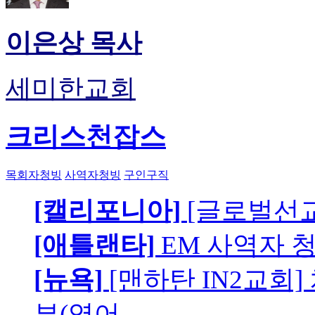
이은상 목사
세미한교회
크리스천잡스
목회자청빙
사역자청빙
구인구직
[캘리포니아]
[글로벌선교
[애틀랜타]
EM 사역자 
[뉴욕]
[맨하탄 IN2교회
부(영어…