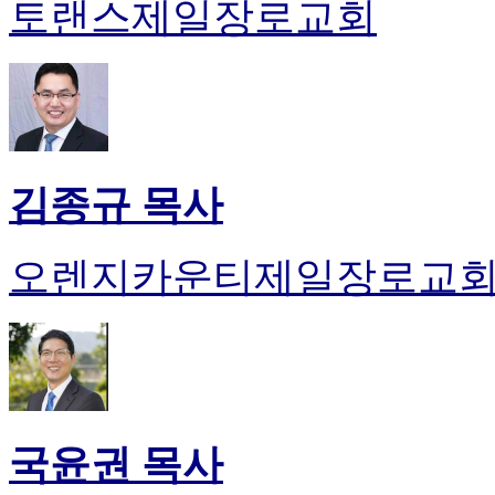
토랜스제일장로교회
약
국
미
국
24
시
간
대
출
김종규 목사
오렌지카운티제일장로교
국윤권 목사