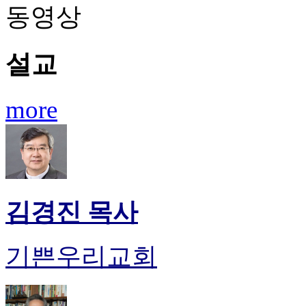
료
동영상
약
임
심
설교
중
절
코
more
리
아
e
뉴
스
신
규
노
김경진 목사
제
휴
사
기쁜우리교회
이
트
무
료