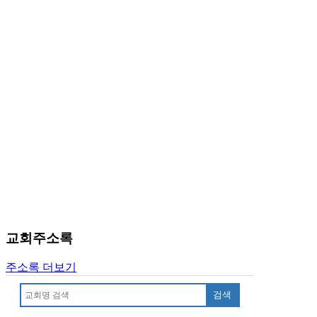
국
주
소
야
우
즐
성
비
아
탑-
프
릴
리
지
구
입
교회주소록
발
기
주소록 더보기
부
전
검색
치