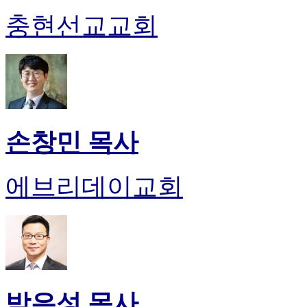
충현선교교회
손창민 목사
에브리데이교회
박은성 목사