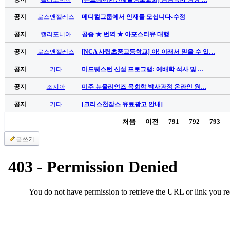
남
찾
공지
로스앤젤레스
메디컬그룹에서 인재를 모십니다-수정
기
은
공지
캘리포니아
공증 ★ 번역 ★ 아포스티유 대행
꼴
공지
로스앤젤레스
[NCA 사립초중고등학교] 아! 이래서 믿을 수 있…
링
크
공지
기타
미드웨스턴 신설 프로그램: 예배학 석사 및 …
밍
키
공지
조지아
미주 뉴올리언즈 목회학 박사과정 온라인 원…
넷
공지
기타
[크리스천잡스 유료광고 안내]
주
소
처음
이전
791
792
793
minky
합
글쓰기
체
출
장
안
마
러
브
약