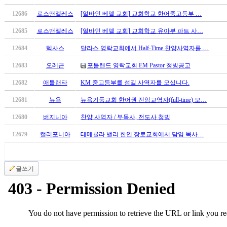
국
12686
로스앤젤레스
[얼바인 베델 교회] 교회학교 한어중고등부 …
주
소
12685
로스앤젤레스
[얼바인 베델 교회] 교회학교 유아부 파트 사…
야
우
12684
텍사스
달라스 영락교회에서 Half-Time 찬양사역자를 …
즐
12683
오레곤
포틀랜드 영락교회 EM Pastor 청빙공고
성
비
12682
애틀랜타
KM 중고등부를 섬길 사역자를 모십니다.
아
12681
뉴욕
뉴욕기둥교회 한어권 전임교역자(full-time) 모…
탑-
프
12680
버지니아
찬양 사역자 / 부목사, 전도사 청빙
릴
리
12679
캘리포니아
테메큘라 밸리 한인 장로교회에서 담임 목사…
지
구
입
글쓰기
발
기
부
전
치