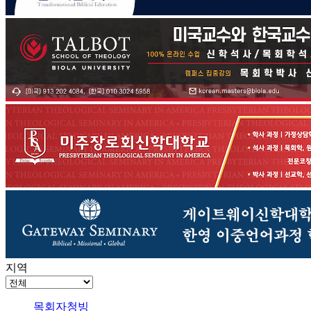
지역
목회자청빙