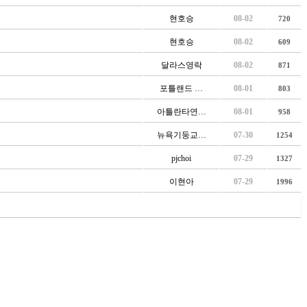
현호승
08-02
720
현호승
08-02
609
달라스영락
08-02
871
포틀랜드 …
08-01
803
아틀란타연…
08-01
958
뉴욕기둥교…
07-30
1254
pjchoi
07-29
1327
이현아
07-29
1996