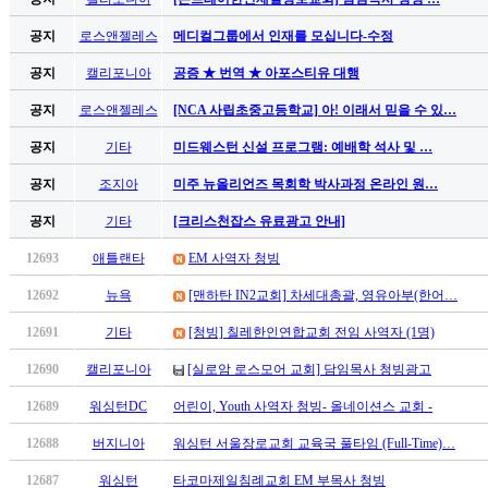
남
찾
공지
로스앤젤레스
메디컬그룹에서 인재를 모십니다-수정
기
은
공지
캘리포니아
공증 ★ 번역 ★ 아포스티유 대행
꼴
공지
로스앤젤레스
[NCA 사립초중고등학교] 아! 이래서 믿을 수 있…
링
크
공지
기타
미드웨스턴 신설 프로그램: 예배학 석사 및 …
밍
키
공지
조지아
미주 뉴올리언즈 목회학 박사과정 온라인 원…
넷
공지
기타
[크리스천잡스 유료광고 안내]
주
소
12693
애틀랜타
EM 사역자 청빙
minky
합
12692
뉴욕
[맨하탄 IN2교회] 차세대총괄, 영유아부(한어…
체
12691
기타
[청빙] 칠레한인연합교회 전임 사역자 (1명)
출
장
12690
캘리포니아
[실로암 로스모어 교회] 담임목사 청빙광고
안
12689
워싱턴DC
어린이, Youth 사역자 청빙- 올네이션스 교회 -
마
러
12688
버지니아
워싱턴 서울장로교회 교육국 풀타임 (Full-Time)…
브
약
12687
워싱턴
타코마제일침례교회 EM 부목사 청빙