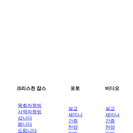
크리스천 잡스
포토
비디오
목회자청빙
설교
설교
사역자청빙
세미나
세미나
삽니다
간증
간증
팝니다
찬양
찬양
드립니다