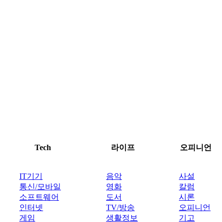
Tech
라이프
오피니언
IT기기
음악
사설
통신/모바일
영화
칼럼
소프트웨어
도서
시론
인터넷
TV/방송
오피니언
게임
생활정보
기고