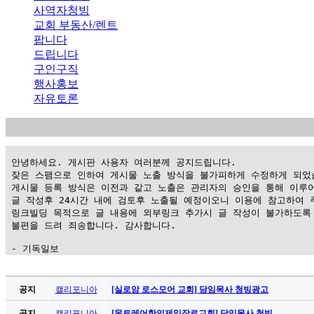
사역자청빙
교회 부동산/렌트
팝니다
드립니다
구인구직
행사홍보
자유토론
 안녕하세요. 게시판 사용자 여러분께 공지드립니다.

 잦은 스팸으로 인하여 게시물 노출 방식을 불가피하게 수정하게 되었습
 게시물 등록 방식은 이전과 같고 노출은 관리자의 승인을 통해 이루어
 글 작성후 24시간 내에 검토후 노출될 예정이오니 이용에 참고하여 주
 링크빌딩 목적으로 글 내용에 외부링크 추가시 글 작성이 불가하도록 
 불편을 드려 죄송합니다. 감사합니다.

 - 기독일보
가
평
공지
캘리포니아
[실로암 로스모어 교회] 담임목사 청빙광고
만
공지
캘리포니아
[몬트레어한인제일장로교회] 담임목사 청빙 …