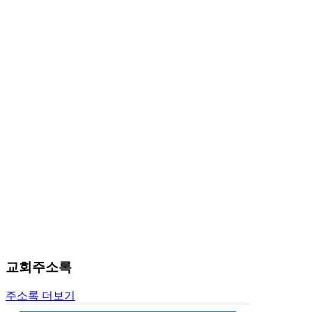
료
약
임
심
중
절
코
리
아
e
뉴
스
신
규
노
제
휴
사
이
교회주소록
트
무
주소록 더보기
료