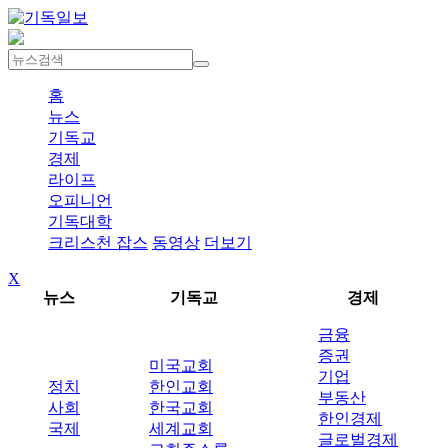
홈
뉴스
기독교
경제
라이프
오피니언
기독대학
크리스천 잡스
동영상
더보기
X
뉴스
기독교
경제
금융
증권
미국교회
기업
정치
한인교회
부동산
사회
한국교회
한인경제
국제
세계교회
글로벌경제