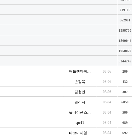
219105
662991
1398760
1500044
1950029
3244245
애틀랜타복…
08-06
289
손정욱
08-06
432
김형민
08-06
307
관리자
08-04
6859
올네이션스…
08-04
580
spc11
08-04
689
타코마제일…
08-04
692