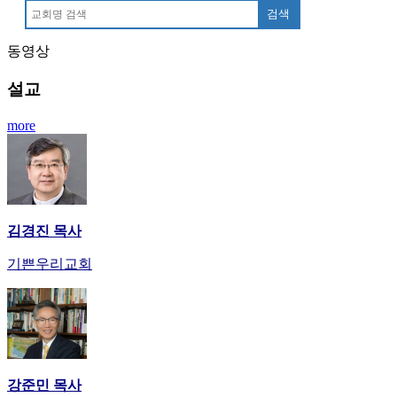
만
검색
남
동영상
어
플
설교
시
알
more
리
스
후
기
가
평
김경진 목사
발
기
기쁜우리교회
부
진
약
비
아
탑-
강준민 목사
시