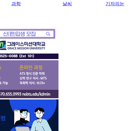
과학
날씨
기자의눈