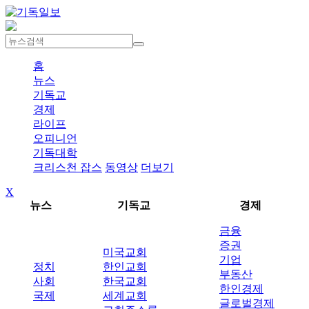
홈
뉴스
기독교
경제
라이프
오피니언
기독대학
크리스천 잡스
동영상
더보기
X
뉴스
기독교
경제
금융
증권
미국교회
기업
정치
한인교회
부동산
사회
한국교회
한인경제
국제
세계교회
글로벌경제