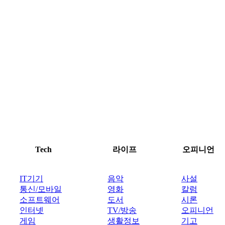
Tech
라이프
오피니언
IT기기
음악
사설
통신/모바일
영화
칼럼
소프트웨어
도서
시론
인터넷
TV/방송
오피니언
게임
생활정보
기고