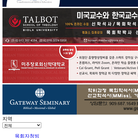
지역
목회자청빙