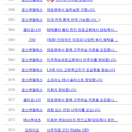
남
찾
5086
로스앤젤레스
양로원에서 일하실분 구합니다.
기
은
5085
로스앤젤레스
미국 전역 통역 번역 가능합니다 : )
꼴
5084
캘리포니아
테메큘라 벨리 한인 장로교회에서 담임목사…
링
크
5083
기타
[채용] 안정적인 직장과 다양한 복지 혜택을 …
밍
키
5082
로스앤젤레스
양로원에서 함께 근무하실 직원을 모집합니…
넷
5081
로스앤젤레스
미주청농장로교회에서 반주자를 청빙합니다.
주
소
5080
로스앤젤레스
LA에 사는 고등학교친구 조길형을 찾습니다
minky
합
5079
로스앤젤레스
소프라노 테너 솔리스트 청빙합니다
체
5078
로스앤젤레스
지휘자 청빙합니다.
출
장
5077
캘리포니아
양로원에서 함께 근무하실 직원을 모집합니…
안
5076
로스앤젤레스
경험 있는 찬양 사역자를 모십니다.
마
러
5075
매사추세츠
미동부 케임브리지 한인교회(담임목사 유민…
브
약
5074
오하이오
사무직원 구인 (Dublin, OH)