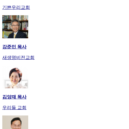
만
기쁜우리교회
남
어
플
시
알
리
강준민 목사
스
후
새생명비전교회
기
가
평
발
기
부
진
김양재 목사
약
우리들 교회
비
아
탑-
시