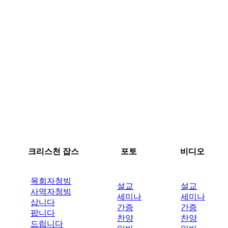
크리스천 잡스
포토
비디오
목회자청빙
설교
설교
사역자청빙
세미나
세미나
삽니다
간증
간증
팝니다
찬양
찬양
드립니다