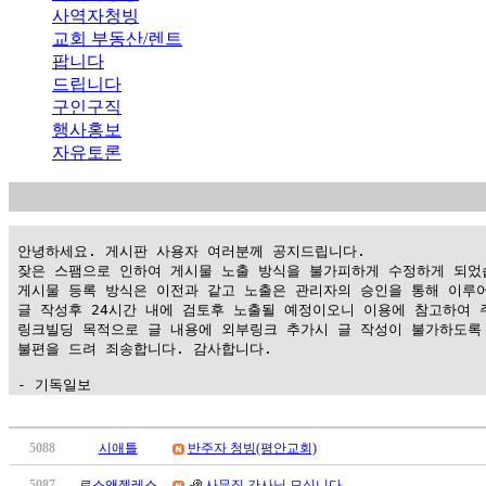
사역자청빙
교회 부동산/렌트
팝니다
드립니다
구인구직
행사홍보
자유토론
 안녕하세요. 게시판 사용자 여러분께 공지드립니다.

 잦은 스팸으로 인하여 게시물 노출 방식을 불가피하게 수정하게 되었습
 게시물 등록 방식은 이전과 같고 노출은 관리자의 승인을 통해 이루어
 글 작성후 24시간 내에 검토후 노출될 예정이오니 이용에 참고하여 주
 링크빌딩 목적으로 글 내용에 외부링크 추가시 글 작성이 불가하도록 
 불편을 드려 죄송합니다. 감사합니다.

 - 기독일보
가
평
5088
시애틀
반주자 청빙(평안교회)
만
5087
로스앤젤레스
사무직 간사님 모십니다