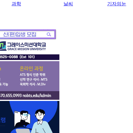
과학
날씨
기자의눈