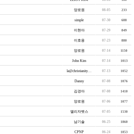
양로원
08-05
233
simple
07-30
688
이현아
07-29
849
이호용
07-23
880
양로원
07-14
1150
John Kim
07-14
1013
la@christianity…
07-13
1052
Danny
07-08
1076
김경아
07-08
1410
양로원
07-06
1077
앨리자벳스
07-05
1530
남기솔
06-25
1860
CPNP
06-24
1853