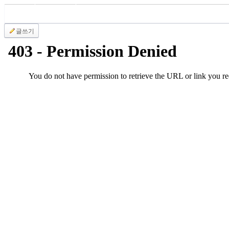
국
주
소
글쓰기
야
우
즐
성
비
아
탑-
프
릴
리
지
구
입
발
기
부
전
치