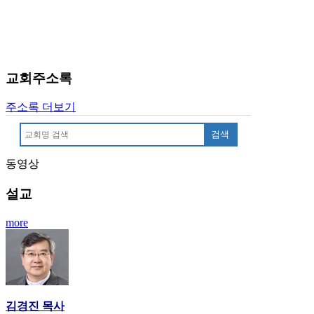
료
약
임
심
중
교회주소록
절
코
리
주소록 더보기
아
검색
e
뉴
스
동영상
신
설교
규
노
more
제
휴
사
이
트
무
김경진 목사
료