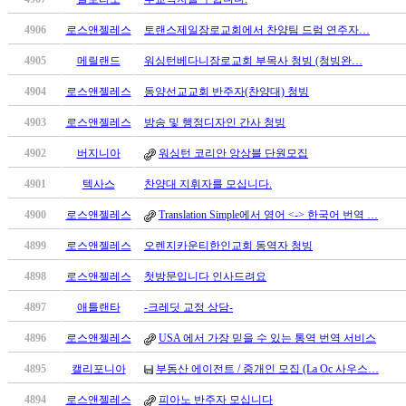
남
찾
4906
로스앤젤레스
토랜스제일장로교회에서 찬양팀 드럼 연주자…
기
은
4905
메릴랜드
워싱턴베다니장로교회 부목사 청빙 (청빙완…
꼴
4904
로스앤젤레스
동양선교교회 반주자(찬양대) 청빙
링
크
4903
로스앤젤레스
방송 및 행정디자인 간사 청빙
밍
키
4902
버지니아
워싱턴 코리안 앙상블 단원모집
넷
4901
텍사스
찬양대 지휘자를 모십니다.
주
소
4900
로스앤젤레스
Translation Simple에서 영어 <-> 한국어 번역 …
minky
합
4899
로스앤젤레스
오렌지카운티한인교회 동역자 청빙
체
4898
로스앤젤레스
첫방문입니다 인사드려요
출
장
4897
애틀랜타
-크레딧 교정 상담-
안
4896
로스앤젤레스
USA 에서 가장 믿을 수 있는 통역 번역 서비스
마
러
4895
캘리포니아
부동산 에이전트 / 중개인 모집 (La Oc 사우스…
브
약
4894
로스앤젤레스
피아노 반주자 모십니다