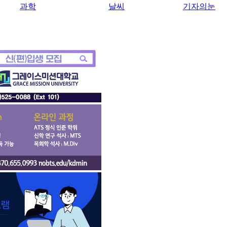
과학
날씨
기자의눈