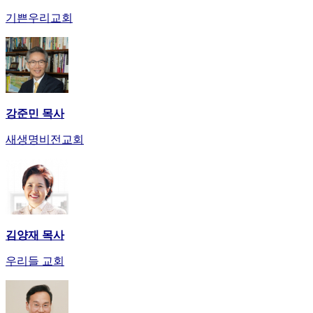
만
기쁜우리교회
남
어
플
시
알
리
강준민 목사
스
후
새생명비전교회
기
가
평
발
기
부
진
김양재 목사
약
우리들 교회
비
아
탑-
시