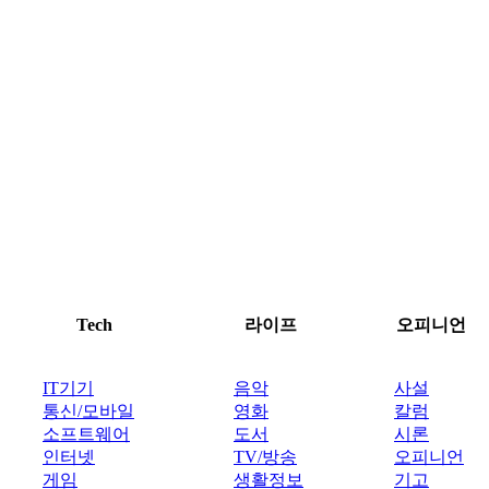
Tech
라이프
오피니언
IT기기
음악
사설
통신/모바일
영화
칼럼
소프트웨어
도서
시론
인터넷
TV/방송
오피니언
게임
생활정보
기고