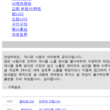
사역자청빙
교회 부동산/렌트
팝니다
드립니다
구인구직
행사홍보
자유토론
 안녕하세요. 게시판 사용자 여러분께 공지드립니다.

 잦은 스팸으로 인하여 게시물 노출 방식을 불가피하게 수정하게 되었습
 게시물 등록 방식은 이전과 같고 노출은 관리자의 승인을 통해 이루어
 글 작성후 24시간 내에 검토후 노출될 예정이오니 이용에 참고하여 주
 링크빌딩 목적으로 글 내용에 외부링크 추가시 글 작성이 불가하도록 
 불편을 드려 죄송합니다. 감사합니다.

 - 기독일보
가
평
4908
캘리포니아
반주자 구합니다
만
4907
콜로라도
부교역자를 구합니다.