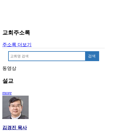
료
약
임
심
중
교회주소록
절
코
리
주소록 더보기
아
검색
e
뉴
스
동영상
신
설교
규
노
more
제
휴
사
이
트
무
김경진 목사
료