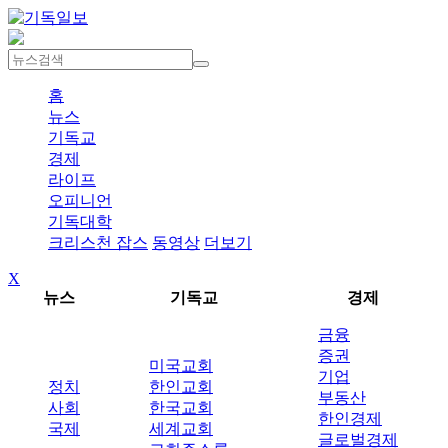
홈
뉴스
기독교
경제
라이프
오피니언
기독대학
크리스천 잡스
동영상
더보기
X
뉴스
기독교
경제
금융
증권
미국교회
기업
정치
한인교회
부동산
사회
한국교회
한인경제
국제
세계교회
글로벌경제