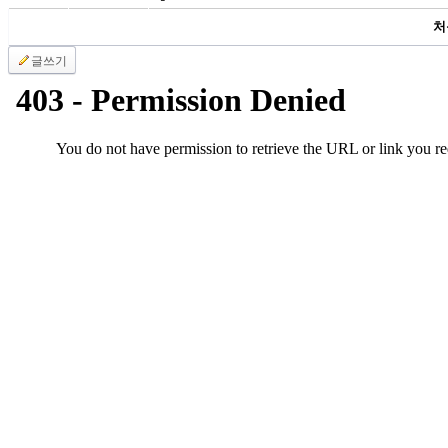
국
처
주
소
글쓰기
야
우
즐
성
비
아
탑-
프
릴
리
지
구
입
발
기
부
전
치