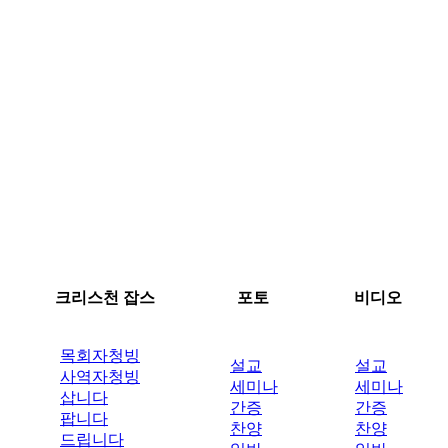
크리스천 잡스
포토
비디오
목회자청빙
설교
설교
사역자청빙
세미나
세미나
삽니다
간증
간증
팝니다
찬양
찬양
드립니다