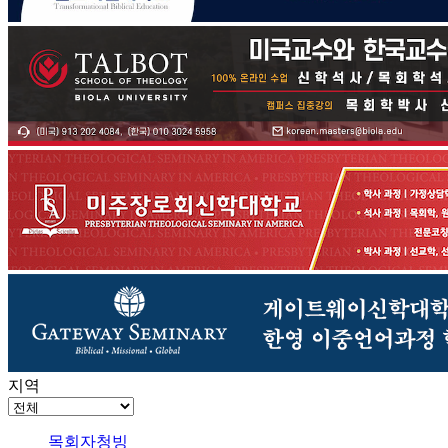
지역
목회자청빙