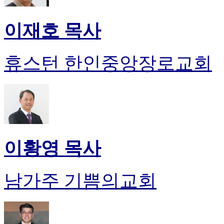
이재호 목사
휴스턴 한인중앙장로교회
이황영 목사
남가주 기쁨의교회