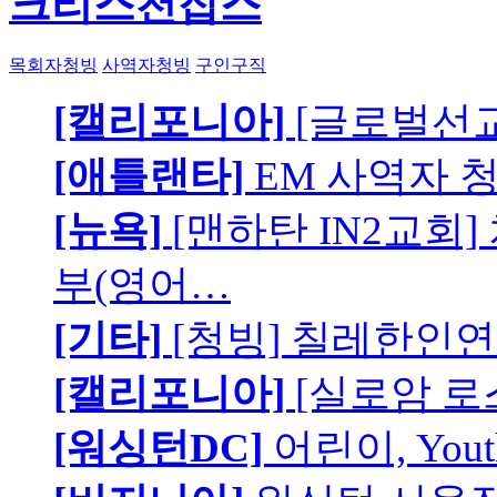
크리스천잡스
목회자청빙
사역자청빙
구인구직
[캘리포니아]
[글로벌선교
[애틀랜타]
EM 사역자 
[뉴욕]
[맨하탄 IN2교회
부(영어…
[기타]
[청빙] 칠레한인연
[캘리포니아]
[실로암 로
[워싱턴DC]
어린이, You