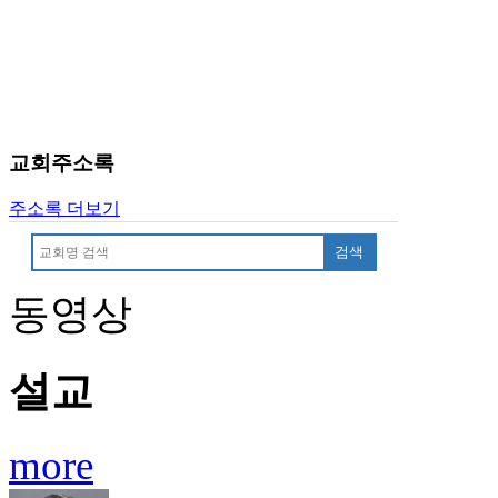
료
약
임
심
중
절
코
교회주소록
리
아
주소록 더보기
e
뉴
검색
스
신
동영상
규
노
제
휴
설교
사
이
트
more
무
료