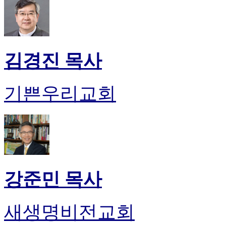
만
남
어
플
시
김경진 목사
알
리
스
기쁜우리교회
후
기
가
평
발
기
부
진
강준민 목사
약
비
아
새생명비전교회
탑-
시