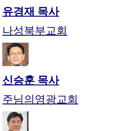
유경재 목사
나성북부교회
신승훈 목사
주님의영광교회