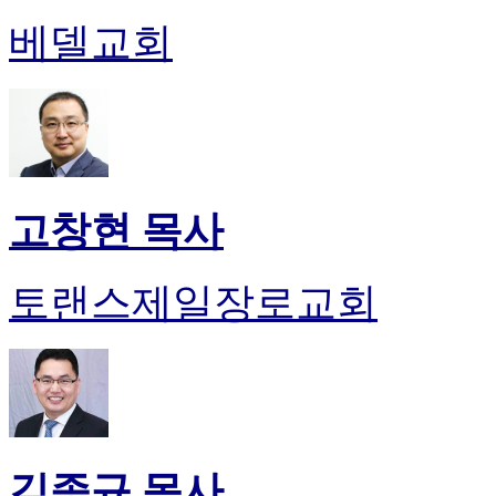
약
국
베델교회
미
국
24
시
간
대
출
고창현 목사
토랜스제일장로교회
김종규 목사