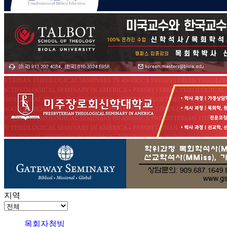
지역
목회자청빙