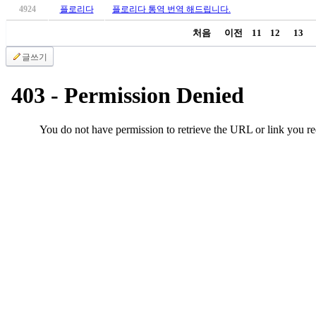
국
4924
플로리다
플로리다 통역 번역 해드립니다.
주
처음
이전
11
12
13
소
야
글쓰기
우
즐
성
비
아
탑-
프
릴
리
지
구
입
발
기
부
전
치