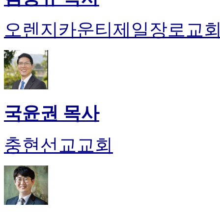
오렌지카운티제일장로교
국윤권 목사
충현선교교회