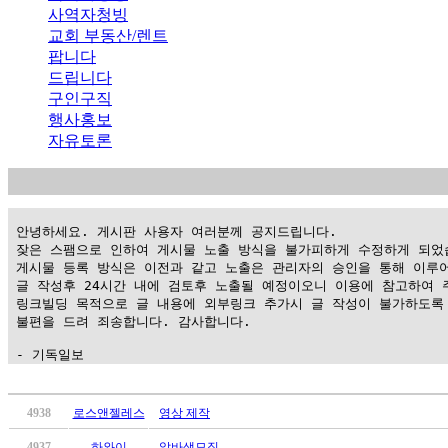
사역자청빙
교회 부동산/렌트
팝니다
드립니다
구인구직
행사홍보
자유토론
 안녕하세요. 게시판 사용자 여러분께 공지드립니다.

 잦은 스팸으로 인하여 게시물 노출 방식을 불가피하게 수정하게 되었습
 게시물 등록 방식은 이전과 같고 노출은 관리자의 승인을 통해 이루어
 글 작성후 24시간 내에 검토후 노출될 예정이오니 이용에 참고하여 주
 링크빌딩 목적으로 글 내용에 외부링크 추가시 글 작성이 불가하도록 
 불편을 드려 죄송합니다. 감사합니다.

 - 기독일보
가
평
4938
로스앤젤레스
영상 제작
만
4937
하와이
알바생모집