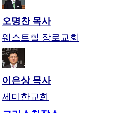
오명찬 목사
웨스트힐 장로교회
이은상 목사
세미한교회