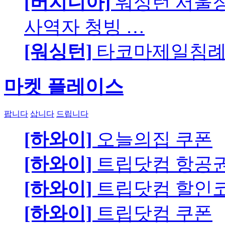
[버지니아]
워싱턴 서울장로
사역자 청빙 …
[워싱턴]
타코마제일침례교
마켓 플레이스
팝니다
삽니다
드립니다
[하와이]
오늘의집 쿠폰
[하와이]
트립닷컴 항공
[하와이]
트립닷컴 할인
[하와이]
트립닷컴 쿠폰