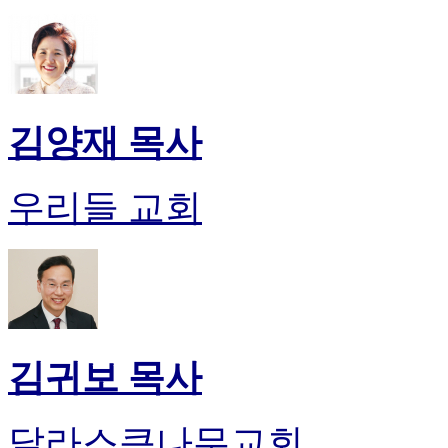
알
리
스
구
입
돔
김양재 목사
클
럽
DOMCLUB
우리들 교회
실
시
간
무
료
채
팅
돔
클
김귀보 목사
럽
DOMCLUB.top
유
달라스큰나무교회
머