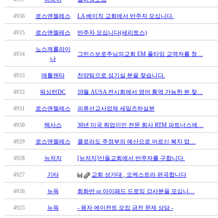
남
찾
4936
로스앤젤레스
LA 베이직 교회에서 반주자 모십니다.
기
은
4935
로스앤젤레스
반주자 모십니다(세리토스)
꼴
노스캐롤라이
링
4934
그린스보로주님의교회 EM 풀타임 교역자를 청…
나
크
밍
4933
애틀랜타
찬양팀으로 섬기실 분을 찾습니다.
키
넷
4932
워싱턴DC
10월 AUSA 전시회에서 영어 통역 가능한 분 찾…
주
4931
로스앤젤레스
의류선교사업체 세일즈하실분
소
minky
4930
텍사스
30년 미국 취업이민 전문 회사 RTM 파트너스에…
합
체
4929
로스앤젤레스
콜로라도 주정부의 예산으로 어르신 복지 업…
출
4928
뉴저지
[뉴저지]산돌교회에서 반주자를 구합니다.
장
안
4927
기타
교회 성가대 , 오케스트라 편곡합니다
마
4926
뉴욕
회화반 or 아이패드 드로잉 강사분을 모십니…
러
브
4925
뉴욕
- 융자 에이전트 모집 금전 문제 상담 -
약