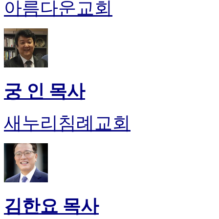
아름다운교회
후
기
대
출
후
기
비
아
궁 인 목사
센
터
웹
새누리침례교회
토
끼
미
프
진
후
기
미
김한요 목사
프
진