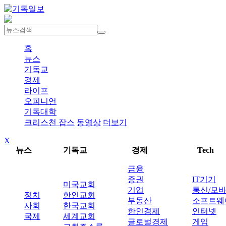
홈
뉴스
기독교
경제
라이프
오피니언
기독대학
크리스천 잡스
동영상
더보기
X
뉴스
기독교
경제
Tech
금융
증권
IT기기
미국교회
기업
통신/모
정치
한인교회
부동산
소프트웨
사회
한국교회
한인경제
인터넷
국제
세계교회
글로벌경제
게임