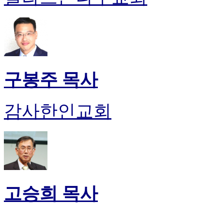
판
북
토
끼
최
신
토
구봉주 목사
렌
트
사
감사한인교회
이
트
순
위
비
아
후
기
고승희 목사
미
프
진