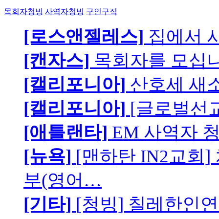
목회자청빙
사역자청빙
구인구직
[로스앤젤레스]
집에서 
[캔자스]
목회자를 모십니
[캘리포니아]
산호세 새
[캘리포니아]
[글로벌선교
[애틀랜타]
EM 사역자 
[뉴욕]
[맨하탄 IN2교회
부(영어…
[기타]
[청빙] 칠레한인연