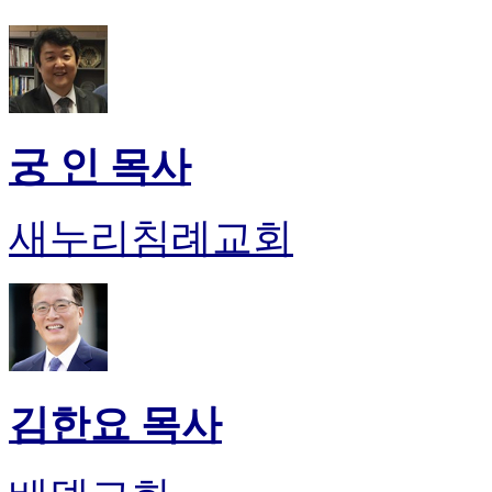
후
기
대
출
후
기
비
궁 인 목사
아
센
터
새누리침례교회
웹
토
끼
미
프
진
후
기
김한요 목사
미
프
진