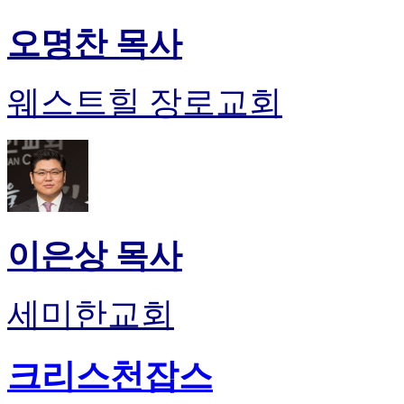
오명찬 목사
웨스트힐 장로교회
이은상 목사
세미한교회
크리스천잡스