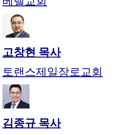
베델교회
약
국
미
국
24
시
간
대
고창현 목사
출
토랜스제일장로교회
김종규 목사