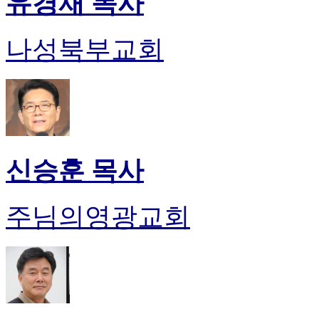
유경재 목사
나성북부교회
신승훈 목사
주님의영광교회