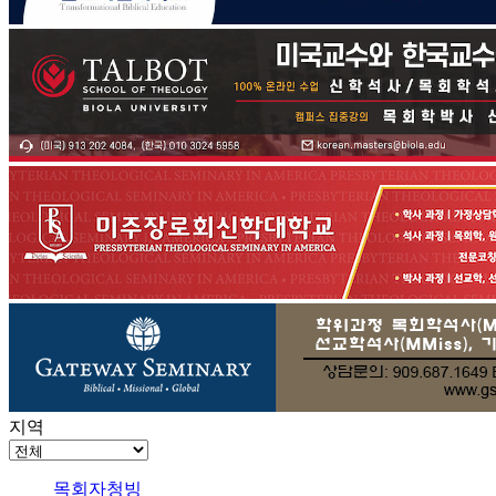
지역
목회자청빙