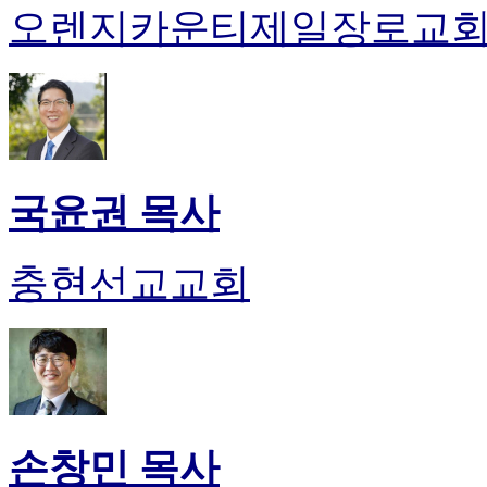
오렌지카운티제일장로교
국윤권 목사
충현선교교회
손창민 목사