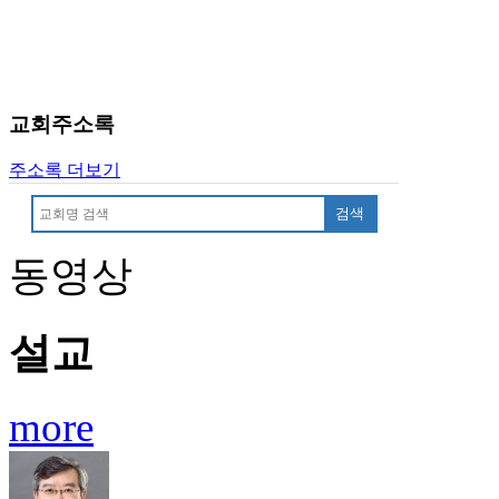
료
약
임
심
중
교회주소록
절
코
리
주소록 더보기
아
검색
e
뉴
스
동영상
신
규
노
설교
제
휴
사
more
이
트
무
료