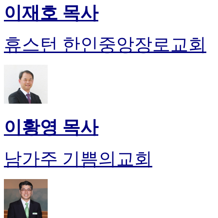
이재호 목사
휴스턴 한인중앙장로교회
이황영 목사
남가주 기쁨의교회