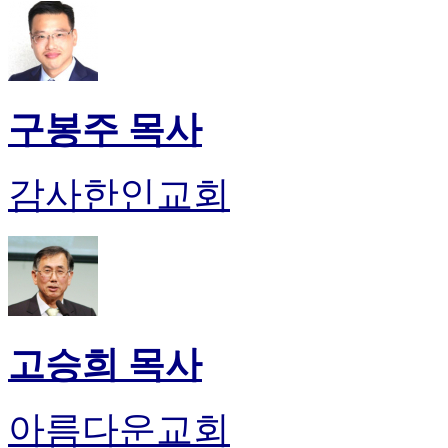
판
북
토
끼
최
구봉주 목사
신
토
렌
감사한인교회
트
사
이
트
순
위
비
아
고승희 목사
후
기
미
프
아름다운교회
진