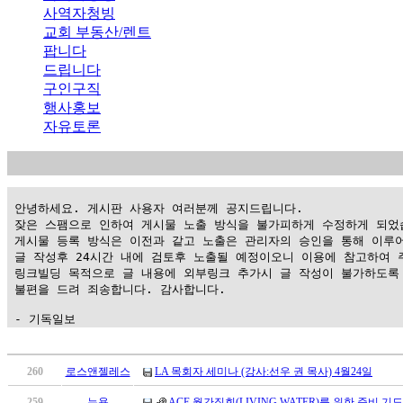
사역자청빙
교회 부동산/렌트
팝니다
드립니다
구인구직
행사홍보
자유토론
 안녕하세요. 게시판 사용자 여러분께 공지드립니다.

 잦은 스팸으로 인하여 게시물 노출 방식을 불가피하게 수정하게 되었습
 게시물 등록 방식은 이전과 같고 노출은 관리자의 승인을 통해 이루어
 글 작성후 24시간 내에 검토후 노출될 예정이오니 이용에 참고하여 주
 링크빌딩 목적으로 글 내용에 외부링크 추가시 글 작성이 불가하도록 
 불편을 드려 죄송합니다. 감사합니다.

 - 기독일보
가
평
260
로스앤젤레스
LA 목회자 세미나 (강사:선우 권 목사) 4월24일
만
259
뉴욕
ACE 월간집회(LIVING WATER)를 위한 준비 기