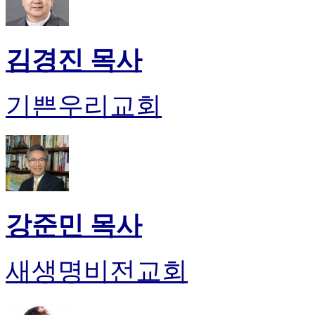
만
남
어
김경진 목사
플
시
알
기쁜우리교회
리
스
후
기
가
평
발
기
강준민 목사
부
진
약
새생명비전교회
비
아
탑-
시