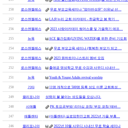
남
찾
258
로스앤젤레스
무료 부모교육세미나 "엄마반성문" 이유남 선…
기
은
257
로스앤젤레스
LA온누리 교회 아카데미 - 한글학교 봄 학기 …
꼴
256
로스앤젤레스
2023 사랑아카데미 썸머스쿨 및 가을학기 애프…
링
크
255
뉴욕
ACE 월간집회(LIVING WATER)를 위한 준비 기도회
밍
키
254
로스앤젤레스
무료 부모교육 세미나 (행복한 부모가 되고 …
넷
253
로스앤젤레스
2023 원하트미니스트리 멤버 모집
주
소
252
로스앤젤레스
출애굽 영성학교 무료 수강과 사우디 시내산 …
minky
합
251
뉴욕
Youth & Young Adults revival worship
체
250
기타
11명 개척으로 500명 등록 성도 이룬 교회회성…
출
장
249
캘리포니아
성령의 불 붙이는 성도들을 모십니다.
안
248
시애틀
PK 토요공부방/ 리더십 코칭/ 부모 코칭/ 테바…
마
러
247
애틀랜타
(아틀랜타) 실로암한인교회 2022년 가을 부흥…
브
약
246
캘리포니아
2022년 10월 사우디 시내산 무료 학술 세미나