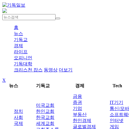
홈
뉴스
기독교
경제
라이프
오피니언
기독대학
크리스천 잡스
동영상
더보기
X
뉴스
기독교
경제
Tech
금융
증권
IT기기
미국교회
기업
통신/모
정치
한인교회
부동산
소프트웨
사회
한국교회
한인경제
인터넷
국제
세계교회
글로벌경제
게임