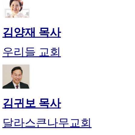
알
리
스
구
입
김양재 목사
돔
클
럽
우리들 교회
DOMCLUB
실
시
간
무
료
채
팅
김귀보 목사
돔
클
럽
달라스큰나무교회
DOMCLUB.top
유
머