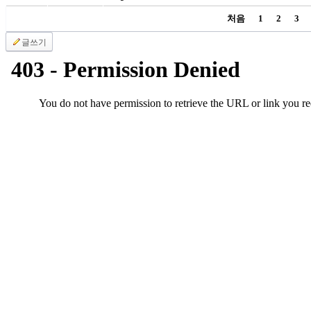
국
처음
1
2
3
주
소
글쓰기
야
우
즐
성
비
아
탑-
프
릴
리
지
구
입
발
기
부
전
치