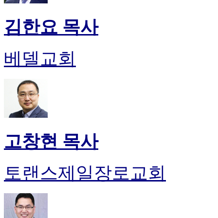
후
기
김한요 목사
대
출
후
베델교회
기
비
아
센
터
웹
토
끼
고창현 목사
미
프
진
토랜스제일장로교회
후
기
미
프
진