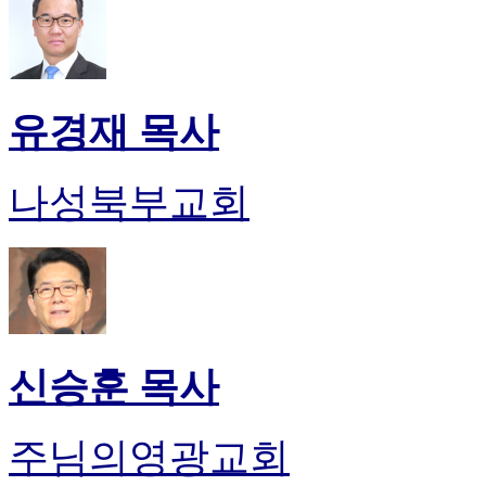
유경재 목사
나성북부교회
신승훈 목사
주님의영광교회