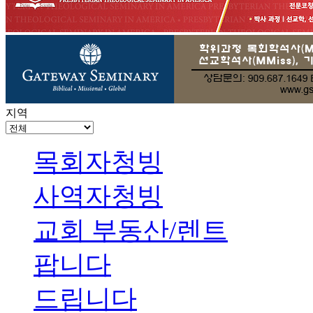
지역
목회자청빙
사역자청빙
교회 부동산/렌트
팝니다
드립니다