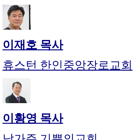
이재호 목사
휴스턴 한인중앙장로교회
이황영 목사
남가주 기쁨의교회