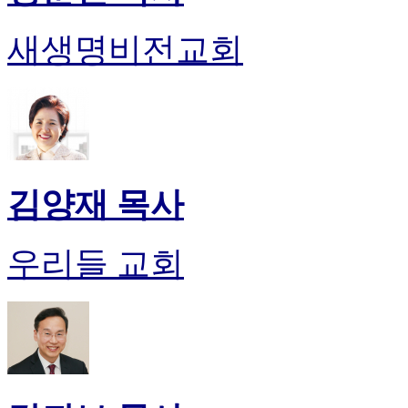
만
남
새생명비전교회
어
플
시
알
리
스
후
기
김양재 목사
가
평
발
우리들 교회
기
부
진
약
비
아
탑-
시