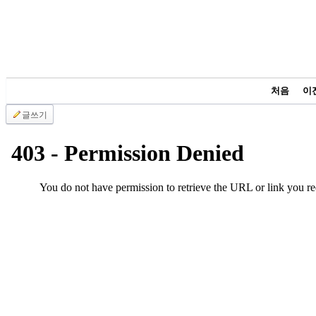
남
찾
기
은
꼴
링
크
처음
이
밍
글쓰기
키
넷
주
소
minky
합
체
출
장
안
마
러
브
약