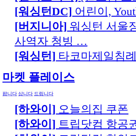
[워싱턴DC]
어린이, You
[버지니아]
워싱턴 서울장로
사역자 청빙 …
[워싱턴]
타코마제일침례교
마켓 플레이스
팝니다
삽니다
드립니다
[하와이]
오늘의집 쿠폰
[하와이]
트립닷컴 항공