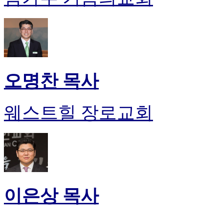
오명찬 목사
웨스트힐 장로교회
이은상 목사