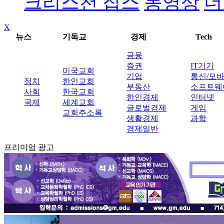
크리스천 잡스
동영상
더
X
뉴스
기독교
경제
Tech
금융
증권
IT기기
미국교회
기업
통신/모
정치
한인교회
부동산
소프트웨
사회
한국교회
한인경제
인터넷
국제
세계교회
글로벌경제
게임
교회주소록
생활경제
과학
경제일반
프리미엄 광고