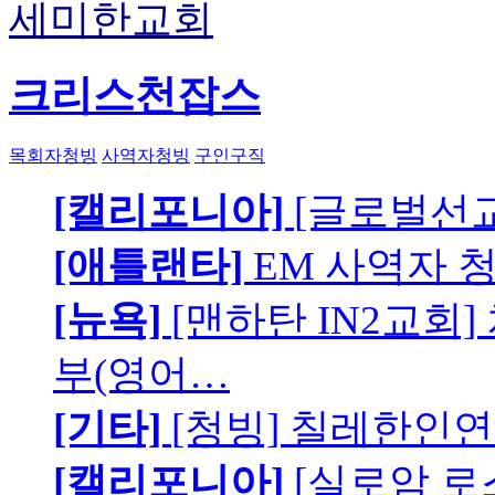
세미한교회
크리스천잡스
목회자청빙
사역자청빙
구인구직
[캘리포니아]
[글로벌선교
[애틀랜타]
EM 사역자 
[뉴욕]
[맨하탄 IN2교회
부(영어…
[기타]
[청빙] 칠레한인연
[캘리포니아]
[실로암 로