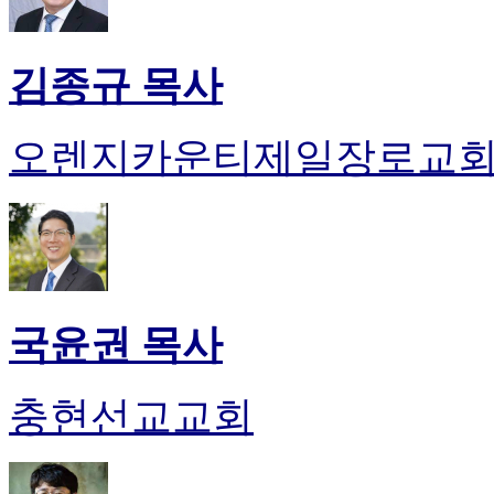
약
국
미
김종규 목사
국
24
시
간
오렌지카운티제일장로교
대
출
국윤권 목사
충현선교교회