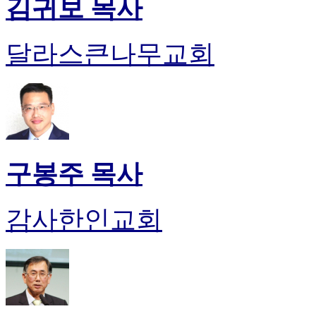
김귀보 목사
알
리
스
달라스큰나무교회
구
입
돔
클
럽
DOMCLUB
실
시
구봉주 목사
간
무
료
감사한인교회
채
팅
돔
클
럽
DOMCLUB.top
유
머