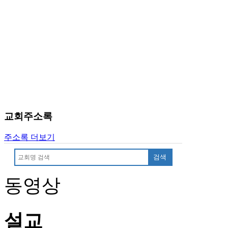
국
주
소
야
우
즐
성
비
아
탑-
프
교회주소록
릴
리
주소록 더보기
지
구
검색
입
발
동영상
기
부
전
설교
치