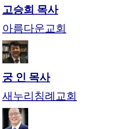
판
고승희 목사
북
토
끼
아름다운교회
최
신
토
렌
트
사
이
트
궁 인 목사
순
위
비
새누리침례교회
아
후
기
미
프
진