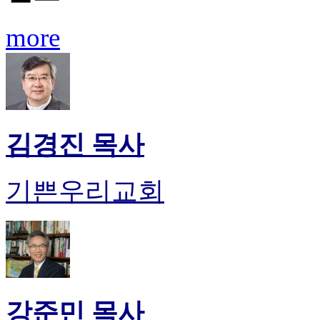
료
약
more
임
심
중
절
코
리
아
김경진 목사
e
뉴
스
신
기쁜우리교회
규
노
제
휴
사
이
트
무
강준민 목사
료