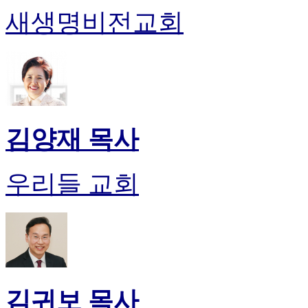
새생명비전교회
김양재 목사
우리들 교회
김귀보 목사