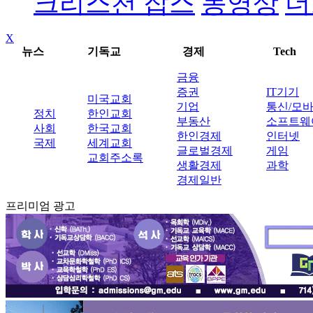
크리스천 잡스
동영상
더
X
뉴스
기독교
경제
Tech
금융
증권
IT기기
미국교회
기업
통신/모
정치
한인교회
부동산
소프트웨
사회
한국교회
한인경제
인터넷
국제
세계교회
글로벌경제
게임
교회주소록
생활경제
과학
경제일반
프리미엄 광고