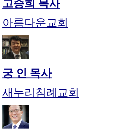
고승희 목사
아름다운교회
궁 인 목사
새누리침례교회