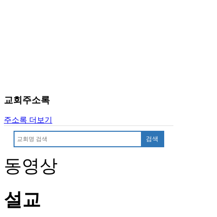
후
기
대
출
후
기
비
아
센
터
교회주소록
웹
토
주소록 더보기
끼
미
검색
프
진
동영상
후
기
미
설교
프
진