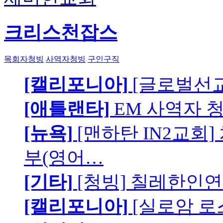
크리스천잡스
목회자청빙
사역자청빙
구인구직
[캘리포니아]
[글로벌선교
[애틀랜타]
EM 사역자 
[뉴욕]
[맨하탄 IN2교회
부(영어…
[기타]
[청빙] 칠레한인연
[캘리포니아]
[실로암 로