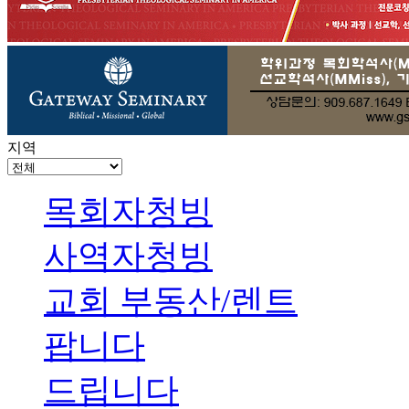
지역
목회자청빙
사역자청빙
교회 부동산/렌트
팝니다
드립니다