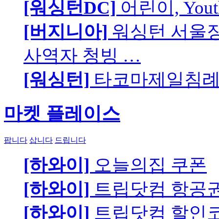
[워싱턴DC]
어린이, You
[버지니아]
워싱턴 서울장로
사역자 청빙 …
[워싱턴]
타코마제일침례교
마켓 플레이스
팝니다
삽니다
드립니다
[하와이]
오늘의집 쿠폰
[하와이]
트립닷컴 항공
[하와이]
트립닷컴 할인