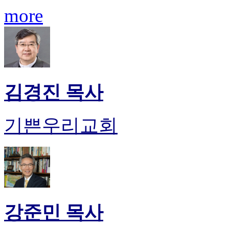
약
more
국
미
국
24
시
간
대
출
김경진 목사
기쁜우리교회
강준민 목사