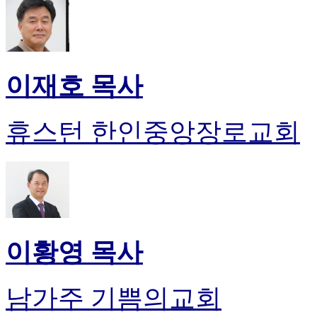
이재호 목사
휴스턴 한인중앙장로교회
이황영 목사
남가주 기쁨의교회