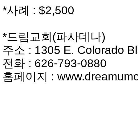
만
*
사례
: $2,500
남
어
플
시
*
드림교회
(
파사데나
)
알
리
주소
: 1305 E. Colorado B
스
후
전화
: 626-793-0880
기
가
홈페이지
: www.dreamum
평
발
기
부
진
약
비
아
탑-
시