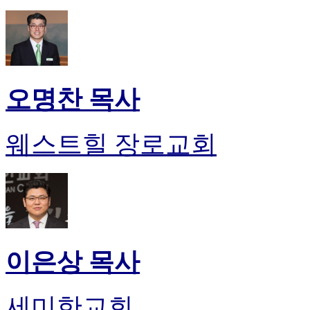
오명찬 목사
웨스트힐 장로교회
이은상 목사
세미한교회