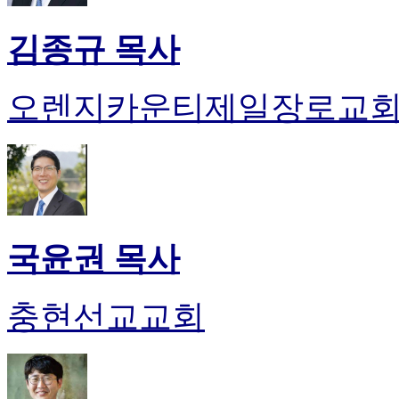
김종규 목사
오렌지카운티제일장로교
국윤권 목사
충현선교교회