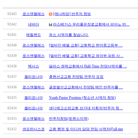
알
리
92443
로스앤젤레스
[애나하임] 반주자 청빙
스
구
92442
네바다
라스베가스 우리좋은장로교회에서 피아노 반…
입
돔
92441
메릴랜드
유스 사역자를 찾습니다.
클
92440
로스앤젤레스
[얼바인 베델 교회] 교회학교 한어중고등부 …
럽
DOMCLUB
92439
로스앤젤레스
[얼바인 베델 교회] 교회학교 유아부 파트 사…
실
시
92438
텍사스
달라스 영락교회에서 Half-Time 찬양사역자를 …
간
92437
캘리포니아
충현선교교회 찬양팀 연주자 모집
무
료
92436
로스앤젤레스
글로벌선교교회에서 찬양팀 메인 반주자를 …
채
92435
캘리포니아
Youth Pastor Position (청소년 사역자 청빙)
팅
돔
92434
캘리포니아
샌디에고소망교회 성가대 지휘자/반주자 청…
클
럽
92433
로스앤젤레스
반주자청빙(토렌스지역)
DOMCLUB.top
92432
샌프란시스코
교회 행정 및 미디어 담당 전임 사역자(Full-tim
유
머