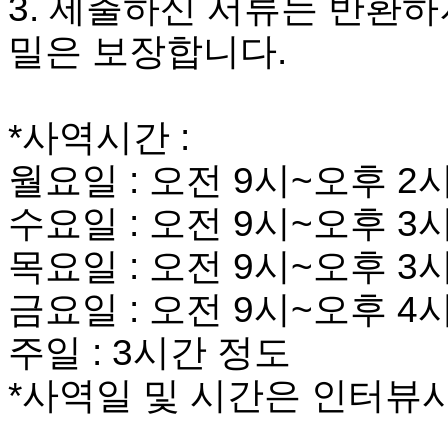
3.
제출하신 서류는 반환하
료
약
밀은 보장합니다
.
임
심
중
절
*
사역시간
:
코
리
월요일
:
오전
9
시
~
오후
2
아
e
수요일
:
오전
9
시
~
오후
3
뉴
스
목요일
:
오전
9
시
~
오후
3
신
규
노
금요일
:
오전
9
시
~
오후
4
제
휴
주일
: 3
시간 정도
사
이
*
사역일 및 시간은 인터뷰
트
무
료