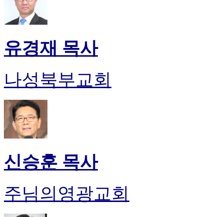
유경재 목사
나성북부교회
신승훈 목사
주님의영광교회