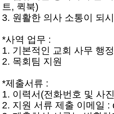
국
트
,
퀵북
)
주
소
3.
원활한 의사 소통이 되시
야
우
즐
성
*
사역 업무
:
비
아
1.
기본적인 교회 사무 행
탑-
프
2.
목회팀 지원
릴
리
지
구
*
제출서류
:
입
발
1.
이력서
(
전화번호 및 사진
기
부
2.
지원 서류 제출 이메일
:
전
치