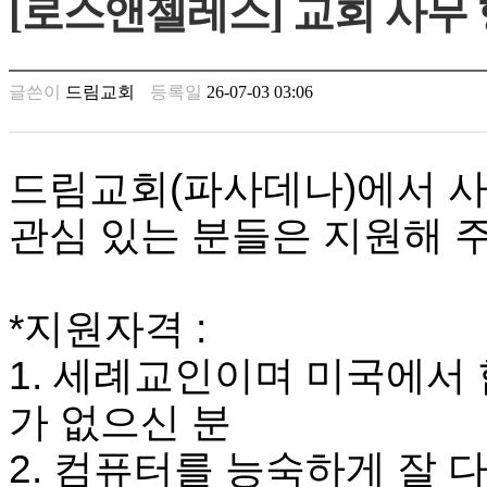
[로스앤젤레스] 교회 사무
남
찾
기
은
글쓴이
드림교회
등록일
26-07-03 03:06
꼴
링
크
밍
드림교회
(
파사데나
)
에서 
키
넷
관심 있는 분들은 지원해 
주
소
minky
합
*
지원자격
:
체
출
1.
세례교인이며 미국에서 
장
안
가 없으신 분
마
러
브
2.
컴퓨터를 능숙하게 잘 
약