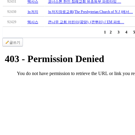
92431
텍사스
코너스톤 한인 침례교회 유초등부 파트타임 …
판
북
92430
뉴저지
뉴저지장로교회(The Presbyterian Church of N.J.)에서…
토
92429
텍사스
큰나무 교회 어린이(꿈땅), (큰뿌리) // EM 파트…
끼
최
1
2
3
4
신
글쓰기
토
렌
트
사
이
트
순
위
비
아
후
기
미
프
진