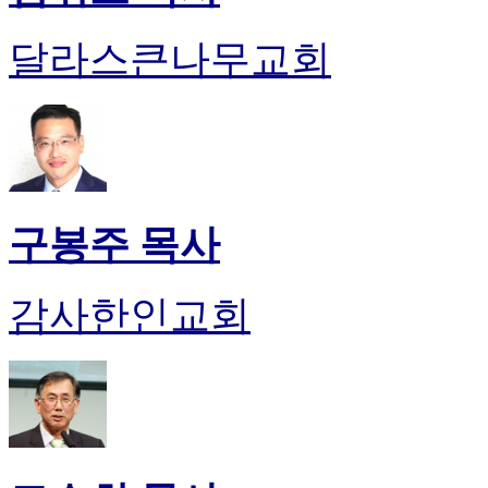
달라스큰나무교회
구봉주 목사
감사한인교회