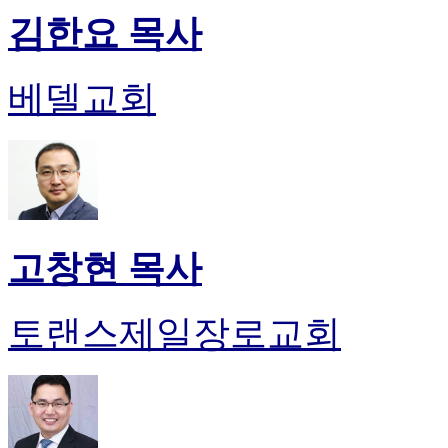
김한요 목사
베델교회
고창현 목사
토랜스제일장로교회