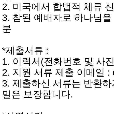
국
2.
미국에서 합법적 체류 
주
소
3.
참된 예배자로 하나님을
야
우
분
즐
성
비
아
*
제출서류
:
탑-
프
1.
이력서
(
전화번호 및 사진
릴
리
2.
지원 서류 제출 이메일
:
지
구
3.
제출하신 서류는 반환하
입
발
밀은 보장합니다
.
기
부
전
치