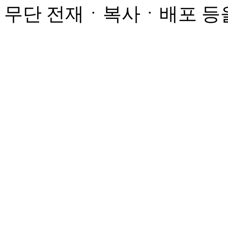
무단 전재ㆍ복사ㆍ배포 등을