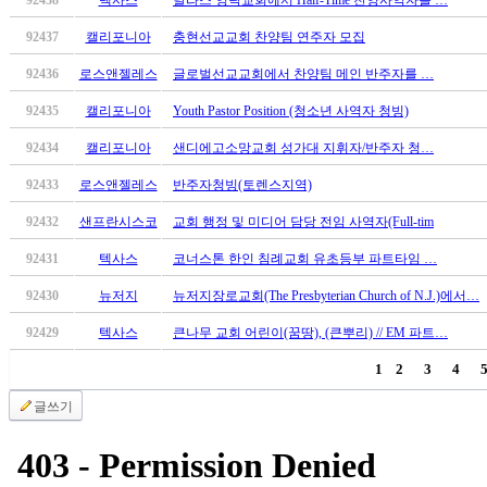
알
리
92437
캘리포니아
충현선교교회 찬양팀 연주자 모집
스
92436
로스앤젤레스
글로벌선교교회에서 찬양팀 메인 반주자를 …
구
입
92435
캘리포니아
Youth Pastor Position (청소년 사역자 청빙)
돔
클
92434
캘리포니아
샌디에고소망교회 성가대 지휘자/반주자 청…
럽
92433
로스앤젤레스
반주자청빙(토렌스지역)
DOMCLUB
실
92432
샌프란시스코
교회 행정 및 미디어 담당 전임 사역자(Full-tim
시
간
92431
텍사스
코너스톤 한인 침례교회 유초등부 파트타임 …
무
92430
뉴저지
뉴저지장로교회(The Presbyterian Church of N.J.)에서…
료
채
92429
텍사스
큰나무 교회 어린이(꿈땅), (큰뿌리) // EM 파트…
팅
1
2
3
4
돔
클
글쓰기
럽
DOMCLUB.top
유
머