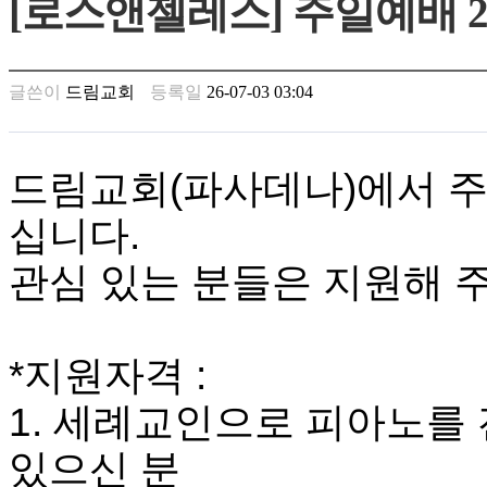
[로스앤젤레스] 주일예배 
남
찾
기
은
글쓴이
드림교회
등록일
26-07-03 03:04
꼴
링
크
밍
드림교회
(
파사데나
)
에서 
키
넷
십니다
.
주
소
관심 있는 분들은 지원해 
minky
합
체
출
*
지원자격
:
장
안
1.
세례교인으로 피아노를 
마
러
브
있으신 분
약