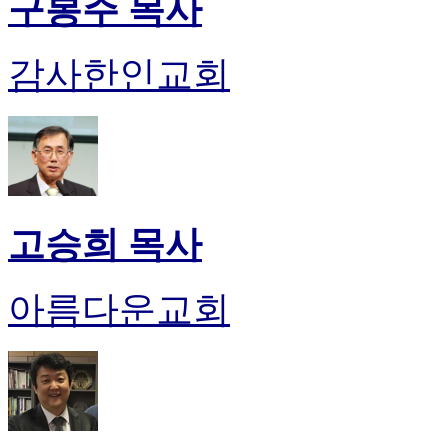
구봉주 목사
감사한인교회
고승희 목사
아름다운교회