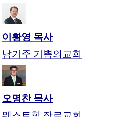
이황영 목사
남가주 기쁨의교회
오명찬 목사
웨스트힐 장로교회