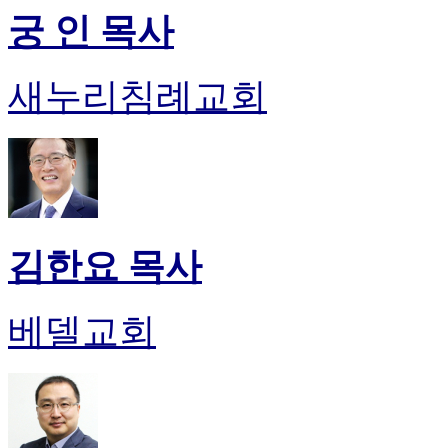
궁 인 목사
새누리침례교회
김한요 목사
베델교회