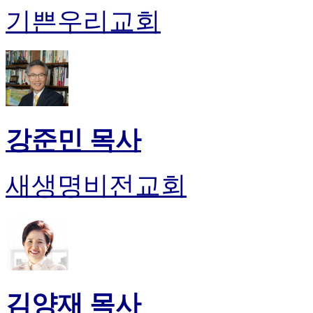
약
기쁜우리교회
국
미
국
24
시
간
대
출
강준민 목사
새생명비전교회
김양재 목사