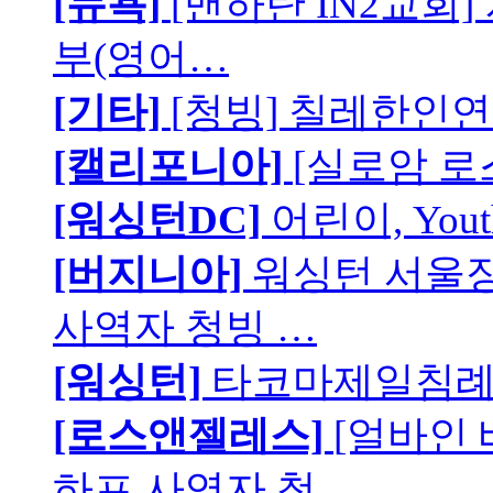
[뉴욕]
[맨하탄 IN2교회
부(영어…
[기타]
[청빙] 칠레한인연
[캘리포니아]
[실로암 로
[워싱턴DC]
어린이, You
[버지니아]
워싱턴 서울장로
사역자 청빙 …
[워싱턴]
타코마제일침례교
[로스앤젤레스]
[얼바인
하프 사역자 청…