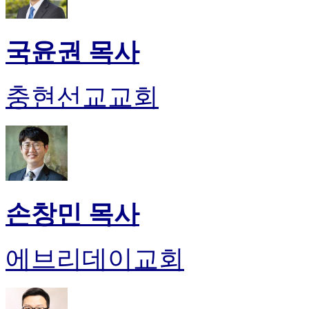
국윤권 목사
충현선교교회
손창민 목사
에브리데이교회