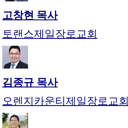
고창현 목사
토랜스제일장로교회
김종규 목사
오렌지카운티제일장로교