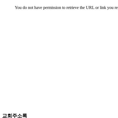
판
북
토
끼
최
신
토
렌
트
사
이
트
순
위
비
아
후
기
미
프
교회주소록
진