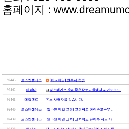
만
홈페이지
: www.dreamum
남
어
플
시
알
리
스
후
기
가
평
발
92443
로스앤젤레스
[애나하임] 반주자 청빙
기
부
92442
네바다
라스베가스 우리좋은장로교회에서 피아노 반…
진
92441
메릴랜드
유스 사역자를 찾습니다.
약
비
92440
로스앤젤레스
[얼바인 베델 교회] 교회학교 한어중고등부 …
아
탑-
92439
로스앤젤레스
[얼바인 베델 교회] 교회학교 유아부 파트 사…
시
92438
텍사스
달라스 영락교회에서 Half-Time 찬양사역자를 …