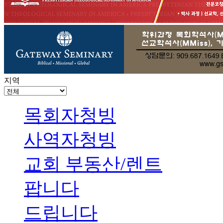
지역
목회자청빙
사역자청빙
교회 부동산/렌트
팝니다
드립니다