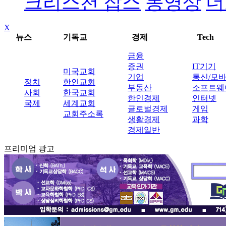
크리스천 잡스
동영상
더
X
뉴스
기독교
경제
Tech
금융
증권
IT기기
미국교회
기업
통신/모
정치
한인교회
부동산
소프트웨
사회
한국교회
한인경제
인터넷
국제
세계교회
글로벌경제
게임
교회주소록
생활경제
과학
경제일반
프리미엄 광고