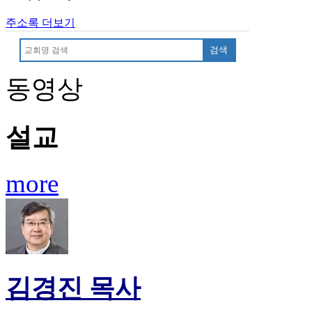
후
기
주소록 더보기
대
검색
출
후
기
동영상
비
아
센
설교
터
웹
토
more
끼
미
프
진
후
기
미
김경진 목사
프
진