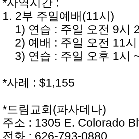
*
사역시간
:
료
약
1. 2
부 주일예배
(11
시
)
임
심
1)
연습
:
주일 오전
9
시
2
중
절
2)
예배
:
주일 오전
11
시
코
리
3)
연습
:
주일 오후
1
시
~
아
e
뉴
스
*
사례
: $1,155
신
규
노
제
휴
*
드림교회
(
파사데나
)
사
이
주소
: 1305 E. Colorado B
트
무
전화
: 626-793-0880
료