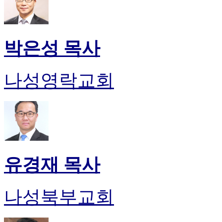
박은성 목사
나성영락교회
유경재 목사
나성북부교회