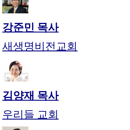
후
기
대
출
강준민 목사
후
기
비
새생명비전교회
아
센
터
웹
토
끼
미
프
김양재 목사
진
후
기
우리들 교회
미
프
진