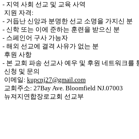
- 지역 사회 선교 및 교육 사역
국
주
지원 자격:
소
- 거듭난 신앙과 분명한 선교 소명을 가지신 분
야
- 신학 또는 이에 준하는 훈련을 받으신 분
우
즐
- 스페인어 구사 가능자
성
- 해외 선교에 결격 사유가 없는 분
비
후원 사항
아
- 본 교회 파송 선교사 예우 및 후원 네트워크를
탑-
프
신청 및 문의
릴
이메일:
kupcnj27@gmail.com
리
교회주소: 27Bay Ave. Bloomfield NJ.07003
지
구
뉴져지연합장로교회 선교부
입
발
기
부
전
치