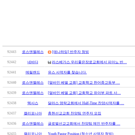
료
약
임
심
중
절
코
리
아
92443
로스앤젤레스
[애나하임] 반주자 청빙
e
92442
네바다
라스베가스 우리좋은장로교회에서 피아노 반…
뉴
스
92441
메릴랜드
유스 사역자를 찾습니다.
신
규
92440
로스앤젤레스
[얼바인 베델 교회] 교회학교 한어중고등부 …
노
92439
로스앤젤레스
[얼바인 베델 교회] 교회학교 유아부 파트 사…
제
휴
92438
텍사스
달라스 영락교회에서 Half-Time 찬양사역자를 …
사
92437
캘리포니아
충현선교교회 찬양팀 연주자 모집
이
트
92436
로스앤젤레스
글로벌선교교회에서 찬양팀 메인 반주자를 …
무
료
92435
캘리포니아
Youth Pastor Position (청소년 사역자 청빙)