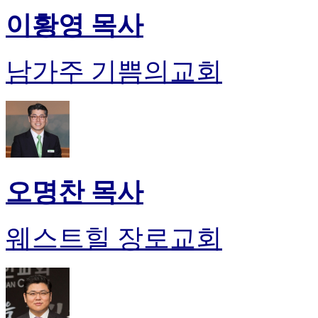
이황영 목사
남가주 기쁨의교회
오명찬 목사
웨스트힐 장로교회