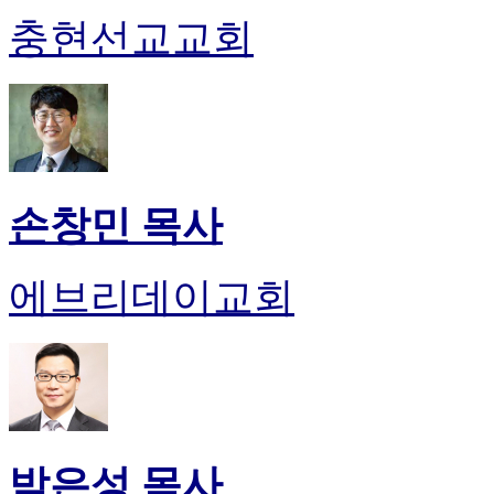
충현선교교회
손창민 목사
에브리데이교회
박은성 목사