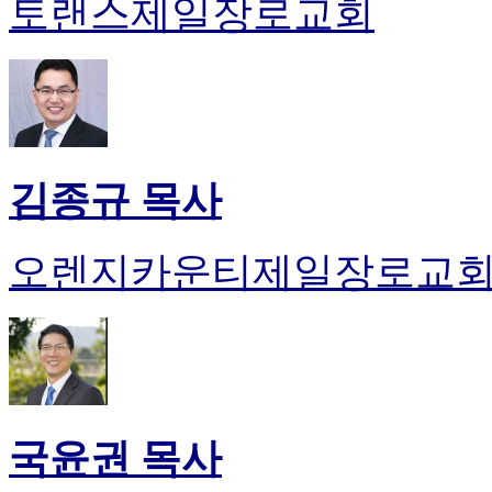
토랜스제일장로교회
김종규 목사
오렌지카운티제일장로교
국윤권 목사