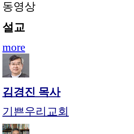
동영상
판
북
토
설교
끼
최
신
토
more
렌
트
사
이
트
순
위
김경진 목사
비
아
후
기쁜우리교회
기
미
프
진