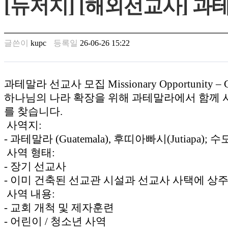
[뉴저지] [해외선교사] 과
남
찾
기
은
글쓴이
kupc
등록일
26-06-26 15:22
꼴
링
크
밍
과테말라 선교사 모집 Missionary Opportunity – G
키
하나님의 나라 확장을 위해 과테말라에서 함께 
넷
주
를 찾습니다.
소
사역지:
minky
- 과테말라 (Guatemala), 후띠아빠시(Jutiapa);
합
체
사역 형태:
출
- 장기 선교사
장
- 이미 건축된 선교관 시설과 선교사 사택에 상
안
마
사역 내용:
러
- 교회 개척 및 제자훈련
브
- 어린이 / 청소년 사역
약