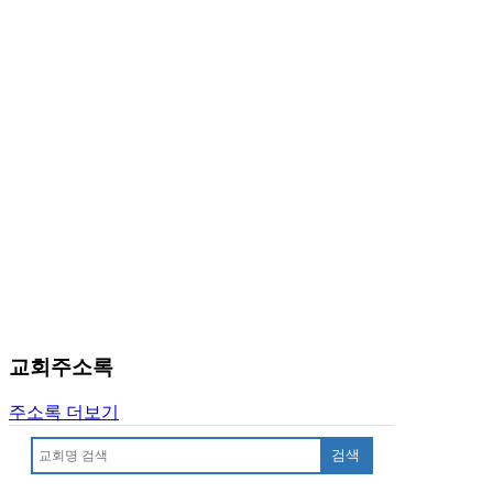
알
리
스
구
입
돔
클
럽
DOMCLUB
실
시
간
무
료
채
팅
교회주소록
돔
클
주소록 더보기
럽
DOMCLUB.top
검색
유
머