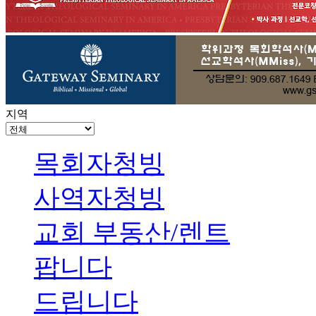
지역
목회자청빙
사역자청빙
교회 부동산/렌트
팝니다
드립니다