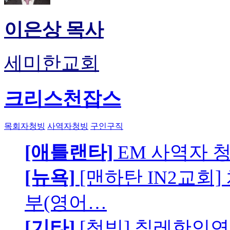
이은상 목사
세미한교회
크리스천잡스
목회자청빙
사역자청빙
구인구직
[애틀랜타]
EM 사역자 
[뉴욕]
[맨하탄 IN2교회
부(영어…
[기타]
[청빙] 칠레한인연