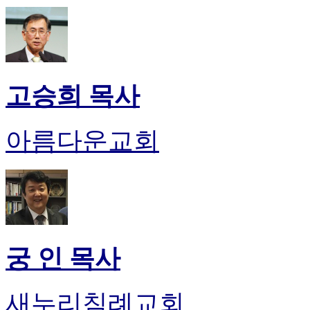
고승희 목사
아름다운교회
궁 인 목사
새누리침례교회