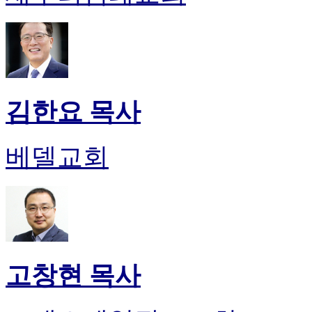
김한요 목사
베델교회
고창현 목사