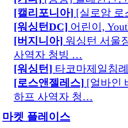
[캘리포니아]
[실로암 로
[워싱턴DC]
어린이, You
[버지니아]
워싱턴 서울장로
사역자 청빙 …
[워싱턴]
타코마제일침례교
[로스앤젤레스]
[얼바인
하프 사역자 청…
마켓 플레이스