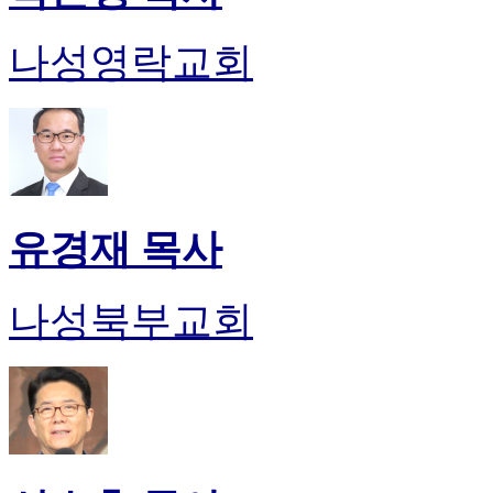
나성영락교회
유경재 목사
나성북부교회