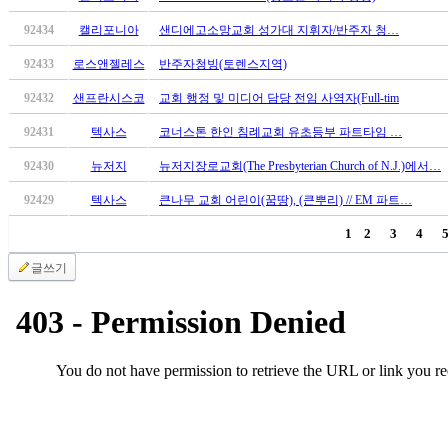
만
92434
캘리포니아
샌디에고소망교회 성가대 지휘자/반주자 청…
남
어
92433
로스앤젤레스
반주자청빙(토렌스지역)
플
92432
샌프란시스코
교회 행정 및 미디어 담당 전임 사역자(Full-tim
시
알
92431
텍사스
코너스톤 한인 침례교회 유초등부 파트타임 …
리
스
92430
뉴저지
뉴저지장로교회(The Presbyterian Church of N.J.)에서…
후
92429
텍사스
큰나무 교회 어린이(꿈땅), (큰뿌리) // EM 파트…
기
가
1
2
3
4
평
발
글쓰기
기
부
진
약
비
아
탑-
시