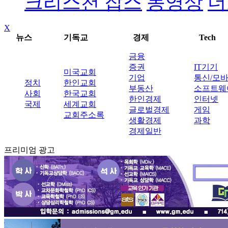
크리스천 잡스
동영상
더
X
뉴스
기독교
경제
Tech
금융
증권
IT기기
미국교회
기업
통신/모
정치
한인교회
부동산
소프트웨
사회
한국교회
한인경제
인터넷
국제
세계교회
글로벌경제
게임
교회주소록
생활경제
과학
경제일반
프리미엄 광고