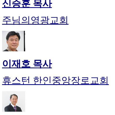
신승훈 목사
주님의영광교회
이재호 목사
휴스턴 한인중앙장로교회