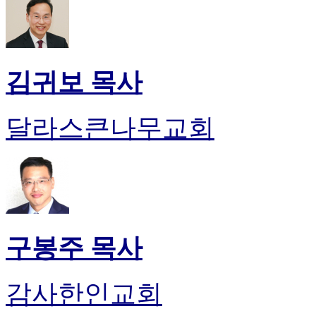
약
국
미
국
24
김귀보 목사
시
간
대
출
달라스큰나무교회
구봉주 목사
감사한인교회