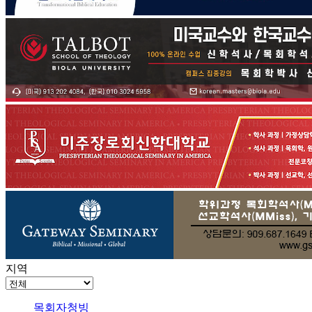
지역
목회자청빙