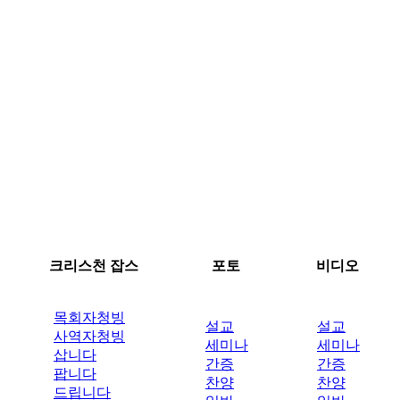
크리스천 잡스
포토
비디오
목회자청빙
설교
설교
사역자청빙
세미나
세미나
삽니다
간증
간증
팝니다
찬양
찬양
드립니다