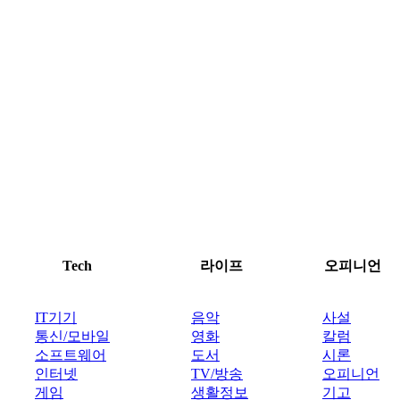
Tech
라이프
오피니언
IT기기
음악
사설
통신/모바일
영화
칼럼
소프트웨어
도서
시론
인터넷
TV/방송
오피니언
게임
생활정보
기고