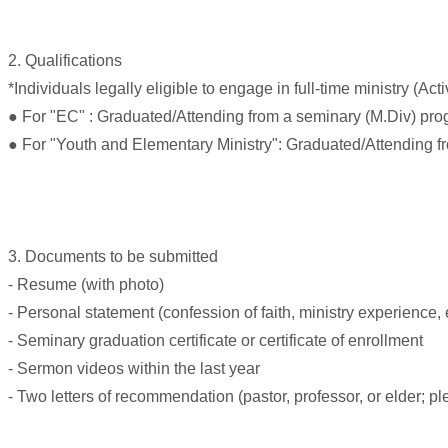
국
주
소
2. Qualifications
야
*Individuals legally eligible to engage in full-time ministry (A
우
● For "EC" : Graduated/Attending from a seminary (M.Div) pro
즐
성
● For "Youth and Elementary Ministry": Graduated/Attending 
비
아
탑-
프
릴
3. Documents to be submitted
리
- Resume (with photo)
지
구
- Personal statement (confession of faith, ministry experience, e
입
- Seminary graduation certificate or certificate of enrollment
발
- Sermon videos within the last year
기
부
- Two letters of recommendation (pastor, professor, or elder; p
전
치