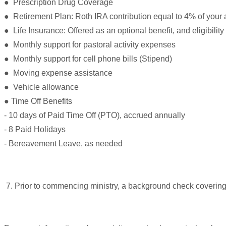
● Prescription Drug Coverage
만
● Retirement Plan: Roth IRA contribution equal to 4% of your 
남
어
● Life Insurance: Offered as an optional benefit, and eligibilit
플
● Monthly support for pastoral activity expenses
시
● Monthly support for cell phone bills (Stipend)
알
리
● Moving expense assistance
스
● Vehicle allowance
후
● Time Off Benefits
기
가
- 10 days of Paid Time Off (PTO), accrued annually
평
- 8 Paid Holidays
발
- Bereavement Leave, as needed
기
부
진
약
7. Prior to commencing ministry, a background check covering 
비
아
탑-
시