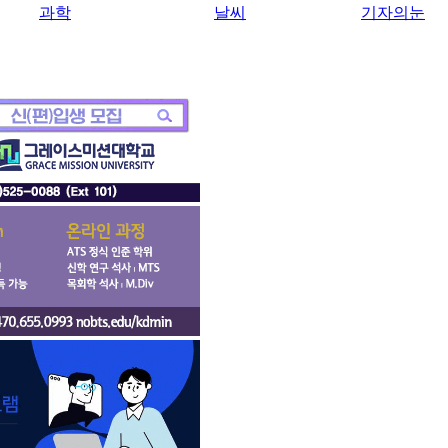
과학
날씨
기자의눈