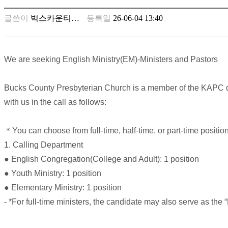
남
찾
글쓴이
벅스카운티…
등록일
26-06-04 13:40
기
은
꼴
링
We are seeking English Ministry(EM)-Ministers and Pastors
크
밍
키
Bucks County Presbyterian Church is a member of the KAPC den
넷
with us in the call as follows:
주
소
minky
＊You can choose from full-time, half-time, or part-time positio
합
1. Calling Department
체
● English Congregation(College and Adult): 1 position
출
장
● Youth Ministry: 1 position
안
● Elementary Ministry: 1 position
마
- *For full-time ministers, the candidate may also serve as the
러
브
약