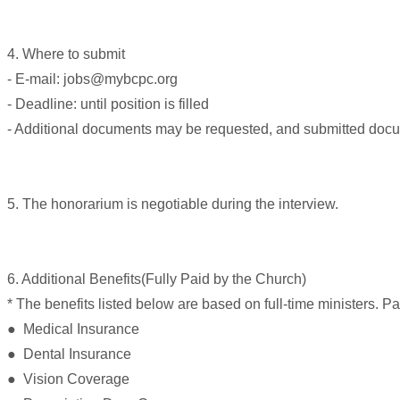
료
약
임
4. Where to submit
심
- E-mail: jobs@mybcpc.org
중
절
- Deadline: until position is filled
코
- Additional documents may be requested, and submitted docum
리
아
e
뉴
5. The honorarium is negotiable during the interview.
스
신
규
노
6. Additional Benefits(Fully Paid by the Church)
제
휴
* The benefits listed below are based on full-time ministers. Par
사
● Medical Insurance
이
● Dental Insurance
트
무
● Vision Coverage
료