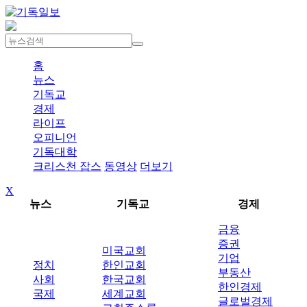
홈
뉴스
기독교
경제
라이프
오피니언
기독대학
크리스천 잡스
동영상
더보기
X
뉴스
기독교
경제
금융
증권
미국교회
기업
정치
한인교회
부동산
사회
한국교회
한인경제
국제
세계교회
글로벌경제