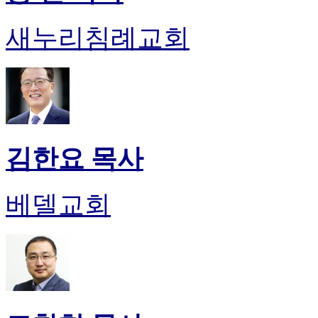
새누리침례교회
김한요 목사
베델교회