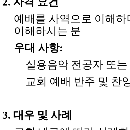
2. 자격 요건
료
약
임
예배를 사역으로 이해하며
심
중
이해하시는 분
절
코
리
우대 사항:
아
e
실용음악 전공자 또는 
뉴
스
신
교회 예배 반주 및 찬
규
노
제
휴
사
이
3. 대우 및 사례
트
무
료