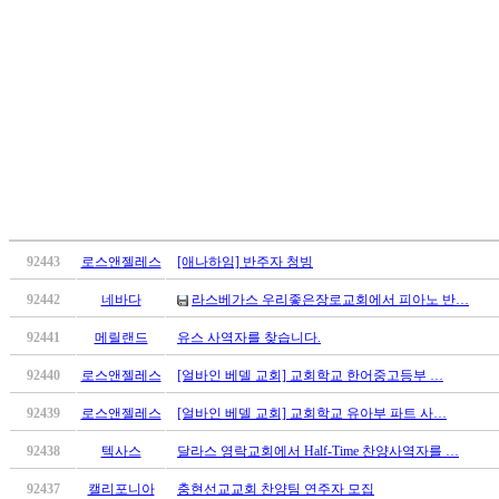
판
북
토
끼
최
신
토
렌
트
사
이
92443
로스앤젤레스
[애나하임] 반주자 청빙
트
순
92442
네바다
라스베가스 우리좋은장로교회에서 피아노 반…
위
92441
메릴랜드
유스 사역자를 찾습니다.
비
아
92440
로스앤젤레스
[얼바인 베델 교회] 교회학교 한어중고등부 …
후
92439
로스앤젤레스
[얼바인 베델 교회] 교회학교 유아부 파트 사…
기
미
92438
텍사스
달라스 영락교회에서 Half-Time 찬양사역자를 …
프
진
92437
캘리포니아
충현선교교회 찬양팀 연주자 모집