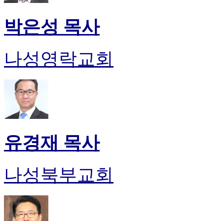
박은성 목사
나성영락교회
유경재 목사
나성북부교회