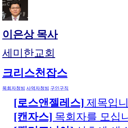
이은상 목사
세미한교회
크리스천잡스
목회자청빙
사역자청빙
구인구직
[로스앤젤레스]
제목입
[캔자스]
목회자를 모십니