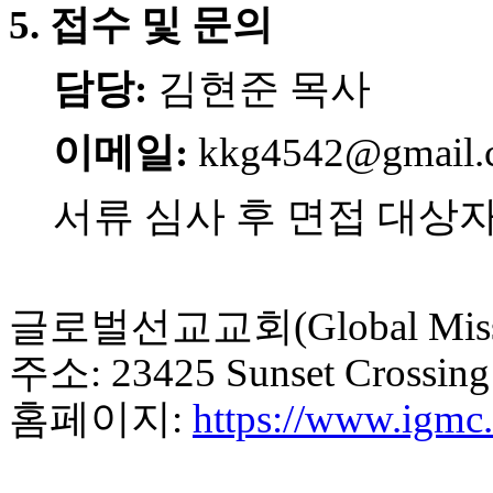
알
5. 접수 및 문의
리
스
담당:
김현준 목사
구
입
돔
이메일:
kkg4542@gmail.
클
럽
DOMCLUB
서류 심사 후 면접 대상
실
시
간
무
료
글로벌선교교회(Global Missi
채
팅
주소: 23425 Sunset Crossing
돔
클
홈페이지:
https://www.igmc.
럽
DOMCLUB.top
유
머