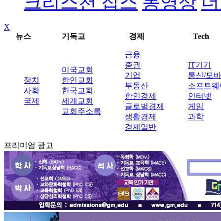
크리스천 잡스
동영상
더
X
뉴스
기독교
경제
Tech
금융
증권
IT기기
미국교회
기업
통신/모
정치
한인교회
부동산
소프트웨
사회
한국교회
한인경제
인터넷
국제
세계교회
글로벌경제
게임
교회주소록
생활경제
과학
경제일반
프리미엄 광고