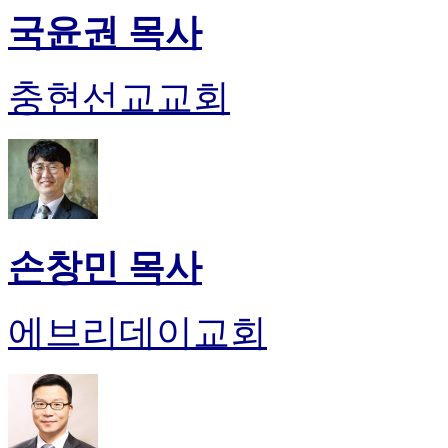
국윤권 목사
충현선교교회
손창민 목사
에브리데이교회