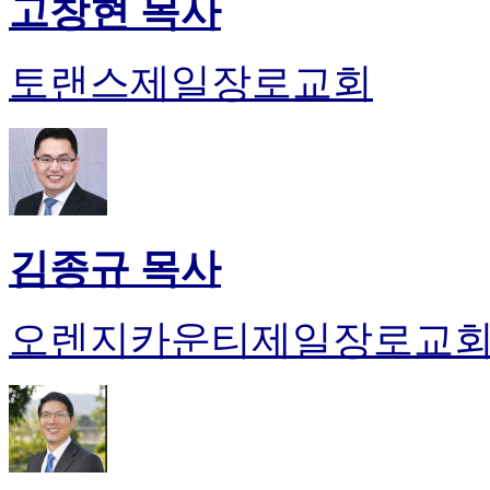
고창현 목사
토랜스제일장로교회
김종규 목사
오렌지카운티제일장로교