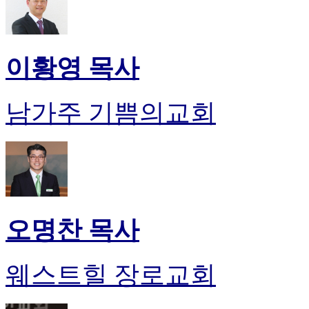
이황영 목사
남가주 기쁨의교회
오명찬 목사
웨스트힐 장로교회