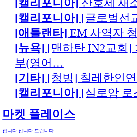
[캘리포니아]
산호세 새
[캘리포니아]
[글로벌선교
[애틀랜타]
EM 사역자 
[뉴욕]
[맨하탄 IN2교회
부(영어…
[기타]
[청빙] 칠레한인연
[캘리포니아]
[실로암 로
마켓 플레이스
팝니다
삽니다
드립니다