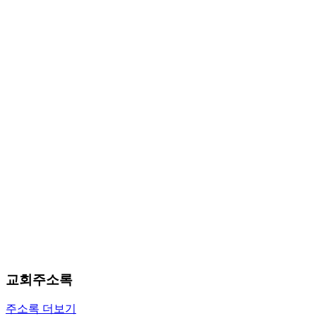
약
국
미
국
24
시
간
대
출
교회주소록
주소록 더보기