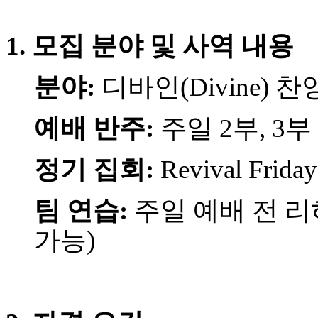
국
주
1. 모집 분야 및 사역 내용
소
야
우
분야:
디바인(Divine) 
즐
성
비
예배 반주:
주일 2부, 3
아
탑-
프
정기 집회:
Revival Fr
릴
리
팀 연습:
주일 예배 전 리
지
구
가능)
입
발
기
부
전
치