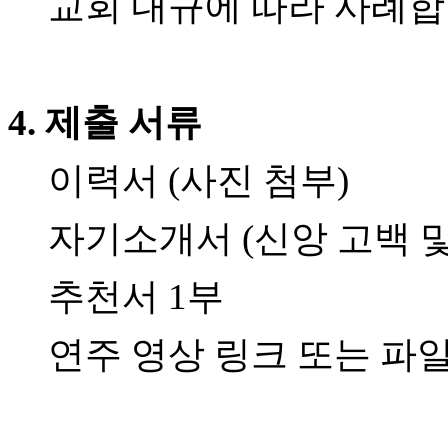
교회 내규에 따라 사례합니
만
남
어
플
시
4. 제출 서류
알
리
스
이력서 (사진 첨부)
후
기
가
자기소개서 (신앙 고백 
평
발
추천서 1부
기
부
진
연주 영상 링크 또는 파일
약
비
아
탑-
시