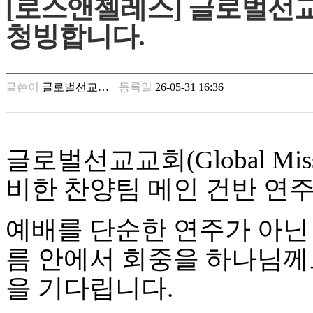
[로스앤젤레스] 글로벌선
남
찾
청빙합니다.
기
은
꼴
링
글쓴이
글로벌선교…
등록일
26-05-31 16:36
크
밍
키
넷
주
글로벌선교교회(Global Mis
소
minky
비한 찬양팀 메인 건반 연
합
체
출
예배를 단순한 연주가 아닌
장
안
름 안에서 회중을 하나님께
마
러
을 기다립니다.
브
약