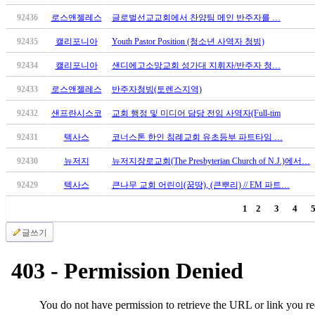
후
92436
로스앤젤레스
글로벌선교교회에서 찬양팀 메인 반주자를 …
기
대
92435
캘리포니아
Youth Pastor Position (청소년 사역자 청빙)
출
후
92434
캘리포니아
샌디에고소망교회 성가대 지휘자/반주자 청…
기
92433
로스앤젤레스
반주자청빙(토렌스지역)
비
아
92432
샌프란시스코
교회 행정 및 미디어 담당 전임 사역자(Full-tim
센
92431
텍사스
코너스톤 한인 침례교회 유초등부 파트타임 …
터
웹
92430
뉴저지
뉴저지장로교회(The Presbyterian Church of N.J.)에서…
토
끼
92429
텍사스
큰나무 교회 어린이(꿈땅), (큰뿌리) // EM 파트…
미
1
2
3
4
프
진
글쓰기
후
기
미
프
진