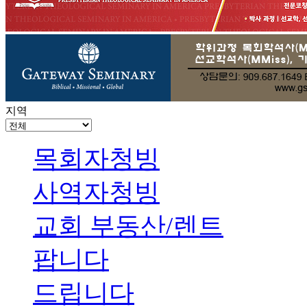
지역
목회자청빙
사역자청빙
교회 부동산/렌트
팝니다
드립니다