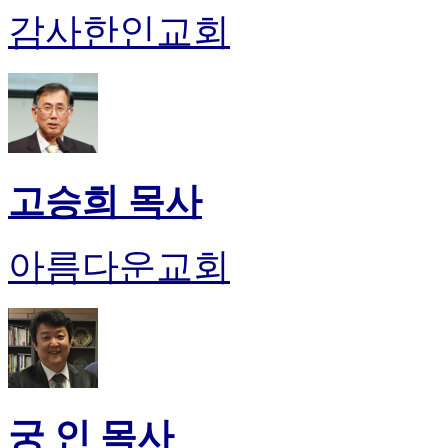
감사한인교회
고승희 목사
아름다운교회
궁 인 목사