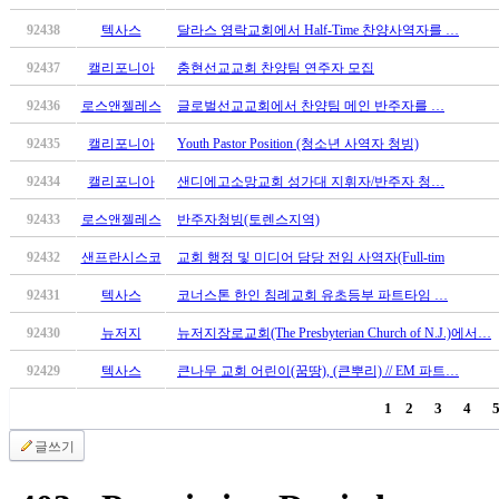
료
약
92438
텍사스
달라스 영락교회에서 Half-Time 찬양사역자를 …
임
92437
캘리포니아
충현선교교회 찬양팀 연주자 모집
심
중
92436
로스앤젤레스
글로벌선교교회에서 찬양팀 메인 반주자를 …
절
92435
캘리포니아
Youth Pastor Position (청소년 사역자 청빙)
코
리
92434
캘리포니아
샌디에고소망교회 성가대 지휘자/반주자 청…
아
e
92433
로스앤젤레스
반주자청빙(토렌스지역)
뉴
92432
샌프란시스코
교회 행정 및 미디어 담당 전임 사역자(Full-tim
스
신
92431
텍사스
코너스톤 한인 침례교회 유초등부 파트타임 …
규
노
92430
뉴저지
뉴저지장로교회(The Presbyterian Church of N.J.)에서…
제
92429
텍사스
큰나무 교회 어린이(꿈땅), (큰뿌리) // EM 파트…
휴
사
1
2
3
4
이
트
글쓰기
무
료