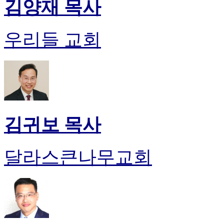
김양재 목사
후
기
대
우리들 교회
출
후
기
비
아
센
터
웹
김귀보 목사
토
끼
미
달라스큰나무교회
프
진
후
기
미
프
진