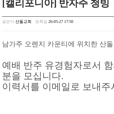
[캘리포니아] 반자주 청빙
남
찾
기
은
글쓴이
산돌교회
등록일
26-05-27 17:50
꼴
링
크
밍
남가주 오렌지 카운티에 위치한 산돌
키
넷
주
소
예배 반주 유경험자로서 함
minky
합
분을 모십니다.
체
출
이력서를 이메일로 보내주
장
안
마
러
브
약