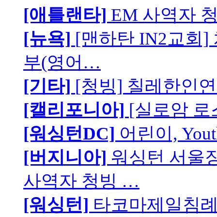
[애틀랜타]
EM 사역자 
[뉴욕]
[맨하탄 IN2교회
부(영어…
[기타]
[청빙] 칠레한인연
[캘리포니아]
[실로암 로
[워싱턴DC]
어린이, You
[버지니아]
워싱턴 서울장로
사역자 청빙 …
[워싱턴]
타코마제일침례교