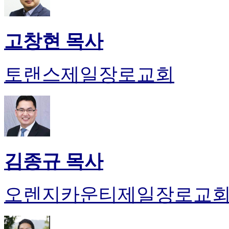
고창현 목사
토랜스제일장로교회
김종규 목사
오렌지카운티제일장로교