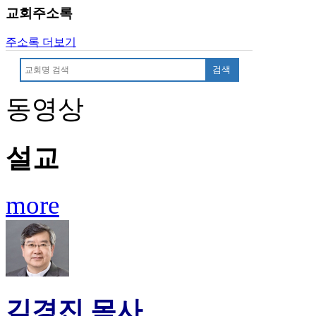
알
교회주소록
리
스
주소록 더보기
구
입
검색
돔
클
동영상
럽
DOMCLUB
실
설교
시
간
무
more
료
채
팅
돔
클
럽
DOMCLUB.top
유
김경진 목사
머