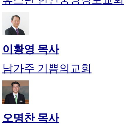
이황영 목사
남가주 기쁨의교회
오명찬 목사