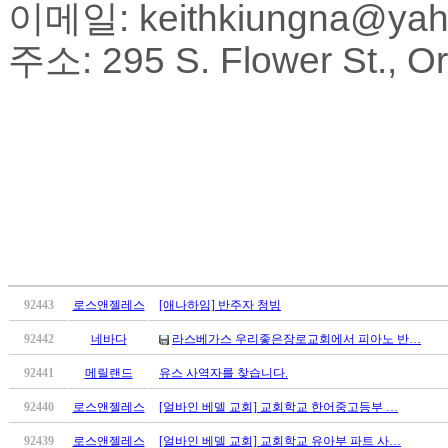
이메일: keithkiungna@yah
국
주
주소: 295 S. Flower St., 
소
야
우
즐
성
비
아
탑-
프
릴
리
지
구
92443
로스앤젤레스
[애나하임] 반주자 청빙
입
92442
네바다
라스베가스 우리좋은장로교회에서 피아노 반…
발
기
92441
메릴랜드
유스 사역자를 찾습니다.
부
92440
로스앤젤레스
[얼바인 베델 교회] 교회학교 한어중고등부 …
전
치
92439
로스앤젤레스
[얼바인 베델 교회] 교회학교 유아부 파트 사…