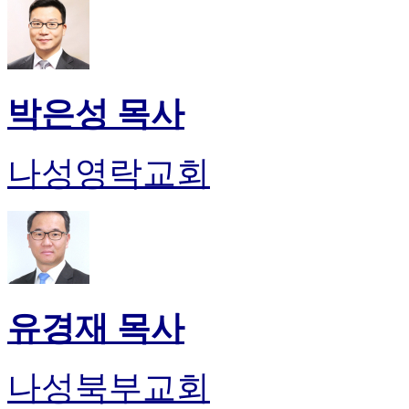
박은성 목사
나성영락교회
유경재 목사
나성북부교회