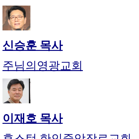
신승훈 목사
주님의영광교회
이재호 목사
휴스턴 한인중앙장로교회