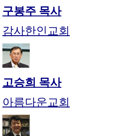
약
국
구봉주 목사
미
국
24
감사한인교회
시
간
대
출
고승희 목사
아름다운교회