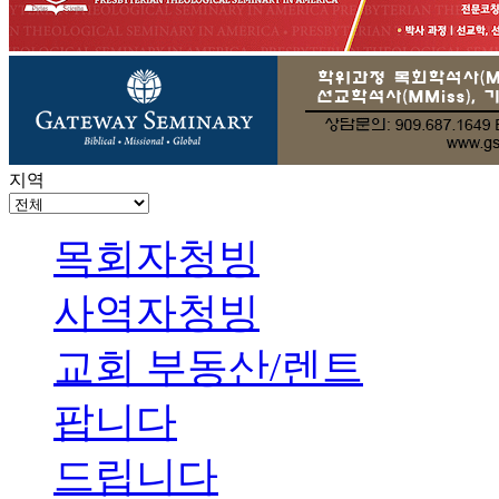
지역
목회자청빙
사역자청빙
교회 부동산/렌트
팝니다
드립니다