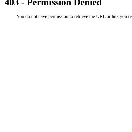
만
남
어
플
시
알
리
스
후
기
가
평
발
기
부
진
약
비
아
탑-
시