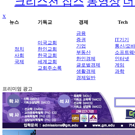
크리스천 잡스
동영상
더
X
뉴스
기독교
경제
Tech
금융
증권
IT기기
미국교회
기업
통신/모
정치
한인교회
부동산
소프트웨
사회
한국교회
한인경제
인터넷
국제
세계교회
글로벌경제
게임
교회주소록
생활경제
과학
경제일반
프리미엄 광고