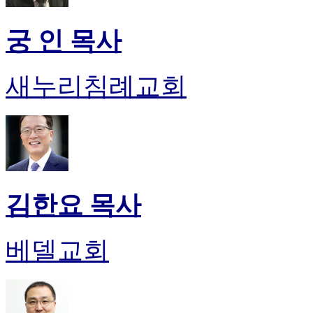
궁 인 목사
새누리침례교회
김한요 목사
베델교회