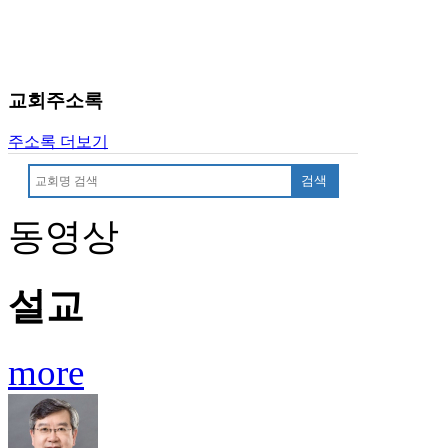
알
리
스
구
입
교회주소록
돔
클
주소록 더보기
럽
DOMCLUB
검색
실
시
동영상
간
무
료
설교
채
팅
돔
more
클
럽
DOMCLUB.top
유
머