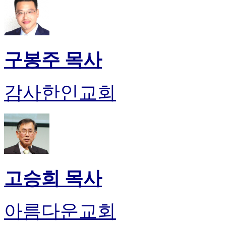
약
국
미
국
24
시
구봉주 목사
간
대
출
감사한인교회
고승희 목사
아름다운교회