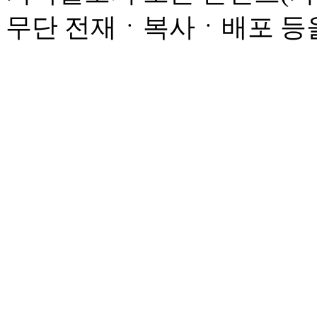
무단 전재ㆍ복사ㆍ배포 등을