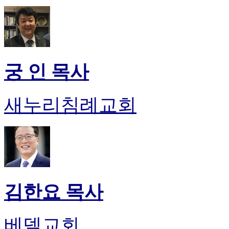
궁 인 목사
새누리침례교회
김한요 목사
베델교회