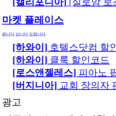
[캘리포니아]
[실로암 로
마켓 플레이스
팝니다
삽니다
드립니다
[하와이]
호텔스닷컴 할
[하와이]
클룩 할인코드
[로스앤젤레스]
피아노 팝니
[버지니아]
교회 장의자 
광고