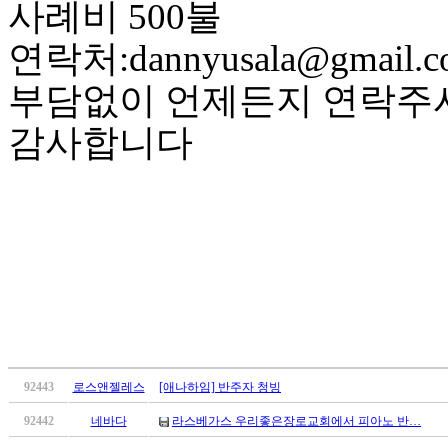
사례비 500불
국
주
연락처:dannyusala@gmail.
소
야
부담없이 언제든지 연락주
우
즐
감사합니다
성
비
아
탑-
프
릴
리
지
구
입
발
기
92443
로스앤젤레스
[애나하임] 반주자 청빙
부
전
92442
네바다
라스베가스 우리좋은장로교회에서 피아노 반…
치