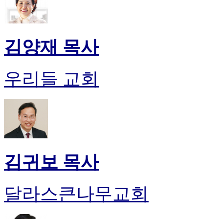
후
기
대
출
김양재 목사
후
기
비
우리들 교회
아
센
터
웹
토
끼
미
프
김귀보 목사
진
후
기
달라스큰나무교회
미
프
진