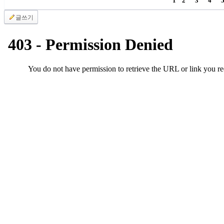
1
2
3
4
만
글쓰기
남
어
플
시
알
리
스
후
기
가
평
발
기
부
진
약
비
아
탑-
시