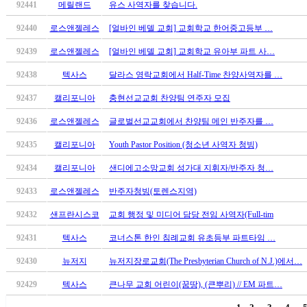
료
92441
메릴랜드
유스 사역자를 찾습니다.
약
92440
로스앤젤레스
[얼바인 베델 교회] 교회학교 한어중고등부 …
임
심
92439
로스앤젤레스
[얼바인 베델 교회] 교회학교 유아부 파트 사…
중
절
92438
텍사스
달라스 영락교회에서 Half-Time 찬양사역자를 …
코
92437
캘리포니아
충현선교교회 찬양팀 연주자 모집
리
아
92436
로스앤젤레스
글로벌선교교회에서 찬양팀 메인 반주자를 …
e
뉴
92435
캘리포니아
Youth Pastor Position (청소년 사역자 청빙)
스
92434
캘리포니아
샌디에고소망교회 성가대 지휘자/반주자 청…
신
규
92433
로스앤젤레스
반주자청빙(토렌스지역)
노
92432
샌프란시스코
교회 행정 및 미디어 담당 전임 사역자(Full-tim
제
휴
92431
텍사스
코너스톤 한인 침례교회 유초등부 파트타임 …
사
이
92430
뉴저지
뉴저지장로교회(The Presbyterian Church of N.J.)에서…
트
92429
텍사스
큰나무 교회 어린이(꿈땅), (큰뿌리) // EM 파트…
무
료