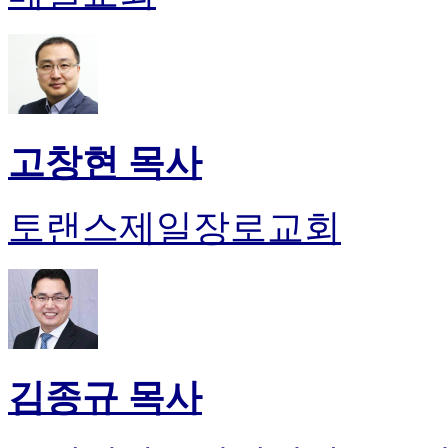
고창현 목사
토랜스제일장로교회
김종규 목사