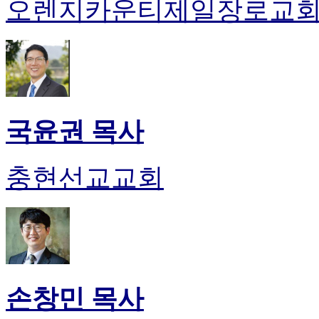
오렌지카운티제일장로교
국윤권 목사
충현선교교회
손창민 목사