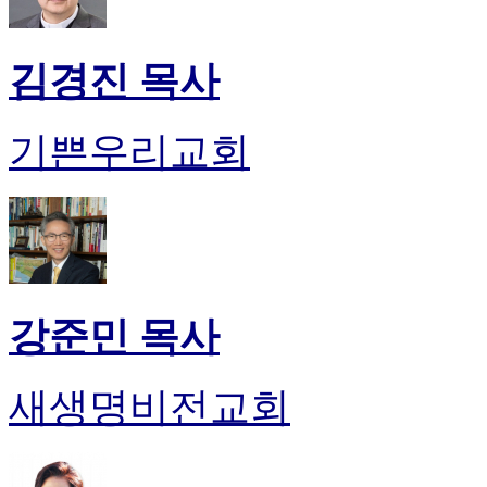
판
북
토
김경진 목사
끼
최
신
기쁜우리교회
토
렌
트
사
이
트
순
위
강준민 목사
비
아
후
새생명비전교회
기
미
프
진