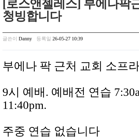
[로스앤젤레스] 부에나팍
남
찾
청빙합니다
기
은
꼴
링
글쓴이
Danny
등록일
26-05-27 10:39
크
밍
키
넷
부에나 팍 근처 교회 소프
주
소
minky
합
9시 예배. 예배전 연습 7:30am
체
출
11:40pm.
장
안
마
러
주중 연습 없습니다
브
약