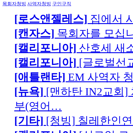
목회자청빙
사역자청빙
구인구직
[로스앤젤레스]
집에서 
[캔자스]
목회자를 모십니
[캘리포니아]
산호세 새
[캘리포니아]
[글로벌선교
[애틀랜타]
EM 사역자 
[뉴욕]
[맨하탄 IN2교회
부(영어…
[기타]
[청빙] 칠레한인연