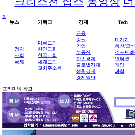
크리스천 잡스
동영상
더
X
뉴스
기독교
경제
Tech
금융
증권
IT기기
미국교회
기업
통신/모
정치
한인교회
부동산
소프트웨
사회
한국교회
한인경제
인터넷
국제
세계교회
글로벌경제
게임
교회주소록
생활경제
과학
경제일반
프리미엄 광고