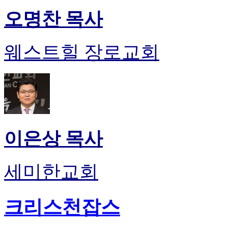
오명찬 목사
웨스트힐 장로교회
이은상 목사
세미한교회
크리스천잡스