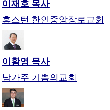
이재호 목사
휴스턴 한인중앙장로교회
이황영 목사
남가주 기쁨의교회