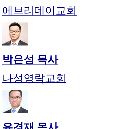
에브리데이교회
박은성 목사
나성영락교회
유경재 목사