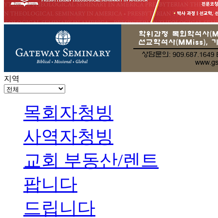
지역
목회자청빙
사역자청빙
교회 부동산/렌트
팝니다
드립니다