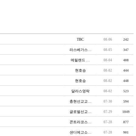
TBC
08-06
242
라스베가스…
08-05
347
메릴랜드 …
08-04
408
현호승
08-02
444
현호승
08-02
448
달라스영락
08-02
523
충현선교교…
07-30
594
글로벌선교…
07-29
1049
콘트라코스…
07-28
877
샌디에고소…
07-28
901