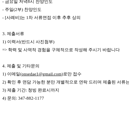
- 금요일 저녁8시 찬양인도
국
주
- 주일(2부) 찬양인도
소
- [사례비]는 1차 서류면접 이후 추후 상의
야
우
즐
3. 제출서류
성
1) 이력서(반드시 사진첨부)
비
=> 학력 및 사역적 경험을 구체적으로 작성해 주시기 바랍니다
아
탑-
프
4. 제출 및 기타문의
릴
1) 이메일(
onsedae1@gmail.com
)로만 접수
리
지
2) 확인 후 면담 가능한 분만 개별적으로 연락 드리며 제출된 서류는
구
3) 제출 기간: 청빙 완료시까지
입
4) 문의: 347-882-1177
발
기
부
전
치