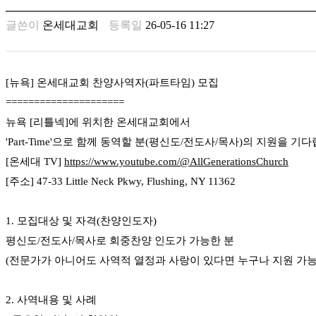
남
찾
글쓴이
온세대교회
등록일
26-05-16 11:27
기
은
꼴
링
[뉴욕] 온세대교회 찬양사역자(파트타임) 모집
크
=====================
밍
키
뉴욕 [리틀넥]에 위치한 온세대교회에서
넷
'Part-Time'으로 함께 동역할 분(평신도/전도사/목사)의 지원을 기
주
[온세대 TV]
https://www.youtube.com/@AllGenerationsChurch
소
minky
[주소] 47-33 Little Neck Pkwy, Flushing, NY 11362
합
체
출
1. 모집대상 및 자격(찬양인도자)
장
평신도/전도사/목사로 회중찬양 인도가 가능한 분
안
(전문가가 아니어도 사역적 열정과 사랑이 있다면 누구나 지원 가
마
러
브
2. 사역내용 및 사례
약