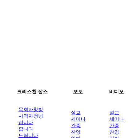
크리스천 잡스
포토
비디오
목회자청빙
설교
설교
사역자청빙
세미나
세미나
삽니다
간증
간증
팝니다
찬양
찬양
드립니다