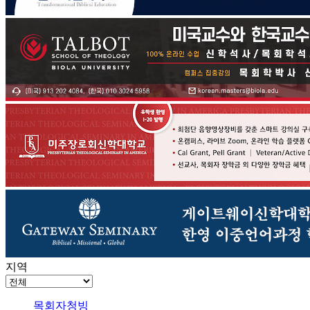
지역
목회자청빙