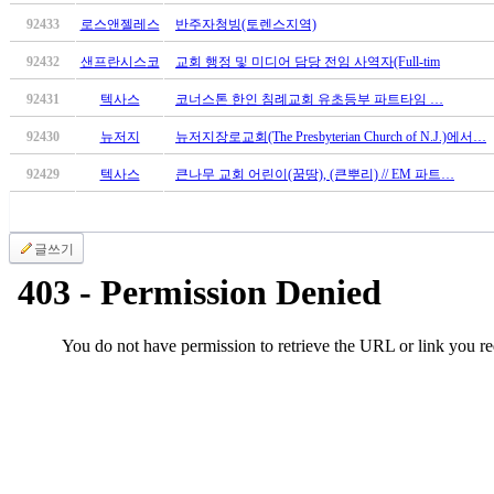
만
92433
로스앤젤레스
반주자청빙(토렌스지역)
남
92432
샌프란시스코
교회 행정 및 미디어 담당 전임 사역자(Full-tim
어
플
92431
텍사스
코너스톤 한인 침례교회 유초등부 파트타임 …
시
알
92430
뉴저지
뉴저지장로교회(The Presbyterian Church of N.J.)에서…
리
92429
텍사스
큰나무 교회 어린이(꿈땅), (큰뿌리) // EM 파트…
스
후
기
가
글쓰기
평
발
기
부
진
약
비
아
탑-
시