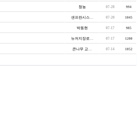
청농
07-28
994
샌프란시스…
07-20
1045
박동현
07-17
985
뉴저지장로…
07-17
1200
큰나무 교…
07-14
1052