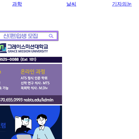
과학
날씨
기자의눈