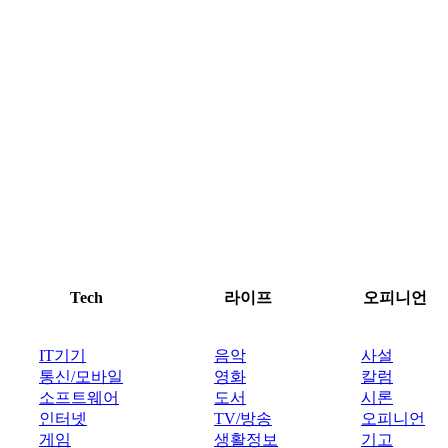
Tech
라이프
오피니언
IT기기
음악
사설
통신/모바일
영화
칼럼
소프트웨어
도서
시론
인터넷
TV/방송
오피니언
게임
생활정보
기고