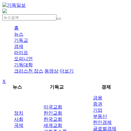
홈
뉴스
기독교
경제
라이프
오피니언
기독대학
크리스천 잡스
동영상
더보기
X
뉴스
기독교
경제
금융
증권
미국교회
기업
정치
한인교회
부동산
사회
한국교회
한인경제
국제
세계교회
글로벌경제