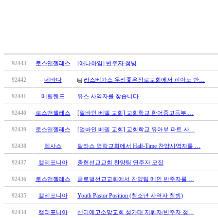
료
약
임
심
중
절
코
92443
로스앤젤레스
[애나하임] 반주자 청빙
리
92442
네바다
라스베가스 우리좋은장로교회에서 피아노 반…
아
e
92441
메릴랜드
유스 사역자를 찾습니다.
뉴
스
92440
로스앤젤레스
[얼바인 베델 교회] 교회학교 한어중고등부 …
신
92439
로스앤젤레스
[얼바인 베델 교회] 교회학교 유아부 파트 사…
규
노
92438
텍사스
달라스 영락교회에서 Half-Time 찬양사역자를 …
제
92437
캘리포니아
충현선교교회 찬양팀 연주자 모집
휴
사
92436
로스앤젤레스
글로벌선교교회에서 찬양팀 메인 반주자를 …
이
트
92435
캘리포니아
Youth Pastor Position (청소년 사역자 청빙)
무
92434
캘리포니아
샌디에고소망교회 성가대 지휘자/반주자 청…
료